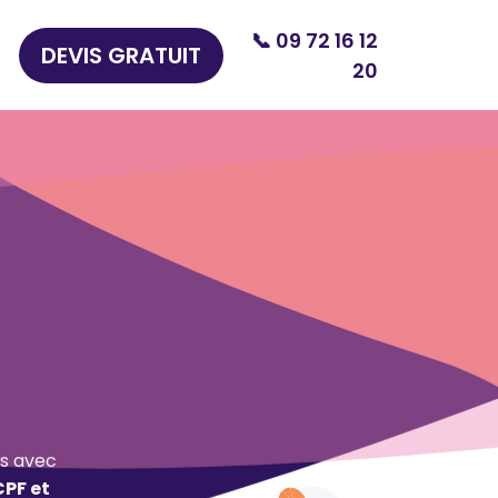
📞 09 72 16 12
DEVIS GRATUIT
20
s avec
CPF et