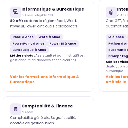
Informatique & Bureautique
Intel
💻
🤖
à Anse · éligible CPF
à Ans
80 offres
dans la région · Excel, Word,
ChatGPT, Pro
Power BI, PowerPoint, outils collaboratifs
automatisat
Excel à Anse
Word à Anse
IA à Anse
PowerPoint à Anse
Power BI à Anse
Python à A
Bureautique à Anse
automatisa
Métiers visés :
Assistant(e) administratif(ve),
Prompt Eng
gestionnaire de données, technicien(ne)
Métiers visés
digital, cons
numérique
Voir les formations Informatique &
Voir les fo
Bureautique
Artificielle
Comptabilité & Finance
🧾
à Anse
Comptabilité générale, Sage, fiscalité,
contrôle de gestion, bilan