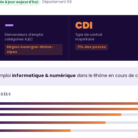
· Département 69
is à jour aujourd'hui
—
CDI
Demandeurs d'emploi
Type de contrat
catégories A,B,C
majoritaire
Région Auvergne-Rhône-
71% des postes
Alpes
mploi
informatique & numérique
dans le Rhône en cours de 
NDÉES