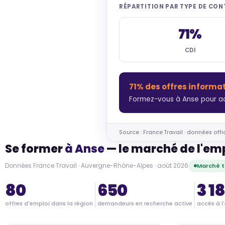
RÉPARTITION PAR TYPE DE CO
71%
CDI
71% des offres informa
Formez-vous à Anse pour ac
Source : France Travail · données offi
Se former
à Anse
— le marché de l'em
Données France Travail · Auvergne-Rhône-Alpes · août 2026
Marché t
80
650
3 1
offres d'emploi dans la région
demandeurs en recherche active
accès à l