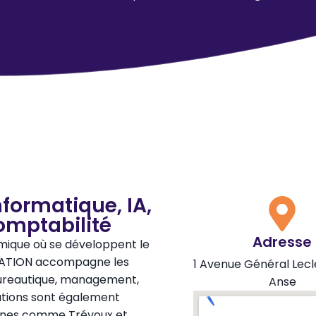
nformatique, IA,
mptabilité
Adresse
namique où se développent le
RMATION accompagne les
1 Avenue Général Lec
bureautique, management,
Anse
ations sont également
sines comme Trévoux et