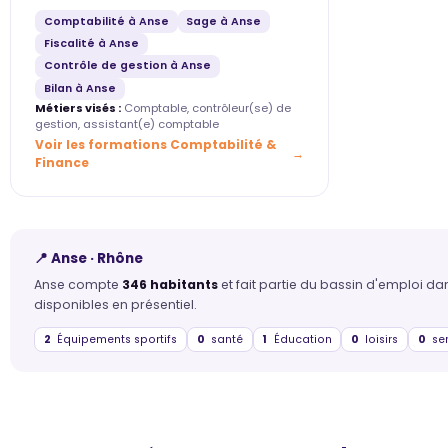
Comptabilité à Anse
Sage à Anse
Fiscalité à Anse
Contrôle de gestion à Anse
Bilan à Anse
Métiers visés :
Comptable, contrôleur(se) de
gestion, assistant(e) comptable
Voir les formations Comptabilité &
Finance
📍 Anse · Rhône
Anse compte
346 habitants
et fait partie du bassin d'emploi d
disponibles en présentiel.
2
Équipements sportifs
0
santé
1
Éducation
0
loisirs
0
ser