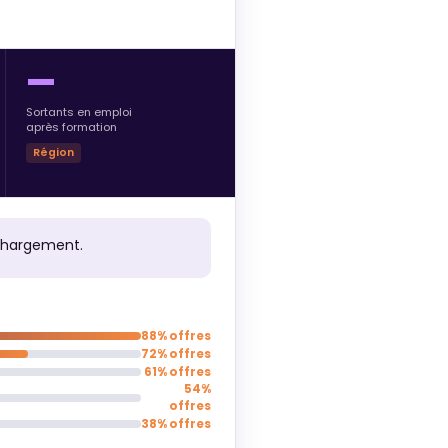
—
Sortants en emploi
après formation
Région
chargement.
88% offres
72% offres
61% offres
54%
offres
38% offres