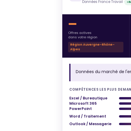
Données France Travail ·
M
—
Offres actives
dans votre région
Région Auvergne-Rhône-
Alpes
Données du marché de l'e
COMPÉTENCES LES PLUS DEMA
Excel / Bureautique
Microsoft 365
PowerPoint
Word / Traitement
Outlook / Messagerie