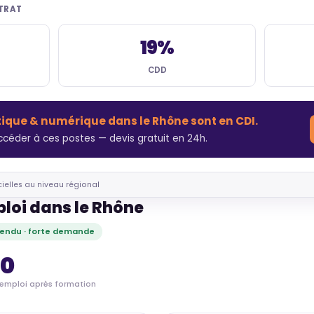
NTRAT
19%
CDD
tique & numérique dans le Rhône sont en CDI.
céder à ces postes — devis gratuit en 24h.
cielles au niveau régional
ploi dans le Rhône
endu · forte demande
80
'emploi après formation