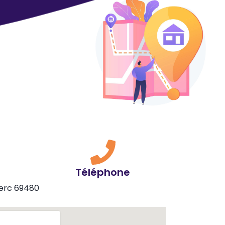
Téléphone
lerc 69480