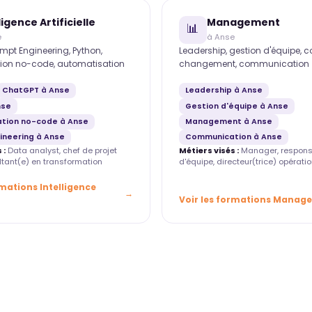
ligence Artificielle
Management
📊
e
à Anse
mpt Engineering, Python,
Leadership, gestion d'équipe, 
ion no-code, automatisation
changement, communication
ChatGPT à Anse
Leadership à Anse
nse
Gestion d'équipe à Anse
tion no-code à Anse
Management à Anse
ineering à Anse
Communication à Anse
 :
Data analyst, chef de projet
Métiers visés :
Manager, respons
ultant(e) en transformation
d'équipe, directeur(trice) opératio
rmations Intelligence
Voir les formations Manag