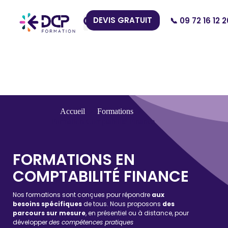
DEVIS GRATUIT
📞 09 72 16 12 2
Nos Centres
Accueil
Formations
Formation Comptabilité Finance
FORMATIONS EN
COMPTABILITÉ FINANCE
Nos formations sont conçues pour répondre
aux
besoins spécifiques
de tous. Nous proposons
des
parcours sur mesure
, en présentiel ou à distance, pour
développer
des compétences pratiques