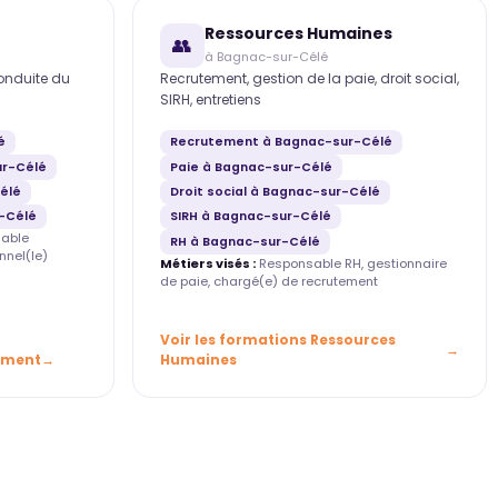
Ressources Humaines
👥
à Bagnac-sur-Célé
conduite du
Recrutement, gestion de la paie, droit social,
SIRH, entretiens
é
Recrutement à Bagnac-sur-Célé
ur-Célé
Paie à Bagnac-sur-Célé
élé
Droit social à Bagnac-sur-Célé
-Célé
SIRH à Bagnac-sur-Célé
able
RH à Bagnac-sur-Célé
nnel(le)
Métiers visés :
Responsable RH, gestionnaire
de paie, chargé(e) de recrutement
Voir les formations Ressources
ement
Humaines