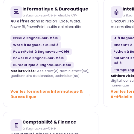
Informatique & Bureautique
Intel
💻
🤖
à Bagnac-sur-Célé · éligible CPF
à Bag
40 offres
dans la région · Excel, Word,
ChatGPT, Pro
Power BI, PowerPoint, outils collaboratifs
automatisat
Excel à Bagnac-sur-Célé
IA à Bagna
Word à Bagnac-sur-Célé
ChatGPT à 
PowerPoint à Bagnac-sur-Célé
Python à B
Power BI à Bagnac-sur-Célé
automatisa
Célé
Bureautique à Bagnac-sur-Célé
Prompt Eng
Métiers visés :
Assistant(e) administratif(ve),
gestionnaire de données, technicien(ne)
Métiers visés
digital, cons
numérique
Voir les formations Informatique &
Voir les fo
Bureautique
Artificielle
Comptabilité & Finance
🧾
à Bagnac-sur-Célé