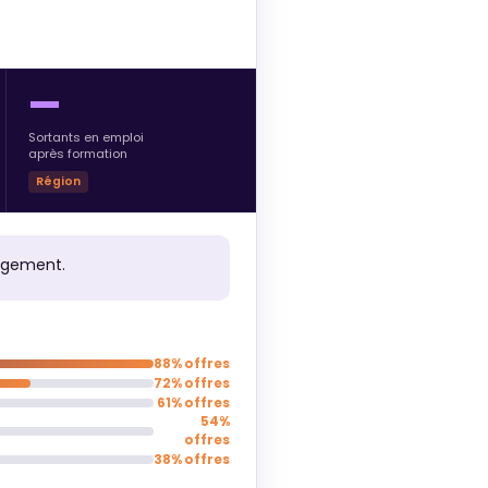
—
Sortants en emploi
après formation
Région
rgement.
88% offres
72% offres
61% offres
54%
offres
38% offres