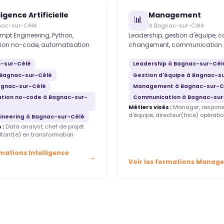
ligence Artificielle
Management
📊
nac-sur-Célé
à Bagnac-sur-Célé
mpt Engineering, Python,
Leadership, gestion d'équipe, 
ion no-code, automatisation
changement, communication
c-sur-Célé
Leadership à Bagnac-sur-Cél
Bagnac-sur-Célé
Gestion d'équipe à Bagnac-s
agnac-sur-Célé
Management à Bagnac-sur-C
tion no-code à Bagnac-sur-
Communication à Bagnac-sur
Métiers visés :
Manager, respons
d'équipe, directeur(trice) opératio
ineering à Bagnac-sur-Célé
 :
Data analyst, chef de projet
ultant(e) en transformation
rmations Intelligence
Voir les formations Manag