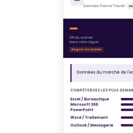
Données France Travail ·
M
—
Offres actives
dans votre région
Région Occitanie
Données du marché de l'e
COMPÉTENCES LES PLUS DEMA
Excel / Bureautique
Microsoft 365
PowerPoint
Word / Traitement
Outlook / Messagerie