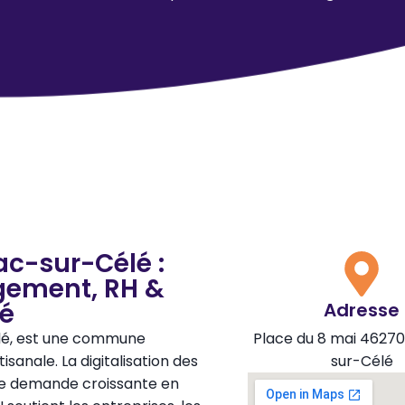
c-sur-Célé :
gement, RH &
té
Adresse
élé, est une commune
Place du 8 mai 4627
sanale. La digitalisation des
sur-Célé
une demande croissante en