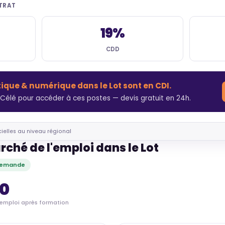
NTRAT
19%
CDD
tique & numérique dans le Lot sont en CDI.
élé pour accéder à ces postes — devis gratuit en 24h.
cielles au niveau régional
rché de l'emploi dans le Lot
 demande
60
'emploi après formation