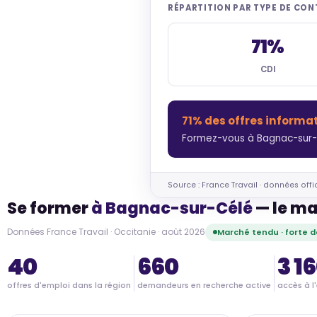
RÉPARTITION PAR TYPE DE CO
71%
CDI
71% des offres informa
Formez-vous à Bagnac-sur-C
Source : France Travail · données offi
Se former
à Bagnac-sur-Célé
— le ma
Données France Travail · Occitanie · août 2026
Marché tendu · forte
40
660
3 1
offres d'emploi dans la région
demandeurs en recherche active
accès à l