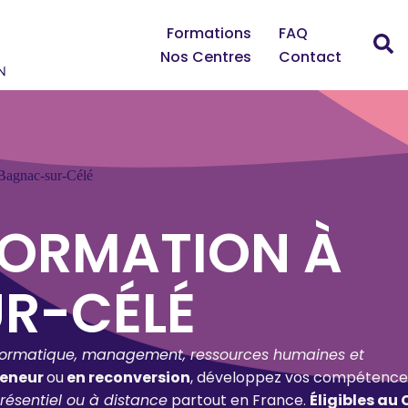
Formations
FAQ
Nos Centres
Contact
Bagnac-sur-Célé
FORMATION À
R-CÉLÉ
formatique, management, ressources humaines et
reneur
ou
en reconversion
, développez vos compétence
résentiel ou à distance
partout en France.
Éligibles au 