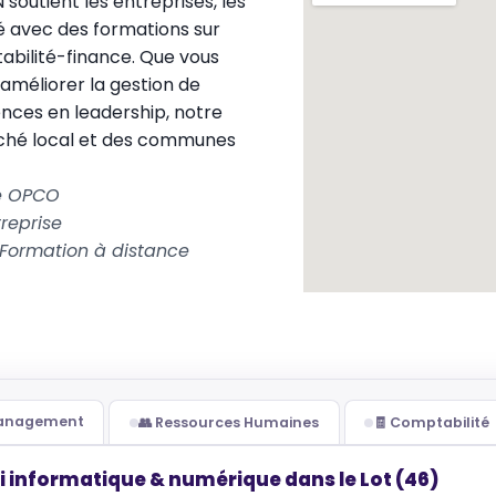
utient les entreprises, les
é avec des formations sur
bilité-finance. Que vous
’améliorer la gestion de
nces en leadership, notre
rché local et des communes
le OPCO
reprise
Formation à distance
Management
👥 Ressources Humaines
🧾 Comptabilité
i informatique & numérique dans le Lot (46)