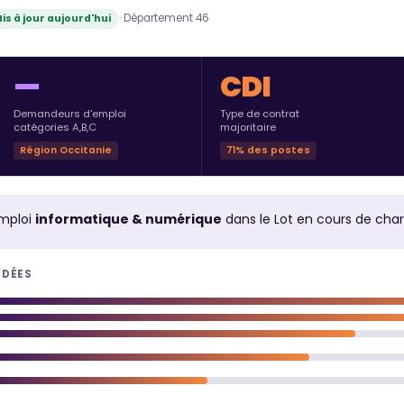
· Département 46
is à jour aujourd'hui
—
CDI
Demandeurs d'emploi
Type de contrat
catégories A,B,C
majoritaire
Région Occitanie
71% des postes
mploi
informatique & numérique
dans le Lot en cours de cha
NDÉES