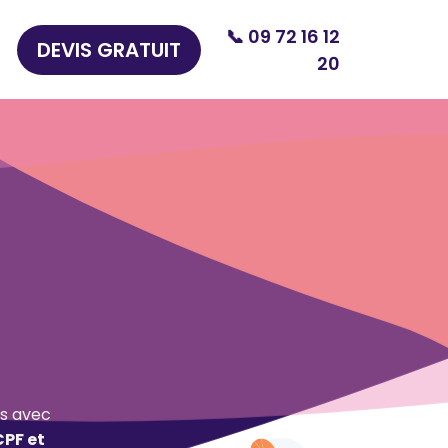
📞 09 72 16 12
DEVIS GRATUIT
20
s avec
CPF et