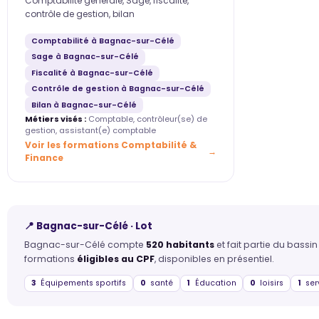
Comptabilité générale, Sage, fiscalité,
contrôle de gestion, bilan
Comptabilité à Bagnac-sur-Célé
Sage à Bagnac-sur-Célé
Fiscalité à Bagnac-sur-Célé
Contrôle de gestion à Bagnac-sur-Célé
Bilan à Bagnac-sur-Célé
Métiers visés :
Comptable, contrôleur(se) de
gestion, assistant(e) comptable
Voir les formations Comptabilité &
Finance
📍 Bagnac-sur-Célé · Lot
Bagnac-sur-Célé compte
520 habitants
et fait partie du bass
formations
éligibles au CPF
, disponibles en présentiel.
3
Équipements sportifs
0
santé
1
Éducation
0
loisirs
1
ser