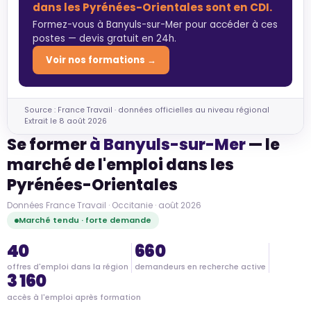
dans les Pyrénées-Orientales sont en CDI.
Formez-vous à Banyuls-sur-Mer pour accéder à ces
postes — devis gratuit en 24h.
Voir nos formations →
Source : France Travail · données officielles au niveau régional
Extrait le 8 août 2026
Se former
à Banyuls-sur-Mer
— le
marché de l'emploi dans les
Pyrénées-Orientales
Données France Travail · Occitanie · août 2026
Marché tendu · forte demande
40
660
offres d'emploi dans la région
demandeurs en recherche active
3 160
accès à l'emploi après formation