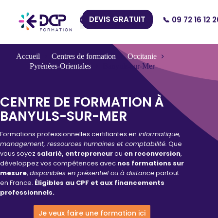
DEVIS GRATUIT
📞 09 72 16 12 2
Nos Centres
Accueil
Centres de formation
Occitanie
Pyrénées-Orientales
Banyuls-sur-Mer
CENTRE DE FORMATION À
BANYULS-SUR-MER
Formations professionnelles certifiantes en
informatique,
management, ressources humaines et comptabilité.
Que
vous soyez
salarié, entrepreneur
ou
en reconversion
,
développez vos compétences avec
nos formations sur
mesure
,
disponibles en présentiel ou à distance
partout
en France.
Éligibles au CPF et aux financements
professionnels.
Je veux faire une formation ici