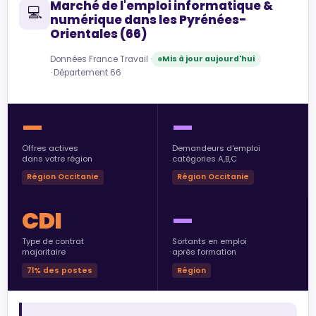
Marché de l'emploi informatique &
💻
numérique dans les Pyrénées-
Orientales (66)
Données France Travail ·
Mis à jour aujourd'hui
· Département 66
—
—
Offres actives
Demandeurs d'emploi
dans votre région
catégories A,B,C
Région Occitanie
Région Occitanie
CDI
—
Type de contrat
Sortants en emploi
majoritaire
après formation
71% des postes
Région