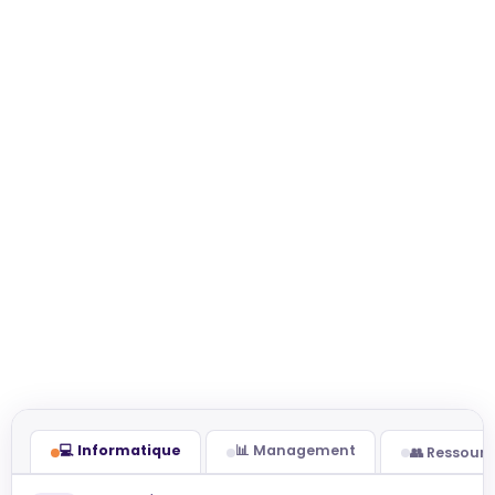
💻 Informatique
📊 Management
👥 Ressour