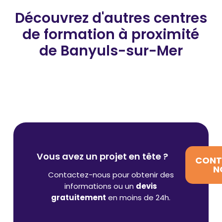
Découvrez d'autres centres
de formation
à proximité
de Banyuls-sur-Mer
Vous avez un projet en tête ?
CONT
N
Contactez-nous pour obtenir des
informations ou un
devis
gratuitement
en moins de 24h.