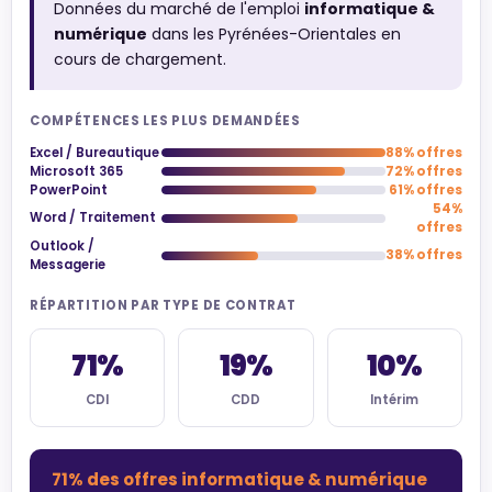
Données du marché de l'emploi
informatique &
numérique
dans les Pyrénées-Orientales en
cours de chargement.
COMPÉTENCES LES PLUS DEMANDÉES
Excel / Bureautique
88% offres
Microsoft 365
72% offres
PowerPoint
61% offres
54%
Word / Traitement
offres
Outlook /
38% offres
Messagerie
RÉPARTITION PAR TYPE DE CONTRAT
71%
19%
10%
CDI
CDD
Intérim
71% des offres informatique & numérique