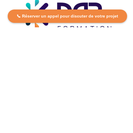
📞 Réserver un appel pour discuter de votre projet
DCP FORMATION, votre partenaire formation partout en
France. Apprenez aujourd’hui, réussissez demain avec
des formations personnalisées et accessibles.
Plan Du Site
Formations
FAQ
Nos centres
Contact
Mentions légales
Politique de confidentialité
Politique de cookies