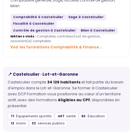
Comptabilité générale, Sage, fiscalité, contrôle de gestion,
bilan
Comptabilité à Castelculier
Sage à Castelculier
Fiscalité à Castelculier
Contrôle de gestion à Castelculier
Bilan à Castelculier
Métiers visés :
Comptable, contrôleur(se) de gestion,
assistant(e) comptable
Voir les formations Comptabilité & Finance
📍 Castelculier · Lot-et-Garonne
Castelculier compte
34 126 habitants
et fait partie du bassin
d'emploi dans le Lot-et-Garonne. Se former à Castelculier
avec DCP Formation vous positionne au cœur d'un territoire
actif, avec des formations
éligibles au CPF
, disponibles en
présentiel.
71
Équipements sportifs
407
santé
62
Éducation
12
loisirs
32
services publics