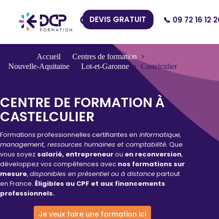
DEVIS GRATUIT
📞 09 72 16 12 2
Nos Centres
Accueil
Centres de formation
Nouvelle-Aquitaine
Lot-et-Garonne
Castelculier
CENTRE DE FORMATION À
CASTELCULIER
Formations professionnelles certifiantes en
informatique,
management, ressources humaines et comptabilité.
Que
vous soyez
salarié, entrepreneur
ou
en reconversion
,
développez vos compétences avec
nos formations sur
mesure
,
disponibles en présentiel ou à distance
partout
en France.
Éligibles au CPF et aux financements
professionnels.
Je veux faire une formation ici