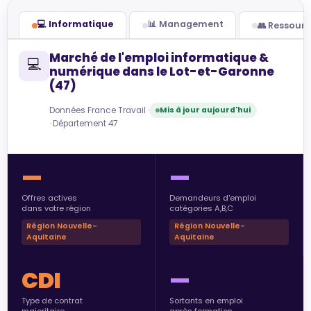
💻 Informatique
📊 Management
👥 Ressour
Marché de l'emploi informatique &
💻
numérique dans le Lot-et-Garonne
(47)
Données France Travail ·
Mis à jour aujourd'hui
· Département 47
—
—
Offres actives
Demandeurs d'emploi
dans votre région
catégories A,B,C
Région Nouvelle-
Région Nouvelle-
Aquitaine
Aquitaine
CDI
—
Type de contrat
Sortants en emploi