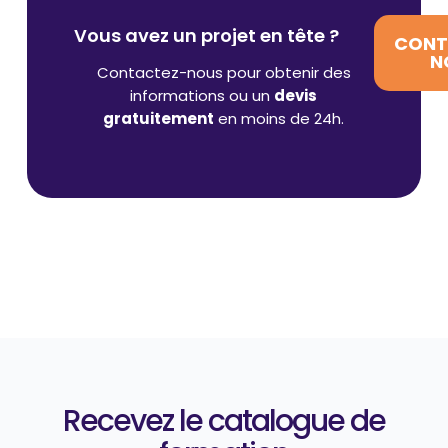
Vous avez un projet en tête ?
CONT
N
Contactez-nous pour obtenir des
informations ou un
devis
gratuitement
en moins de 24h.
Recevez le catalogue de