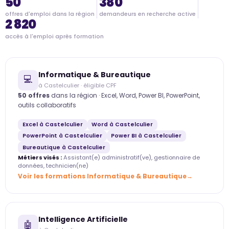
50
380
offres d'emploi dans la région
demandeurs en recherche active
2 820
accès à l'emploi après formation
Informatique & Bureautique
💻
à Castelculier · éligible CPF
50 offres
dans la région · Excel, Word, Power BI, PowerPoint,
outils collaboratifs
Excel à Castelculier
Word à Castelculier
PowerPoint à Castelculier
Power BI à Castelculier
Bureautique à Castelculier
Métiers visés :
Assistant(e) administratif(ve), gestionnaire de
données, technicien(ne)
Voir les formations Informatique & Bureautique
Intelligence Artificielle
🤖