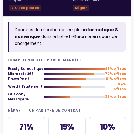
majoritaire
après formation
71% des postes
Région
Données du marché de l'emploi
informatique &
numérique
dans le Lot-et-Garonne en cours de
chargement.
COMPÉTENCES LES PLUS DEMANDÉES
Excel / Bureautique
88% offres
Microsoft 365
72% offres
PowerPoint
61% offres
54%
Word / Traitement
offres
Outlook /
38% offres
Messagerie
RÉPARTITION PAR TYPE DE CONTRAT
71%
19%
10%