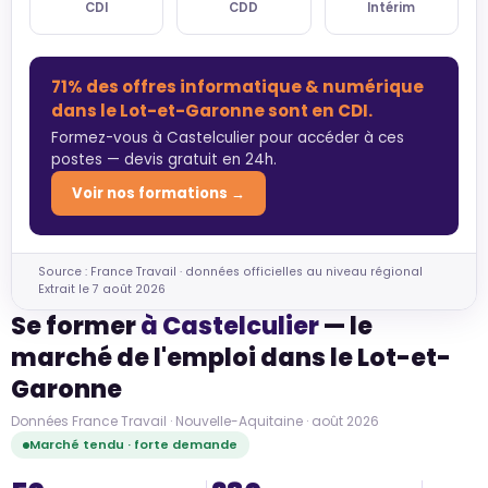
CDI
CDD
Intérim
71% des offres informatique & numérique
dans le Lot-et-Garonne sont en CDI.
Formez-vous à Castelculier pour accéder à ces
postes — devis gratuit en 24h.
Voir nos formations →
Source : France Travail · données officielles au niveau régional
Extrait le 7 août 2026
Se former
à Castelculier
— le
marché de l'emploi dans le Lot-et-
Garonne
Données France Travail · Nouvelle-Aquitaine · août 2026
Marché tendu · forte demande