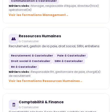
Communication à Castelculier
Métiers visés :
Manager, responsable d'équipe, directeur(trice)
opérationnel(le)
Voir les formations Management
Ressources Humaines
👥
à Castelculier
Recrutement, gestion de la paie, droit social, SIRH, entretiens
Recrutement à Castelculier
Paie à Castelculier
Droit social à Castelculier
SIRH à Castelculier
RH à Castelculier
Métiers visés :
Responsable RH, gestionnaire de paie, chargé(e)
de recrutement
Voir les formations Ressources Humaines
Comptabilité & Finance
🧾
à Castelculier