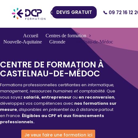
DEVIS GRATUIT
📞 09 72 16 12 2
Nos Centres
Accueil
Centres de formation
Nouvelle-Aquitaine
Gironde
Castelnau-de-Médoc
CENTRE DE FORMATION À
CASTELNAU-DE-MÉDOC
Formations professionnelles certifiantes en
informatique,
management, ressources humaines et comptabilité.
Que
vous soyez
salarié, entrepreneur
ou
en reconversion
,
développez vos compétences avec
nos formations sur
mesure
,
disponibles en présentiel ou à distance
partout
en France.
Éligibles au CPF et aux financements
professionnels.
Je veux faire une formation ici