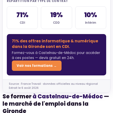
RÉPARTITION PAR TYPE DE CONTRAT
71%
19%
10%
CDI
CDD
Intérim
71% des offres informatique & numérique
dans la Gironde sont en CDI.
Formez-vous à Castelnau-de-Médoc pour accéder
à ces postes — devis gratuit en 24h.
Voir nos formations →
Source : France Travail · données officielles au niveau régional
Extrait le 6 août 2026
Se former
à Castelnau-de-Médoc
—
le marché de l'emploi dans la
Gironde