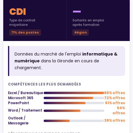
CDI
—
Type de contrat
Sortants en emploi
majoritaire
après formation
71% des postes
Région
Données du marché de l'emploi
informatique &
numérique
dans la Gironde en cours de
chargement.
COMPÉTENCES LES PLUS DEMANDÉES
Excel / Bureautique
88% offres
Microsoft 365
72% offres
PowerPoint
61% offres
54%
Word / Traitement
offres
Outlook /
38% offres
Messagerie