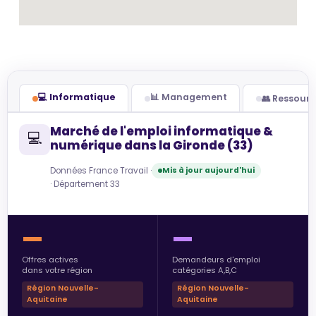
💻 Informatique
📊 Management
👥 Ressour
Marché de l'emploi informatique &
💻
numérique dans la Gironde (33)
Données France Travail ·
Mis à jour aujourd'hui
· Département 33
—
—
Offres actives
Demandeurs d'emploi
dans votre région
catégories A,B,C
Région Nouvelle-
Région Nouvelle-
Aquitaine
Aquitaine