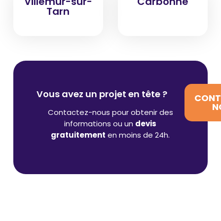
Villemur-sur-
Carbonne
Tarn
Vous avez un projet en tête ?
CONT
N
Contactez-nous pour obtenir des
informations ou un
devis
gratuitement
en moins de 24h.