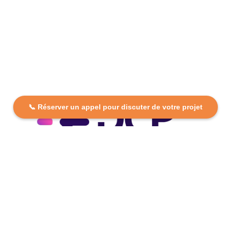
📞 Réserver un appel pour discuter de votre projet
DCP FORMATION, votre partenaire formation partout en
France. Apprenez aujourd’hui, réussissez demain avec
des formations personnalisées et accessibles.
Plan Du Site