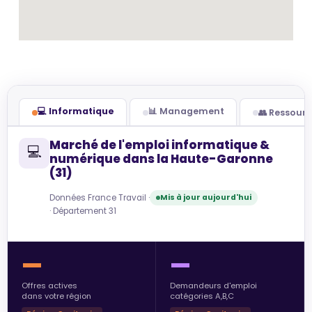
💻 Informatique
📊 Management
👥 Ressour
Marché de l'emploi informatique &
💻
numérique dans la Haute-Garonne
(31)
Données France Travail ·
Mis à jour aujourd'hui
· Département 31
—
—
Offres actives
Demandeurs d'emploi
dans votre région
catégories A,B,C