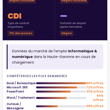
Région Occitanie
Région Occitanie
CDI
—
Type de contrat
Sortants en emploi
majoritaire
après formation
71% des postes
Région
Données du marché de l'emploi
informatique &
numérique
dans la Haute-Garonne en cours de
chargement.
COMPÉTENCES LES PLUS DEMANDÉES
Excel / Bureautique
88% offres
Microsoft 365
72% offres
PowerPoint
61% offres
54%
Word / Traitement
offres
Outlook /
38% offres
Messagerie