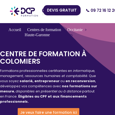
DEVIS GRATUIT
📞 09 72 16 12 2
Nos Centres
Accueil
Centres de formation
Occitanie
Haute-Garonne
Colomiers
CENTRE DE FORMATION À
COLOMIERS
Formations professionnelles certifiantes en
informatique,
management, ressources humaines et comptabilité.
Que
vous soyez
salarié, entrepreneur
ou
en reconversion
,
développez vos compétences avec
nos formations sur
mesure
,
disponibles en présentiel ou à distance
partout
en France.
Éligibles au CPF et aux financements
professionnels.
Je veux faire une formation ici