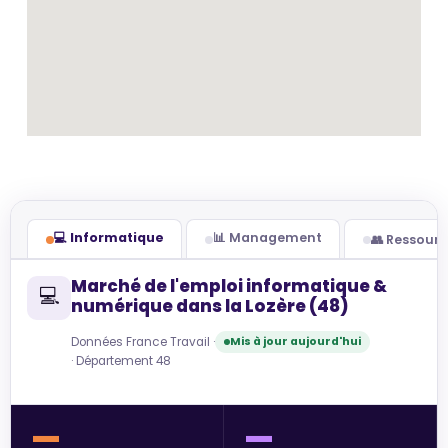
💻 Informatique
📊 Management
👥 Ressour
Marché de l'emploi informatique &
💻
numérique dans la Lozère (48)
Données France Travail ·
Mis à jour aujourd'hui
· Département 48
—
—