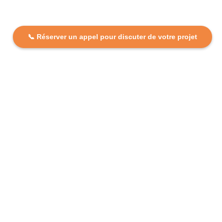
📞 Réserver un appel pour discuter de votre projet
DCP FORMATION, votre partenaire formation partout en
France. Apprenez aujourd’hui, réussissez demain avec
des formations personnalisées et accessibles.
Plan Du Site
Formations
FAQ