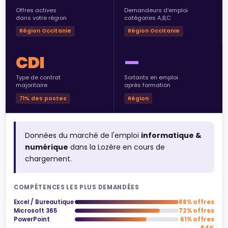
Offres actives
Demandeurs d'emploi
dans votre région
catégories A,B,C
Région Occitanie
Région Occitanie
CDI
—
Type de contrat
Sortants en emploi
majoritaire
après formation
71% des postes
Région
Données du marché de l'emploi
informatique &
numérique
dans la Lozère en cours de
chargement.
COMPÉTENCES LES PLUS DEMANDÉES
Excel / Bureautique
88% offres
Microsoft 365
72% offres
PowerPoint
61% offres
54%