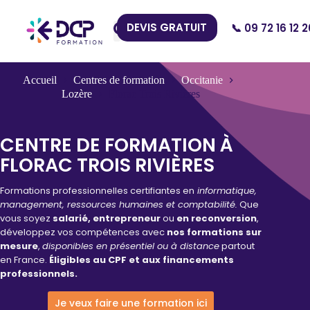
DEVIS GRATUIT
📞 09 72 16 12 2
Nos Centres
Accueil
Centres de formation
Occitanie
Lozère
Florac Trois Rivières
CENTRE DE FORMATION À
FLORAC TROIS RIVIÈRES
Formations professionnelles certifiantes en
informatique,
management, ressources humaines et comptabilité.
Que
vous soyez
salarié, entrepreneur
ou
en reconversion
,
développez vos compétences avec
nos formations sur
mesure
,
disponibles en présentiel ou à distance
partout
en France.
Éligibles au CPF et aux financements
professionnels.
Je veux faire une formation ici