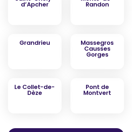
d’Apcher
Randon
Grandrieu
Massegros
Causses
Gorges
Le Collet-de-
Pont de
Dèze
Montvert