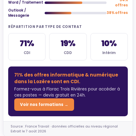
Word / Traitement
offres
Outlook /
38% offres
Messagerie
RÉPARTITION PAR TYPE DE CONTRAT
71%
19%
10%
CDI
CDD
Intérim
71% des offres informatique & numérique
dans la Lozère sont en CDI.
Formez-vous à Florac Trois Rivières pour accéder à
ces postes — devis gratuit en 24h.
Voir nos formations →
Source : France Travail · données officielles au niveau régional
Extrait le 7 août 2026