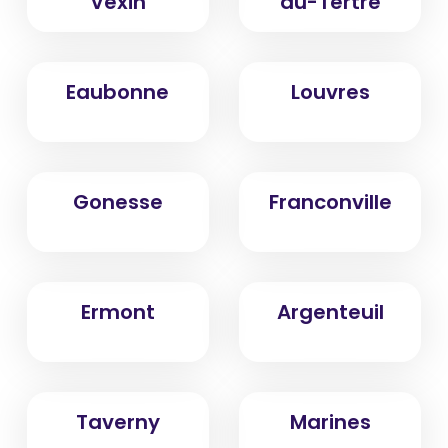
Vexin
du-Tertre
Eaubonne
Louvres
Gonesse
Franconville
Ermont
Argenteuil
Taverny
Marines