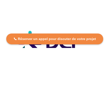
📞 Réserver un appel pour discuter de votre projet
DCP FORMATION, votre partenaire formation partout en
France. Apprenez aujourd’hui, réussissez demain avec
des formations personnalisées et accessibles.
Plan Du Site
Formations
FAQ