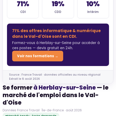
71%
19%
10%
CDI
CDD
Intérim
71% des offres informatique & numérique
dans le Val-d'Oise sont en CDI.
Formez-vous à Herblay-sur-Seine pour accéder à
ces postes — devis gratuit en 24h.
Voir nos formations →
Source : France Travail · données officielles au niveau régional
Extrait le 8 août 2026
Se former
à Herblay-sur-Seine
— le
marché de l'emploi dans le Val-
d'Oise
Données France Travail · Île-de-France · août 2026
Marché tendu · forte demande