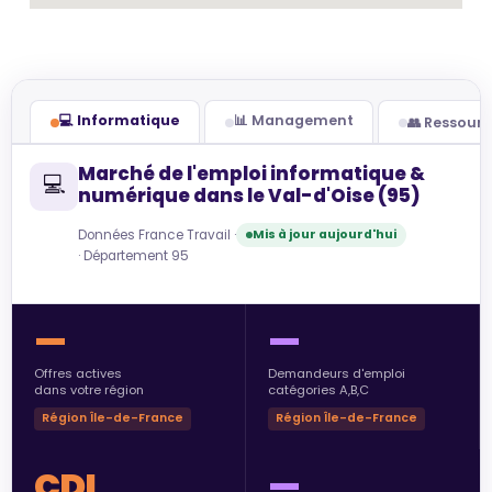
💻 Informatique
📊 Management
👥 Ressour
Marché de l'emploi informatique &
💻
numérique dans le Val-d'Oise (95)
Données France Travail ·
Mis à jour aujourd'hui
· Département 95
—
—
Offres actives
Demandeurs d'emploi
dans votre région
catégories A,B,C
Région Île-de-France
Région Île-de-France
CDI
—