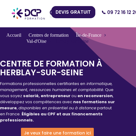
DEVIS GRATUIT
📞 09 72 16 12 2
Nos Centres
Accueil
Centres de formation
Île-de-France
Val-d'Oise
Herblay-sur-Seine
CENTRE DE FORMATION À
HERBLAY-SUR-SEINE
Formations professionnelles certifiantes en
informatique,
management, ressources humaines et comptabilité.
Que
vous soyez
salarié, entrepreneur
ou
en reconversion
,
développez vos compétences avec
nos formations sur
mesure
,
disponibles en présentiel ou à distance
partout
en France.
Éligibles au CPF et aux financements
professionnels.
Je veux faire une formation ici