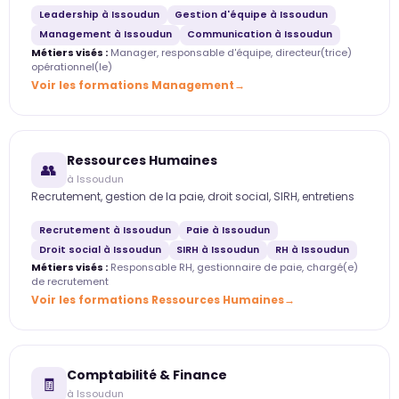
Leadership à Issoudun
Gestion d'équipe à Issoudun
Management à Issoudun
Communication à Issoudun
Métiers visés :
Manager, responsable d'équipe, directeur(trice)
opérationnel(le)
Voir les formations Management
Ressources Humaines
👥
à Issoudun
Recrutement, gestion de la paie, droit social, SIRH, entretiens
Recrutement à Issoudun
Paie à Issoudun
Droit social à Issoudun
SIRH à Issoudun
RH à Issoudun
Métiers visés :
Responsable RH, gestionnaire de paie, chargé(e)
de recrutement
Voir les formations Ressources Humaines
Comptabilité & Finance
🧾
à Issoudun