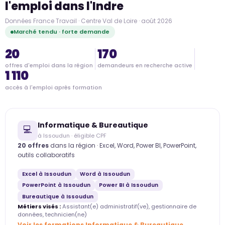
l'emploi dans l'Indre
Données France Travail · Centre Val de Loire · août 2026
Marché tendu · forte demande
20
170
offres d'emploi dans la région
demandeurs en recherche active
1 110
accès à l'emploi après formation
Informatique & Bureautique
💻
à Issoudun · éligible CPF
20 offres
dans la région · Excel, Word, Power BI, PowerPoint,
outils collaboratifs
Excel à Issoudun
Word à Issoudun
PowerPoint à Issoudun
Power BI à Issoudun
Bureautique à Issoudun
Métiers visés :
Assistant(e) administratif(ve), gestionnaire de
données, technicien(ne)
Voir les formations Informatique & Bureautique