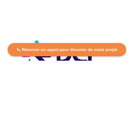
📞 Réserver un appel pour discuter de votre projet
DCP FORMATION, votre partenaire formation partout en
France. Apprenez aujourd’hui, réussissez demain avec
des formations personnalisées et accessibles.
Plan Du Site
Formations
FAQ