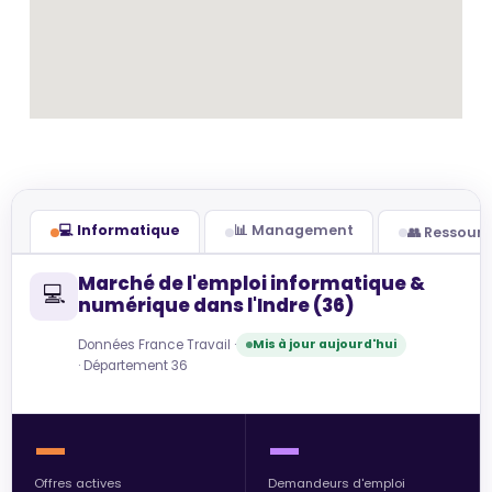
💻 Informatique
📊 Management
👥 Ressour
Marché de l'emploi informatique &
💻
numérique dans l'Indre (36)
Données France Travail ·
Mis à jour aujourd'hui
· Département 36
—
—
Offres actives
Demandeurs d'emploi