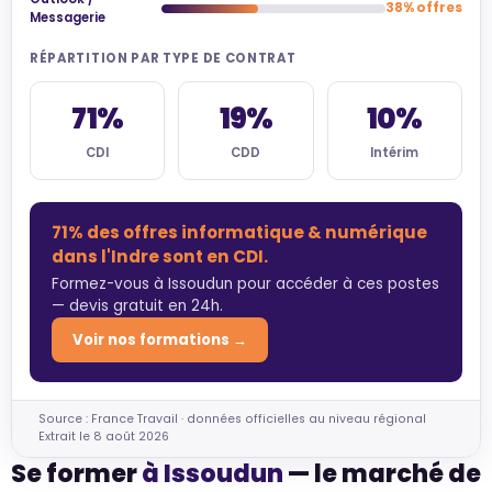
38% offres
Messagerie
RÉPARTITION PAR TYPE DE CONTRAT
71%
19%
10%
CDI
CDD
Intérim
71% des offres informatique & numérique
dans l'Indre sont en CDI.
Formez-vous à Issoudun pour accéder à ces postes
— devis gratuit en 24h.
Voir nos formations →
Source : France Travail · données officielles au niveau régional
Extrait le 8 août 2026
Se former
à Issoudun
— le marché de