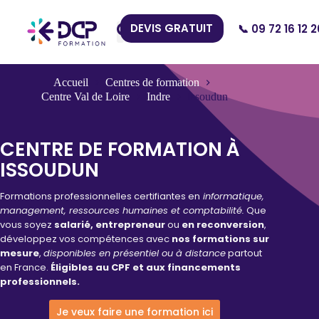
DEVIS GRATUIT
📞 09 72 16 12 2
Nos Centres
Accueil
Centres de formation
Centre Val de Loire
Indre
Issoudun
CENTRE DE FORMATION À
ISSOUDUN
Formations professionnelles certifiantes en
informatique,
management, ressources humaines et comptabilité.
Que
vous soyez
salarié, entrepreneur
ou
en reconversion
,
développez vos compétences avec
nos formations sur
mesure
,
disponibles en présentiel ou à distance
partout
en France.
Éligibles au CPF et aux financements
professionnels.
Je veux faire une formation ici