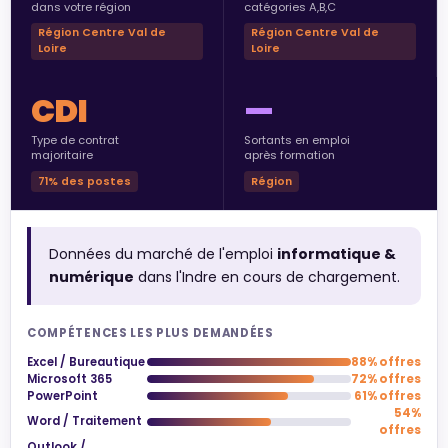
dans votre région
catégories A,B,C
Région Centre Val de
Région Centre Val de
Loire
Loire
CDI
—
Type de contrat
Sortants en emploi
majoritaire
après formation
71% des postes
Région
Données du marché de l'emploi
informatique &
numérique
dans l'Indre en cours de chargement.
COMPÉTENCES LES PLUS DEMANDÉES
Excel / Bureautique
88% offres
Microsoft 365
72% offres
PowerPoint
61% offres
54%
Word / Traitement
offres
Outlook /