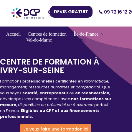
DEVIS GRATUIT
📞 09 72 16 12 2
Nos Centres
Accueil
Centres de formation
Île-de-France
Val-de-Marne
Ivry-sur-Seine
CENTRE DE FORMATION À
IVRY-SUR-SEINE
Formations professionnelles certifiantes en
informatique,
management, ressources humaines et comptabilité.
Que
vous soyez
salarié, entrepreneur
ou
en reconversion
,
développez vos compétences avec
nos formations sur
mesure
,
disponibles en présentiel ou à distance
partout
en France.
Éligibles au CPF et aux financements
professionnels.
Je veux faire une formation ici