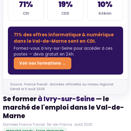
71%
19%
10%
CDI
CDD
Intérim
71% des offres informatique & numérique
dans le Val-de-Marne sont en CDI.
Formez-vous à Ivry-sur-Seine pour accéder à ces
postes — devis gratuit en 24h.
Voir nos formations →
Source : France Travail · données officielles au niveau régional
Extrait le 9 août 2026
Se former
à Ivry-sur-Seine
— le
marché de l'emploi dans le Val-de-
Marne
Données France Travail · Île-de-France · août 2026
Marché tendu · forte demande