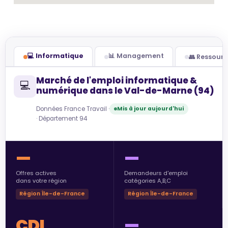
💻 Informatique
📊 Management
👥 Ressour
Marché de l'emploi informatique &
💻
numérique dans le Val-de-Marne (94)
Données France Travail ·
Mis à jour aujourd'hui
· Département 94
—
—
Offres actives
Demandeurs d'emploi
dans votre région
catégories A,B,C
Région Île-de-France
Région Île-de-France
CDI
—