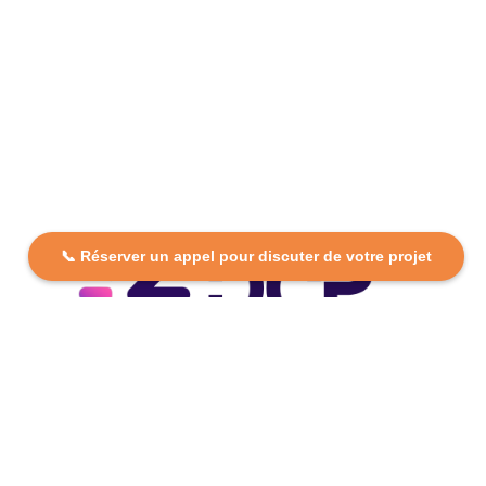
📞 Réserver un appel pour discuter de votre projet
DCP FORMATION, votre partenaire formation partout en
France. Apprenez aujourd’hui, réussissez demain avec
des formations personnalisées et accessibles.