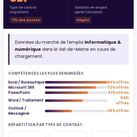
Type de contrat
Sortants en emploi
majoritaire
après formation
71% des postes
Région
Données du marché de l'emploi
informatique &
numérique
dans le Val-de-Marne en cours de
chargement.
COMPÉTENCES LES PLUS DEMANDÉES
Excel / Bureautique
88% offres
Microsoft 365
72% offres
PowerPoint
61% offres
54%
Word / Traitement
offres
Outlook /
38% offres
Messagerie
RÉPARTITION PAR TYPE DE CONTRAT