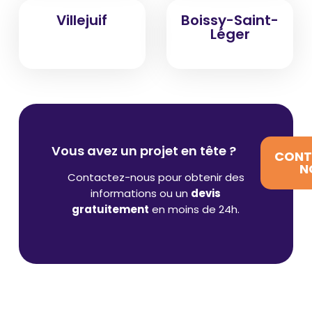
Villejuif
Boissy-Saint-
Léger
Vous avez un projet en tête ?
CONT
N
Contactez-nous pour obtenir des
informations ou un
devis
gratuitement
en moins de 24h.