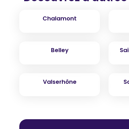
Chalamont
Belley
Sa
Valserhône
S