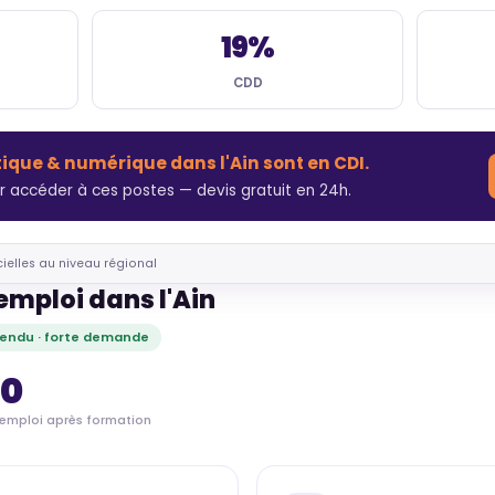
19%
CDD
tique & numérique dans l'Ain sont en CDI.
 accéder à ces postes — devis gratuit en 24h.
cielles au niveau régional
emploi dans l'Ain
endu · forte demande
80
'emploi après formation