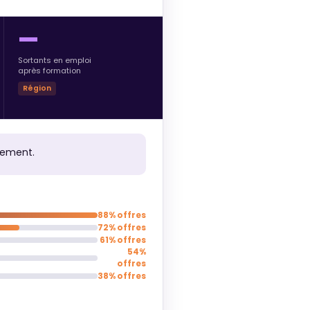
—
Sortants en emploi
après formation
Région
gement.
88% offres
72% offres
61% offres
54%
offres
38% offres