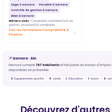
Sage à Izernore
Fiscalité à Izernore
Contrôle de gestion à Izernore
Bilan à Izernore
Métiers visés :
Comptable, contrôleur(se) de
gestion, assistant(e) comptable
Voir les formations Comptabilité &
Finance
📍 Izernore · Ain
Izernore compte
767 habitants
et fait partie du bassin d'emploi
disponibles en présentiel.
3
Équipements sportifs
0
santé
1
Éducation
1
loisirs
0
ser
Découvrez d'autres