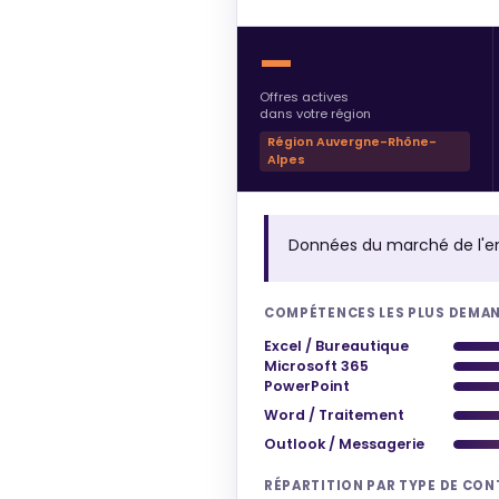
—
Offres actives
dans votre région
Région Auvergne-Rhône-
Alpes
Données du marché de l'e
COMPÉTENCES LES PLUS DEMA
Excel / Bureautique
Microsoft 365
PowerPoint
Word / Traitement
Outlook / Messagerie
RÉPARTITION PAR TYPE DE CO