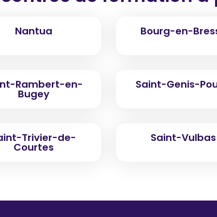
Nantua
Bourg-en-Bres
int-Rambert-en-
Saint-Genis-Poui
Bugey
aint-Trivier-de-
Saint-Vulbas
Courtes