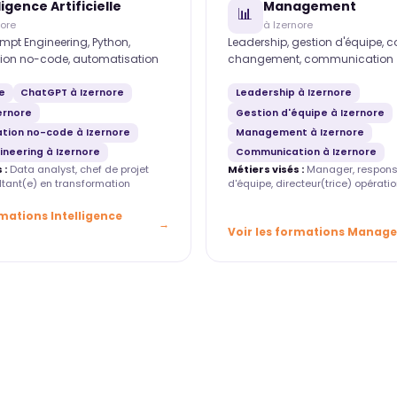
ligence Artificielle
Management
📊
nore
à Izernore
mpt Engineering, Python,
Leadership, gestion d'équipe, 
ion no-code, automatisation
changement, communication
re
ChatGPT à Izernore
Leadership à Izernore
ernore
Gestion d'équipe à Izernore
tion no-code à Izernore
Management à Izernore
neering à Izernore
Communication à Izernore
 :
Data analyst, chef de projet
Métiers visés :
Manager, respons
ultant(e) en transformation
d'équipe, directeur(trice) opératio
rmations Intelligence
Voir les formations Manag