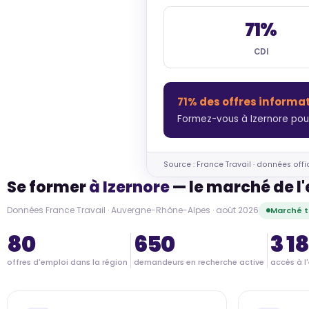
71%
CDI
71% des offres informa
Formez-vous à Izernore pour
Source : France Travail · données offi
Se former
à Izernore
— le marché de l'
Données France Travail · Auvergne-Rhône-Alpes · août 2026
Marché t
80
650
3 1
offres d'emploi dans la région
demandeurs en recherche active
accès à l