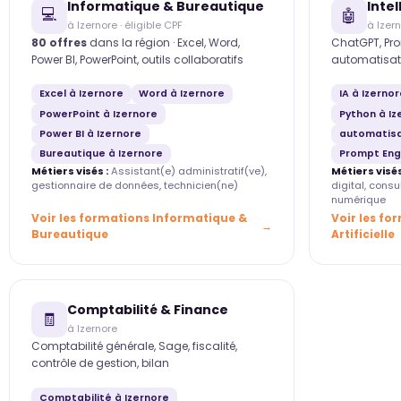
Informatique & Bureautique
Intel
💻
🤖
à Izernore · éligible CPF
à Izer
80 offres
dans la région · Excel, Word,
ChatGPT, Pro
Power BI, PowerPoint, outils collaboratifs
automatisat
Excel à Izernore
Word à Izernore
IA à Izerno
PowerPoint à Izernore
Python à Iz
Power BI à Izernore
automatisa
Bureautique à Izernore
Prompt Engi
Métiers visés :
Assistant(e) administratif(ve),
Métiers visés
gestionnaire de données, technicien(ne)
digital, cons
numérique
Voir les formations Informatique &
Voir les fo
Bureautique
Artificielle
Comptabilité & Finance
🧾
à Izernore
Comptabilité générale, Sage, fiscalité,
contrôle de gestion, bilan
Comptabilité à Izernore