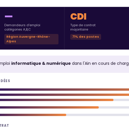
—
CDI
Demandeurs d'emploi
Type de contrat
catégories A,B,C
majoritaire
Région Auvergne-Rhône-
71% des postes
Alpes
mploi
informatique & numérique
dans l'Ain en cours de char
NDÉES
NTRAT