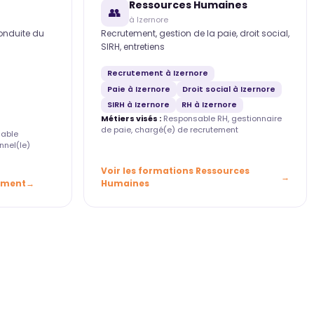
Ressources Humaines
👥
à Izernore
conduite du
Recrutement, gestion de la paie, droit social,
SIRH, entretiens
Recrutement à Izernore
Paie à Izernore
Droit social à Izernore
SIRH à Izernore
RH à Izernore
Métiers visés :
Responsable RH, gestionnaire
de paie, chargé(e) de recrutement
able
nnel(le)
Voir les formations Ressources
ement
Humaines