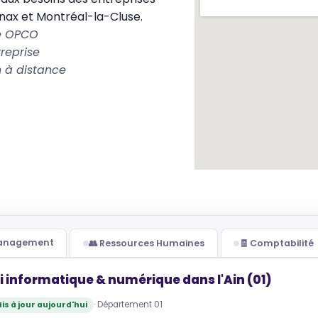
ax et Montréal-la-Cluse.
le OPCO
reprise
 à distance
Management
👥 Ressources Humaines
🧾 Comptabilité
i informatique & numérique dans l'Ain (01)
· Département 01
is à jour aujourd'hui