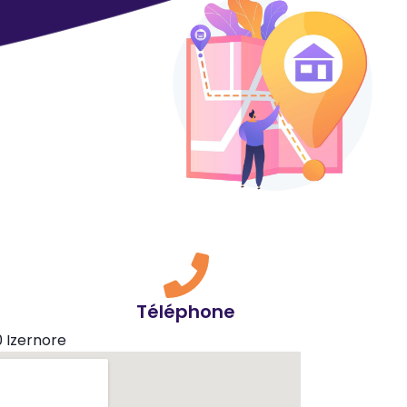
Téléphone
 Izernore