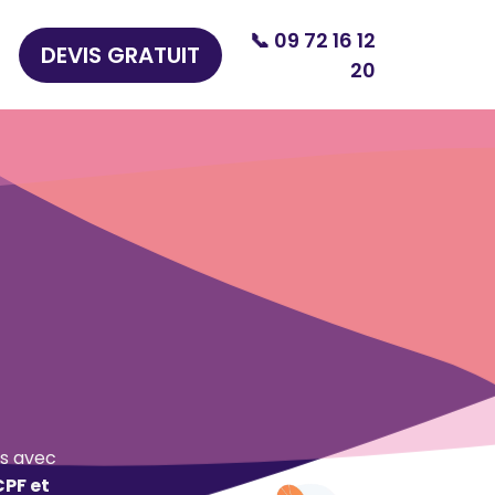
📞 09 72 16 12
DEVIS GRATUIT
20
s avec
CPF et