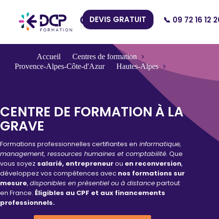
DEVIS GRATUIT
📞 09 72 16 12 2
Nos Centres
Accueil
Centres de formation
Provence-Alpes-Côte-d'Azur
Hautes-Alpes
La Grave
CENTRE DE FORMATION À LA
GRAVE
Formations professionnelles certifiantes en
informatique,
management, ressources humaines et comptabilité.
Que
vous soyez
salarié, entrepreneur
ou
en reconversion
,
développez vos compétences avec
nos formations sur
mesure
,
disponibles en présentiel ou à distance
partout
en France.
Éligibles au CPF et aux financements
professionnels.