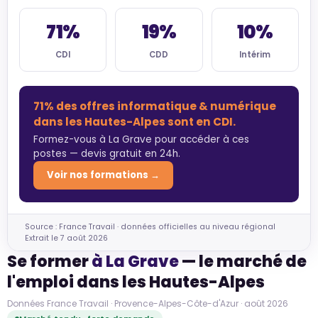
71%
19%
10%
CDI
CDD
Intérim
71% des offres informatique & numérique
dans les Hautes-Alpes sont en CDI.
Formez-vous à La Grave pour accéder à ces
postes — devis gratuit en 24h.
Voir nos formations →
Source : France Travail · données officielles au niveau régional
Extrait le 7 août 2026
Se former
à La Grave
— le marché de
l'emploi dans les Hautes-Alpes
Données France Travail · Provence-Alpes-Côte-d'Azur · août 2026