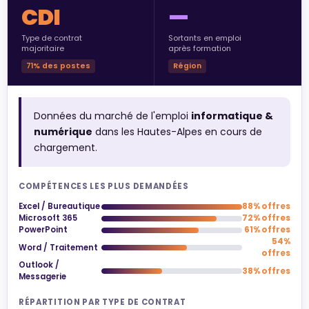
CDI
—
Type de contrat
Sortants en emploi
majoritaire
après formation
71% des postes
Région
Données du marché de l'emploi
informatique &
numérique
dans les Hautes-Alpes en cours de
chargement.
COMPÉTENCES LES PLUS DEMANDÉES
Excel / Bureautique
88% offres
Microsoft 365
72% offres
PowerPoint
61% offres
54%
Word / Traitement
offres
Outlook /
38% offres
Messagerie
RÉPARTITION PAR TYPE DE CONTRAT