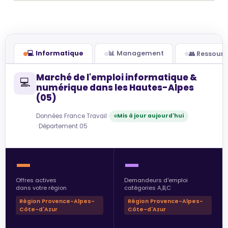
💻 Informatique
📊 Management
👥 Ressour
Marché de l'emploi informatique &
💻
numérique dans les Hautes-Alpes
(05)
Données France Travail ·
Mis à jour aujourd'hui
· Département 05
—
—
Offres actives
Demandeurs d'emploi
dans votre région
catégories A,B,C
Région Provence-Alpes-
Région Provence-Alpes-
Côte-d'Azur
Côte-d'Azur