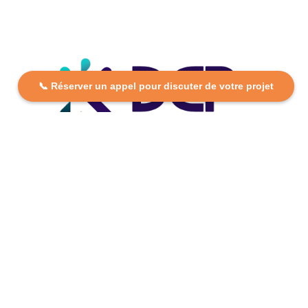
📞 Réserver un appel pour discuter de votre projet
DCP FORMATION, votre partenaire formation partout en
France. Apprenez aujourd’hui, réussissez demain avec
des formations personnalisées et accessibles.
Plan Du Site
Formations
FAQ
Nos centres