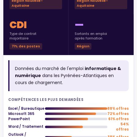
Région Nouvelle-
Région Nouvelle-
Aquitaine
Aquitaine
CDI
—
Type de contrat
Sortants en emploi
majoritaire
après formation
71% des postes
Région
Données du marché de l'emploi
informatique &
numérique
dans les Pyrénées-Atlantiques en
cours de chargement.
COMPÉTENCES LES PLUS DEMANDÉES
Excel / Bureautique
88% offres
Microsoft 365
72% offres
PowerPoint
61% offres
54%
Word / Traitement
offres
Outlook /