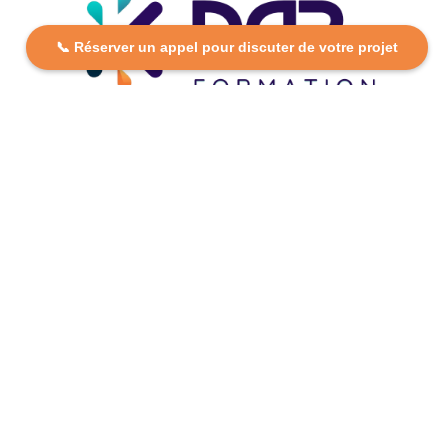
📞 Réserver un appel pour discuter de votre projet
DCP FORMATION, votre partenaire formation partout en
France. Apprenez aujourd’hui, réussissez demain avec
des formations personnalisées et accessibles.
Plan Du Site
Formations
FAQ
Nos centres
Contact
Mentions légales
Politique de confidentialité
Politique de cookies