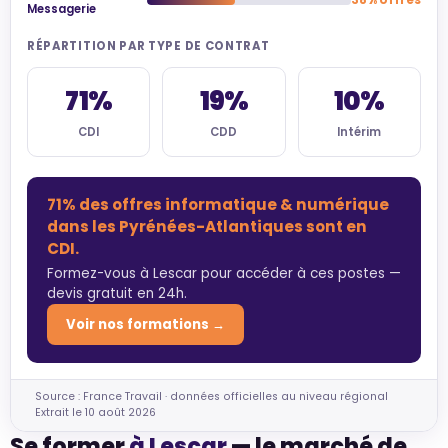
38% offres
Messagerie
RÉPARTITION PAR TYPE DE CONTRAT
71%
19%
10%
CDI
CDD
Intérim
71% des offres informatique & numérique
dans les Pyrénées-Atlantiques sont en
CDI.
Formez-vous à Lescar pour accéder à ces postes —
devis gratuit en 24h.
Voir nos formations →
Source : France Travail · données officielles au niveau régional
Extrait le 10 août 2026
Se former
à Lescar
— le marché de