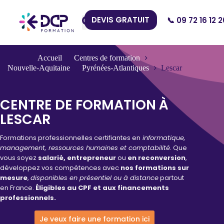
DEVIS GRATUIT
📞 09 72 16 12 2
Nos Centres
Accueil
Centres de formation
Nouvelle-Aquitaine
Pyrénées-Atlantiques
Lescar
CENTRE DE FORMATION À
LESCAR
Formations professionnelles certifiantes en
informatique,
management, ressources humaines et comptabilité.
Que
vous soyez
salarié, entrepreneur
ou
en reconversion
,
développez vos compétences avec
nos formations sur
mesure
,
disponibles en présentiel ou à distance
partout
en France.
Éligibles au CPF et aux financements
professionnels.
Je veux faire une formation ici