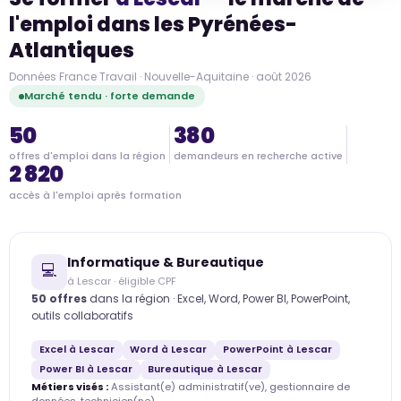
l'emploi dans les Pyrénées-
Atlantiques
Données France Travail · Nouvelle-Aquitaine · août 2026
Marché tendu · forte demande
50
380
offres d'emploi dans la région
demandeurs en recherche active
2 820
accès à l'emploi après formation
Informatique & Bureautique
💻
à Lescar · éligible CPF
50 offres
dans la région · Excel, Word, Power BI, PowerPoint,
outils collaboratifs
Excel à Lescar
Word à Lescar
PowerPoint à Lescar
Power BI à Lescar
Bureautique à Lescar
Métiers visés :
Assistant(e) administratif(ve), gestionnaire de