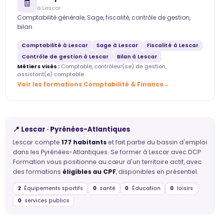
🧾
à Lescar
Comptabilité générale, Sage, fiscalité, contrôle de gestion,
bilan
Comptabilité à Lescar
Sage à Lescar
Fiscalité à Lescar
Contrôle de gestion à Lescar
Bilan à Lescar
Métiers visés :
Comptable, contrôleur(se) de gestion,
assistant(e) comptable
Voir les formations Comptabilité & Finance
📍 Lescar · Pyrénées-Atlantiques
Lescar compte
177 habitants
et fait partie du bassin d'emploi
dans les Pyrénées-Atlantiques. Se former à Lescar avec DCP
Formation vous positionne au cœur d'un territoire actif, avec
des formations
éligibles au CPF
, disponibles en présentiel.
2
Équipements sportifs
0
santé
0
Éducation
0
loisirs
0
services publics