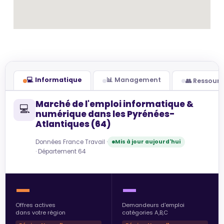
💻 Informatique
📊 Management
👥 Ressour
Marché de l'emploi informatique &
💻
numérique dans les Pyrénées-
Atlantiques (64)
Données France Travail ·
Mis à jour aujourd'hui
· Département 64
—
—
Offres actives
Demandeurs d'emploi
dans votre région
catégories A,B,C