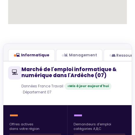
💻 Informatique
📊 Management
👥 Ressour
Marché de l'emploi informatique &
💻
numérique dans l'Ardèche (07)
Données France Travail ·
Mis à jour aujourd'hui
· Département 07
—
—
Offres actives
Demandeurs d'emploi
dans votre région
catégories A,B,C