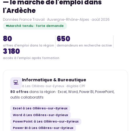
— le marché de l'emploi dans
l'Ardèche
Données France Travail · Auvergne-Rhône-Alpes · août 2026
Marché tendu · forte demande
80
650
offres d'emploi dans la région
demandeurs en recherche active
3 180
accès à l'emploi après formation
Informatique & Bureautique
💻
à Les Ollières-sur-Eyrieux · éligible CPF
80 offres
dans la région · Excel, Word, Power BI, PowerPoint,
outils collaboratifs
Excel à Les Ollières-sur-Eyrieux
Word à Les Ollières-sur-Eyrieux
PowerPoint à Les Ollières-sur-Eyrieux
Power BI à Les Ollières-sur-Eyrieux