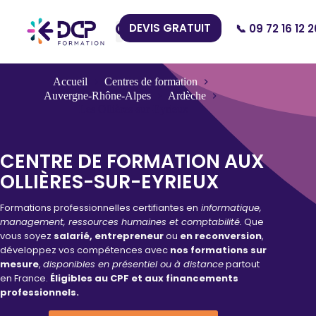
DEVIS GRATUIT
📞 09 72 16 12 2
Nos Centres
Accueil
Centres de formation
Auvergne-Rhône-Alpes
Ardèche
Les Ollières-sur-Eyrieux
CENTRE DE FORMATION AUX
OLLIÈRES-SUR-EYRIEUX
Formations professionnelles certifiantes en
informatique,
management, ressources humaines et comptabilité.
Que
vous soyez
salarié, entrepreneur
ou
en reconversion
,
développez vos compétences avec
nos formations sur
mesure
,
disponibles en présentiel ou à distance
partout
en France.
Éligibles au CPF et aux financements
professionnels.