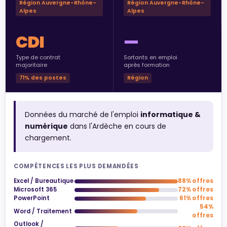
Région Auvergne-Rhône-
Région Auvergne-Rhône-
Alpes
Alpes
CDI
—
Type de contrat
Sortants en emploi
majoritaire
après formation
71% des postes
Région
Données du marché de l'emploi
informatique &
numérique
dans l'Ardèche en cours de
chargement.
COMPÉTENCES LES PLUS DEMANDÉES
Excel / Bureautique
88% offres
Microsoft 365
72% offres
PowerPoint
61% offres
54%
Word / Traitement
offres
Outlook /