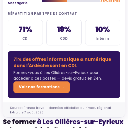
38% offres
Messagerie
RÉPARTITION PAR TYPE DE CONTRAT
71%
19%
10%
CDI
CDD
Intérim
71% des offres informatique & numérique
dans l'Ardèche sont en CDI.
Formez-vous à Les Ollières-sur-Eyrieux pour
accéder à ces postes — devis gratuit en 24h.
Voir nos formations →
Source : France Travail · données officielles au niveau régional
Extrait le 7 août 2026
Se former
à Les Ollières-sur-Eyrieux