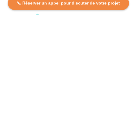
📞 Réserver un appel pour discuter de votre projet
DCP FORMATION, votre partenaire formation partout en
France. Apprenez aujourd’hui, réussissez demain avec
des formations personnalisées et accessibles.
Plan Du Site
Formations
FAQ
Nos centres
Contact
Mentions légales