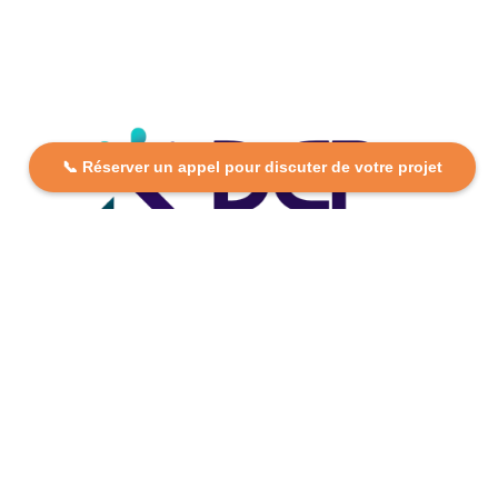
📞 Réserver un appel pour discuter de votre projet
DCP FORMATION, votre partenaire formation partout en
France. Apprenez aujourd’hui, réussissez demain avec
des formations personnalisées et accessibles.
Plan Du Site
Formations
FAQ