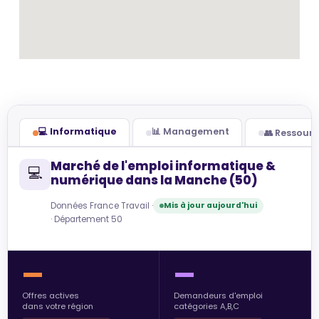
💻 Informatique
📊 Management
👥 Ressour
Marché de l'emploi informatique &
💻
numérique dans la Manche (50)
Données France Travail ·
Mis à jour aujourd'hui
· Département 50
—
—
Offres actives
Demandeurs d'emploi
dans votre région
catégories A,B,C