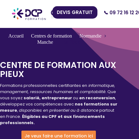
DEVIS GRATUIT
📞 09 72 16 12 2
Nos Centres
Accueil
Centres de formation
Normandie
Manche
Les Pieux
CENTRE DE FORMATION AUX
PIEUX
Formations professionnelles certifiantes en
informatique,
management, ressources humaines et comptabilité.
Que
vous soyez
salarié, entrepreneur
ou
en reconversion
,
développez vos compétences avec
nos formations sur
mesure
,
disponibles en présentiel ou à distance
partout
en France.
Éligibles au CPF et aux financements
professionnels.
Je veux faire une formation ici