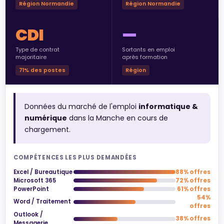
Région Normandie
Région Normandie
CDI
—
Type de contrat
Sortants en emploi
majoritaire
après formation
71% des postes
Région
Données du marché de l'emploi
informatique &
numérique
dans la Manche en cours de
chargement.
COMPÉTENCES LES PLUS DEMANDÉES
Excel / Bureautique
88% offres
Microsoft 365
72% offres
PowerPoint
61% offres
54%
Word / Traitement
offres
Outlook /
38% offres
Messagerie