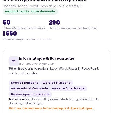
Données France Travail · Pays de la Loire · août 2026
Marché tendu · forte demande
50
290
offres d'emploi dans la région
demandeurs en recherche active
1 660
accès à l'emploi après formation
Informatique & Bureautique
💻
à L'Huisserie · éligible CPF
50 offres
dans la région · Excel, Word, Power BI, PowerPoint,
outils collaboratifs
Excel à L'Huisserie
Word à L'Huisserie
PowerPoint à L'Huisserie
Power BI à L'Huisserie
Bureautique à L'Huisserie
Métiers visés :
Assistant(e) administratif(ve), gestionnaire de
données, technicien(ne)
Voir les formations Informatique & Bureautique