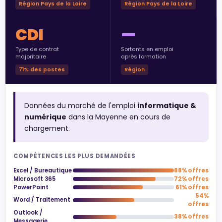
Région Pays de la Loire
Région Pays de la Loire
CDI
—
Type de contrat
Sortants en emploi
majoritaire
après formation
71% des postes
Région
Données du marché de l'emploi
informatique &
numérique
dans la Mayenne en cours de
chargement.
COMPÉTENCES LES PLUS DEMANDÉES
Excel / Bureautique
88% offres
Microsoft 365
72% offres
PowerPoint
61% offres
54%
Word / Traitement
offres
Outlook /
38% offres
Messagerie