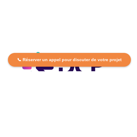
📞 Réserver un appel pour discuter de votre projet
DCP FORMATION, votre partenaire formation partout en
France. Apprenez aujourd’hui, réussissez demain avec
des formations personnalisées et accessibles.
Plan Du Site