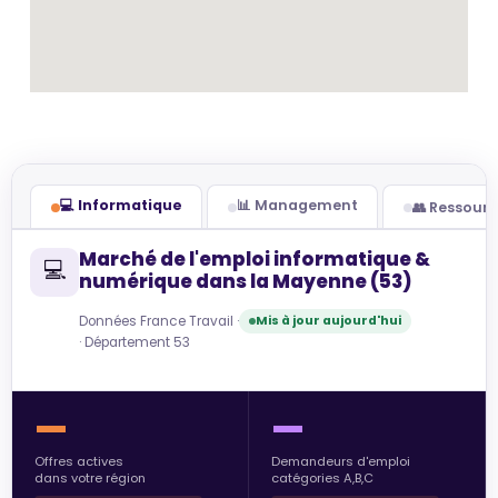
💻 Informatique
📊 Management
👥 Ressour
Marché de l'emploi informatique &
💻
numérique dans la Mayenne (53)
Données France Travail ·
Mis à jour aujourd'hui
· Département 53
—
—
Offres actives
Demandeurs d'emploi
dans votre région
catégories A,B,C