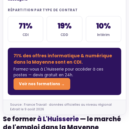
RÉPARTITION PAR TYPE DE CONTRAT
71%
19%
10%
CDI
CDD
Intérim
71% des offres informatique & numérique
dans la Mayenne sont en CDI.
Formez-vous à L'Huisserie pour accéder à ces
postes — devis gratuit en 24h.
Voir nos formations →
Source : France Travail · données officielles au niveau régional
Extrait le 9 août 2026
Se former
à L'Huisserie
— le marché
de l'emploi dans la Mayenne