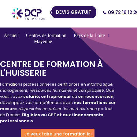
DEVIS GRATUIT
📞 09 72 16 12 2
Nos Centres
Accueil
Centres de formation
Pays de la Loire
Mayenne
L’Huisserie
CENTRE DE FORMATION À
L'HUISSERIE
Formations professionnelles certifiantes en
informatique,
management, ressources humaines et comptabilité.
Que
vous soyez
salarié, entrepreneur
ou
en reconversion
,
développez vos compétences avec
nos formations sur
mesure
,
disponibles en présentiel ou à distance
partout
en France.
Éligibles au CPF et aux financements
professionnels.
Je veux faire une formation ici