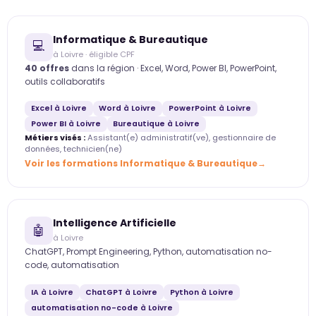
Informatique & Bureautique
💻
à Loivre · éligible CPF
40 offres
dans la région · Excel, Word, Power BI, PowerPoint,
outils collaboratifs
Excel à Loivre
Word à Loivre
PowerPoint à Loivre
Power BI à Loivre
Bureautique à Loivre
Métiers visés :
Assistant(e) administratif(ve), gestionnaire de
données, technicien(ne)
Voir les formations Informatique & Bureautique
Intelligence Artificielle
🤖
à Loivre
ChatGPT, Prompt Engineering, Python, automatisation no-
code, automatisation
IA à Loivre
ChatGPT à Loivre
Python à Loivre
automatisation no-code à Loivre