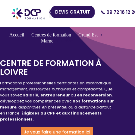
DEVIS GRATUIT
📞 09 72 16 12 2
Nos Centres
Accueil
Centres de formation
Grand Est
Marne
Loivre
CENTRE DE FORMATION À
LOIVRE
Formations professionnelles certifiantes en
informatique,
management, ressources humaines et comptabilité.
Que
vous soyez
salarié, entrepreneur
ou
en reconversion
,
développez vos compétences avec
nos formations sur
mesure
,
disponibles en présentiel ou à distance
partout
en France.
Éligibles au CPF et aux financements
professionnels.
Je veux faire une formation ici