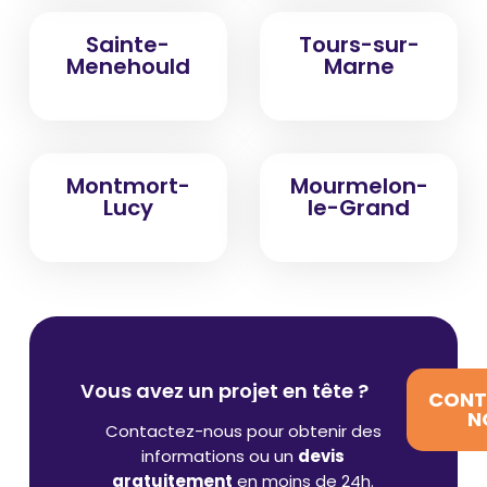
Sainte-
Tours-sur-
Menehould
Marne
Montmort-
Mourmelon-
Lucy
le-Grand
Vous avez un projet en tête ?
CONT
N
Contactez-nous pour obtenir des
informations ou un
devis
gratuitement
en moins de 24h.