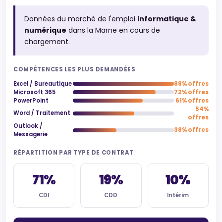
Données du marché de l'emploi
informatique &
numérique
dans la Marne en cours de
chargement.
COMPÉTENCES LES PLUS DEMANDÉES
Excel / Bureautique
88% offres
Microsoft 365
72% offres
PowerPoint
61% offres
54%
Word / Traitement
offres
Outlook /
38% offres
Messagerie
RÉPARTITION PAR TYPE DE CONTRAT
71%
19%
10%
CDI
CDD
Intérim