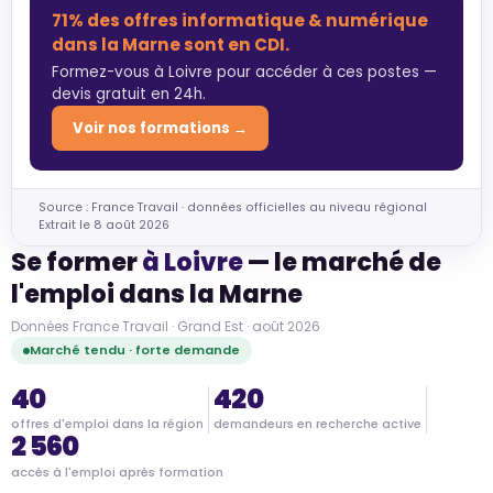
71% des offres informatique & numérique
dans la Marne sont en CDI.
Formez-vous à Loivre pour accéder à ces postes —
devis gratuit en 24h.
Voir nos formations →
Source : France Travail · données officielles au niveau régional
Extrait le 8 août 2026
Se former
à Loivre
— le marché de
l'emploi dans la Marne
Données France Travail · Grand Est · août 2026
Marché tendu · forte demande
40
420
offres d'emploi dans la région
demandeurs en recherche active
2 560
accès à l'emploi après formation