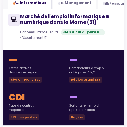
💻 Informatique
📊 Management
👥 Ressour
Marché de l'emploi informatique &
💻
numérique dans la Marne (51)
Données France Travail ·
Mis à jour aujourd'hui
· Département 51
—
—
Offres actives
Demandeurs d'emploi
dans votre région
catégories A,B,C
Région Grand Est
Région Grand Est
CDI
—
Type de contrat
Sortants en emploi
majoritaire
après formation
71% des postes
Région