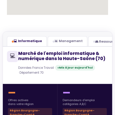
💻 Informatique
📊 Management
👥 Ressour
Marché de l'emploi informatique &
💻
numérique dans la Haute-Saône (70)
Données France Travail ·
Mis à jour aujourd'hui
· Département 70
—
—
Offres actives
Demandeurs d'emploi
dans votre région
catégories A,B,C
Région Bourgogne-
Région Bourgogne-
Franche-Comté
Franche-Comté