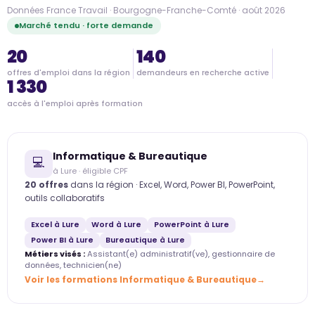
Données France Travail · Bourgogne-Franche-Comté · août 2026
Marché tendu · forte demande
20
140
offres d'emploi dans la région
demandeurs en recherche active
1 330
accès à l'emploi après formation
Informatique & Bureautique
💻
à Lure · éligible CPF
20 offres
dans la région · Excel, Word, Power BI, PowerPoint,
outils collaboratifs
Excel à Lure
Word à Lure
PowerPoint à Lure
Power BI à Lure
Bureautique à Lure
Métiers visés :
Assistant(e) administratif(ve), gestionnaire de
données, technicien(ne)
Voir les formations Informatique & Bureautique