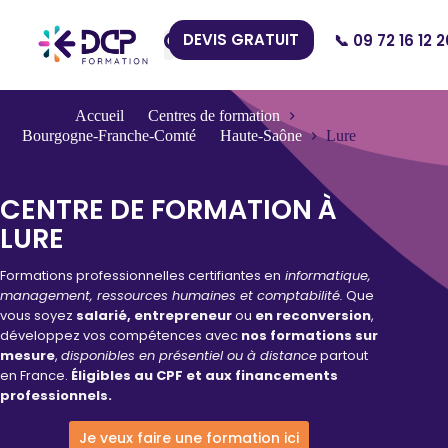
DEVIS GRATUIT
📞 09 72 16 12 2
Nos Centres
Accueil
Centres de formation
Bourgogne-Franche-Comté
Haute-Saône
Lure
CENTRE DE FORMATION À
LURE
Formations professionnelles certifiantes en
informatique,
management, ressources humaines et comptabilité.
Que
vous soyez
salarié, entrepreneur
ou
en reconversion
,
développez vos compétences avec
nos formations sur
mesure
,
disponibles en présentiel ou à distance
partout
en France.
Éligibles au CPF et aux financements
professionnels.
Je veux faire une formation ici