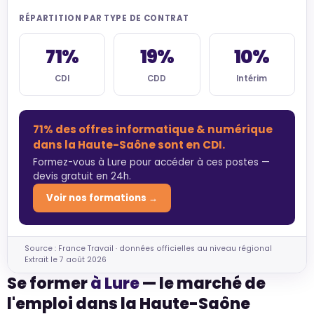
RÉPARTITION PAR TYPE DE CONTRAT
71%
19%
10%
CDI
CDD
Intérim
71% des offres informatique & numérique
dans la Haute-Saône sont en CDI.
Formez-vous à Lure pour accéder à ces postes —
devis gratuit en 24h.
Voir nos formations →
Source : France Travail · données officielles au niveau régional
Extrait le 7 août 2026
Se former
à Lure
— le marché de
l'emploi dans la Haute-Saône