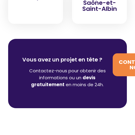
Saône-et-
Saint-Albin
Vous avez un projet en tête ?
CONT
N
Contactez-nous pour obtenir des
informations ou un
devis
gratuitement
en moins de 24h.