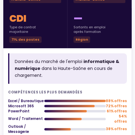
CDI
—
Type de contrat
Sortants en emploi
majoritaire
après formation
71% des postes
Région
Données du marché de l'emploi
informatique &
numérique
dans la Haute-Saône en cours de
chargement.
COMPÉTENCES LES PLUS DEMANDÉES
Excel / Bureautique
88% offres
Microsoft 365
72% offres
PowerPoint
61% offres
54%
Word / Traitement
offres
Outlook /
38% offres
Messagerie