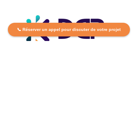
📞 Réserver un appel pour discuter de votre projet
DCP FORMATION, votre partenaire formation partout en
France. Apprenez aujourd’hui, réussissez demain avec
des formations personnalisées et accessibles.
Plan Du Site
Formations
FAQ
Nos centres
Contact
Mentions légales