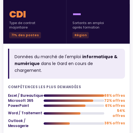
CDI
—
Type de contrat
Sortants en emploi
majoritaire
après formation
71% des postes
Région
Données du marché de l'emploi
informatique &
numérique
dans le Gard en cours de
chargement.
COMPÉTENCES LES PLUS DEMANDÉES
Excel / Bureautique
88% offres
Microsoft 365
72% offres
PowerPoint
61% offres
54%
Word / Traitement
offres
Outlook /
38% offres
Messagerie