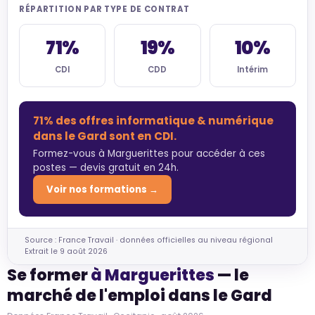
RÉPARTITION PAR TYPE DE CONTRAT
71%
19%
10%
CDI
CDD
Intérim
71% des offres informatique & numérique
dans le Gard sont en CDI.
Formez-vous à Marguerittes pour accéder à ces
postes — devis gratuit en 24h.
Voir nos formations →
Source : France Travail · données officielles au niveau régional
Extrait le 9 août 2026
Se former
à Marguerittes
— le
marché de l'emploi dans le Gard