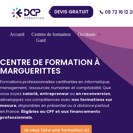
DEVIS GRATUIT
📞 09 72 16 12 2
Nos Centres
Accueil
Centres de formation
Occitanie
Gard
Marguerittes
CENTRE DE FORMATION À
MARGUERITTES
Formations professionnelles certifiantes en
informatique,
management, ressources humaines et comptabilité.
Que
vous soyez
salarié, entrepreneur
ou
en reconversion
,
développez vos compétences avec
nos formations sur
mesure
,
disponibles en présentiel ou à distance
partout
en France.
Éligibles au CPF et aux financements
professionnels.
Je veux faire une formation ici