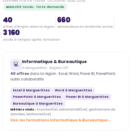
Données France Travail · Occitanie · août 2026
Marché tendu · forte demande
40
660
offres d'emploi dans la région
demandeurs en recherche active
3 160
accès à l'emploi après formation
Informatique & Bureautique
💻
à Marguerittes · éligible CPF
40 offres
dans la région · Excel, Word, Power BI, PowerPoint,
outils collaboratifs
Excel à Marguerittes
Word à Marguerittes
PowerPoint à Marguerittes
Power BI à Marguerittes
Bureautique à Marguerittes
Métiers visés :
Assistant(e) administratif(ve), gestionnaire de
données, technicien(ne)
Voir les formations Informatique & Bureautique