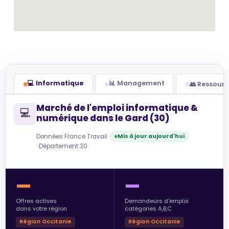
💻 Informatique
📊 Management
👥 Ressour
Marché de l'emploi informatique &
💻
numérique dans le Gard (30)
Données France Travail ·
Mis à jour aujourd'hui
· Département 30
—
—
Offres actives
Demandeurs d'emploi
dans votre région
catégories A,B,C
Région Occitanie
Région Occitanie