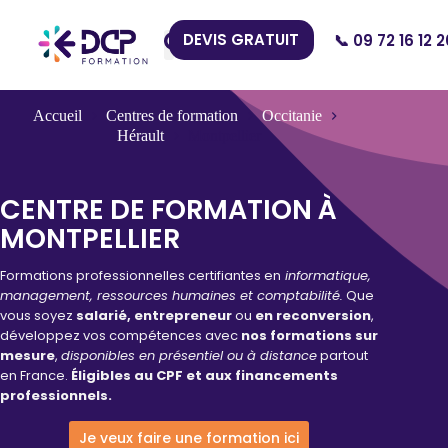
DEVIS GRATUIT
📞 09 72 16 12 2
Nos Centres
Accueil
Centres de formation
Occitanie
Hérault
Montpellier
CENTRE DE FORMATION À
MONTPELLIER
Formations professionnelles certifiantes en
informatique,
management, ressources humaines et comptabilité.
Que
vous soyez
salarié, entrepreneur
ou
en reconversion
,
développez vos compétences avec
nos formations sur
mesure
,
disponibles en présentiel ou à distance
partout
en France.
Éligibles au CPF et aux financements
professionnels.
Je veux faire une formation ici