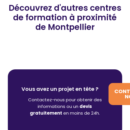
Découvrez d'autres centres
de formation
à proximité
de Montpellier
Vous avez un projet en tête ?
CONT
N
Contactez-nous pour obtenir des
informations ou un
devis
gratuitement
en moins de 24h.