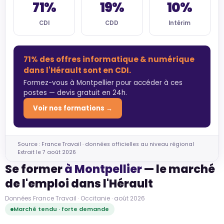
71%
19%
10%
CDI
CDD
Intérim
71% des offres informatique & numérique
dans l'Hérault sont en CDI.
Formez-vous à Montpellier pour accéder à ces
postes — devis gratuit en 24h.
Voir nos formations →
Source : France Travail · données officielles au niveau régional
Extrait le 7 août 2026
Se former
à Montpellier
— le marché
de l'emploi dans l'Hérault
Données France Travail · Occitanie · août 2026
Marché tendu · forte demande