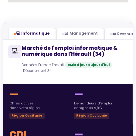
💻 Informatique
📊 Management
👥 Ressour
Marché de l'emploi informatique &
💻
numérique dans l'Hérault (34)
Données France Travail ·
Mis à jour aujourd'hui
· Département 34
—
—
Offres actives
Demandeurs d'emploi
dans votre région
catégories A,B,C
Région Occitanie
Région Occitanie
CDI
—