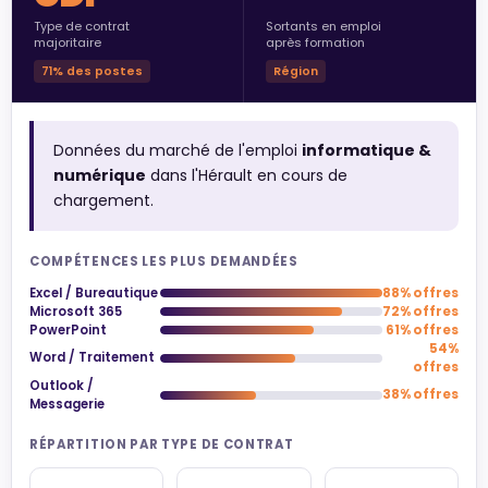
Type de contrat
Sortants en emploi
majoritaire
après formation
71% des postes
Région
Données du marché de l'emploi
informatique &
numérique
dans l'Hérault en cours de
chargement.
COMPÉTENCES LES PLUS DEMANDÉES
Excel / Bureautique
88% offres
Microsoft 365
72% offres
PowerPoint
61% offres
54%
Word / Traitement
offres
Outlook /
38% offres
Messagerie
RÉPARTITION PAR TYPE DE CONTRAT