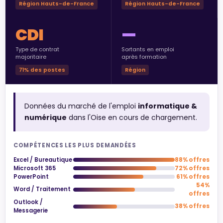
Région Hauts-de-France
Région Hauts-de-France
CDI
—
Type de contrat
Sortants en emploi
majoritaire
après formation
71% des postes
Région
Données du marché de l'emploi
informatique &
numérique
dans l'Oise en cours de chargement.
COMPÉTENCES LES PLUS DEMANDÉES
Excel / Bureautique
88% offres
Microsoft 365
72% offres
PowerPoint
61% offres
54%
Word / Traitement
offres
Outlook /
38% offres
Messagerie