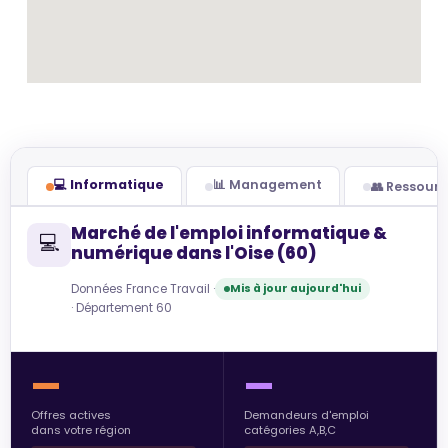
💻 Informatique
📊 Management
👥 Ressour
Marché de l'emploi informatique &
💻
numérique dans l'Oise (60)
Données France Travail ·
Mis à jour aujourd'hui
· Département 60
—
—
Offres actives
Demandeurs d'emploi
dans votre région
catégories A,B,C