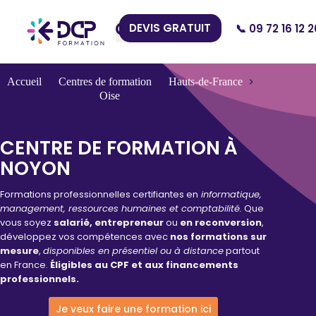
DEVIS GRATUIT
📞 09 72 16 12 2
Nos Centres
Accueil
Centres de formation
Hauts-de-France
Oise
Noyon
CENTRE DE FORMATION À
NOYON
Formations professionnelles certifiantes en
informatique,
management, ressources humaines et comptabilité.
Que
vous soyez
salarié, entrepreneur
ou
en reconversion
,
développez vos compétences avec
nos formations sur
mesure
,
disponibles en présentiel ou à distance
partout
en France.
Éligibles au CPF et aux financements
professionnels.
Je veux faire une formation ici