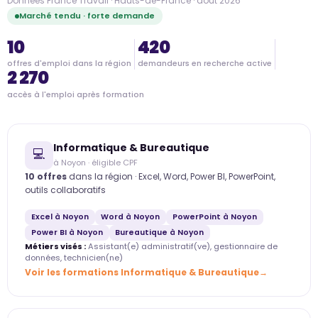
Données France Travail · Hauts-de-France · août 2026
Marché tendu · forte demande
10
420
offres d'emploi dans la région
demandeurs en recherche active
2 270
accès à l'emploi après formation
Informatique & Bureautique
💻
à Noyon · éligible CPF
10 offres
dans la région · Excel, Word, Power BI, PowerPoint,
outils collaboratifs
Excel à Noyon
Word à Noyon
PowerPoint à Noyon
Power BI à Noyon
Bureautique à Noyon
Métiers visés :
Assistant(e) administratif(ve), gestionnaire de
données, technicien(ne)
Voir les formations Informatique & Bureautique