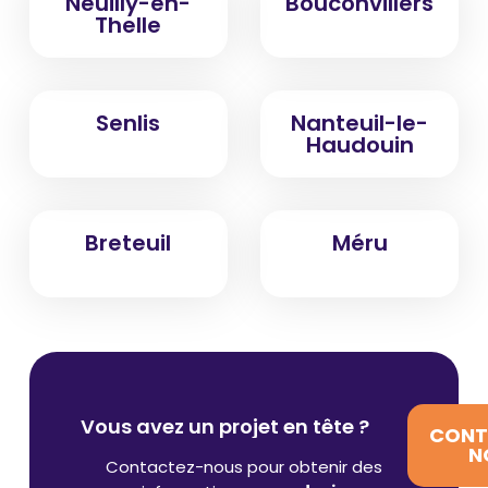
Neuilly-en-
Bouconvillers
Thelle
Senlis
Nanteuil-le-
Haudouin
Breteuil
Méru
Vous avez un projet en tête ?
CONT
N
Contactez-nous pour obtenir des