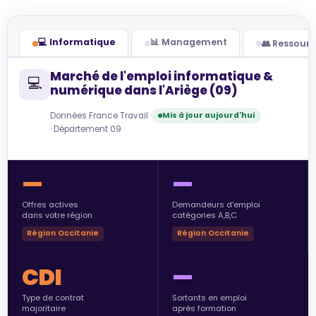
💻 Informatique
📊 Management
👥 Ressour
Marché de l'emploi informatique &
💻
numérique dans l'Ariège (09)
Données France Travail ·
Mis à jour aujourd'hui
· Département 09
—
—
Offres actives
Demandeurs d'emploi
dans votre région
catégories A,B,C
Région Occitanie
Région Occitanie
CDI
—
Type de contrat
Sortants en emploi
majoritaire
après formation