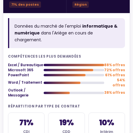
71% des postes
Région
Données du marché de l'emploi
informatique &
numérique
dans l'Ariège en cours de
chargement.
COMPÉTENCES LES PLUS DEMANDÉES
Excel / Bureautique
88% offres
Microsoft 365
72% offres
PowerPoint
61% offres
54%
Word / Traitement
offres
Outlook /
38% offres
Messagerie
RÉPARTITION PAR TYPE DE CONTRAT
71%
19%
10%
CDI
CDD
Intérim