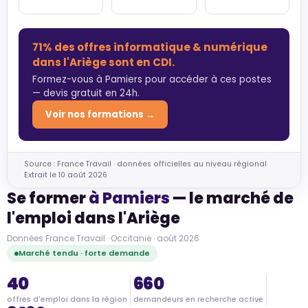
71% des offres informatique & numérique
dans l'Ariège sont en CDI.
Formez-vous à Pamiers pour accéder à ces postes
— devis gratuit en 24h.
Voir nos formations →
Source : France Travail · données officielles au niveau régional
Extrait le 10 août 2026
Se former
à Pamiers
— le marché de
l'emploi dans l'Ariège
Données France Travail · Occitanie · août 2026
Marché tendu · forte demande
40
660
offres d'emploi dans la région
demandeurs en recherche active