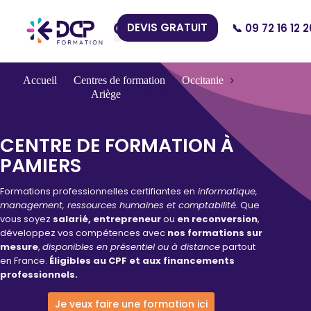
DEVIS GRATUIT
📞 09 72 16 12 2
Nos Centres
Accueil
Centres de formation
Occitanie
Ariège
Pamiers
CENTRE DE FORMATION À
PAMIERS
Formations professionnelles certifiantes en
informatique,
management, ressources humaines et comptabilité.
Que
vous soyez
salarié, entrepreneur
ou
en reconversion
,
développez vos compétences avec
nos formations sur
mesure
,
disponibles en présentiel ou à distance
partout
en France.
Éligibles au CPF et aux financements
professionnels.
Je veux faire une formation ici