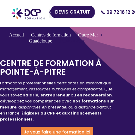
DEVIS GRATUIT
📞 09 72 16 12 2
Nos Centres
Accueil
Centres de formation
Outre Mer
Guadeloupe
Pointe-à-Pitre
CENTRE DE FORMATION À
POINTE-À-PITRE
Formations professionnelles certifiantes en
informatique,
management, ressources humaines et comptabilité.
Que
vous soyez
salarié, entrepreneur
ou
en reconversion
,
développez vos compétences avec
nos formations sur
mesure
,
disponibles en présentiel ou à distance
partout
en France.
Éligibles au CPF et aux financements
professionnels.
Je veux faire une formation ici