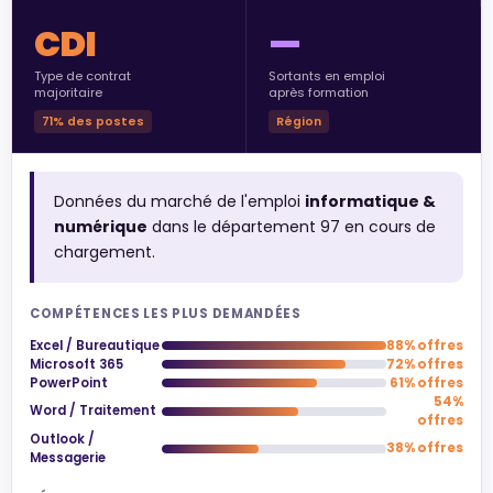
CDI
—
Type de contrat
Sortants en emploi
majoritaire
après formation
71% des postes
Région
Données du marché de l'emploi
informatique &
numérique
dans le département 97 en cours de
chargement.
COMPÉTENCES LES PLUS DEMANDÉES
Excel / Bureautique
88% offres
Microsoft 365
72% offres
PowerPoint
61% offres
54%
Word / Traitement
offres
Outlook /
38% offres
Messagerie