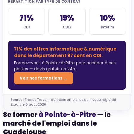
RÉPARTITION PAR TYPE DE CONTRAT
71%
19%
10%
CDI
CDD
Intérim
71% des offres informatique & numérique
dans le département 97 sont en CDI.
Formez-vous à Pointe-à-Pitre pour accéder à ces
postes — devis gratuit en 24h.
Voir nos formations →
Source : France Travail · données officielles au niveau régional
Extrait le 8 août 2026
Se former
à Pointe-à-Pitre
— le
marché de l'emploi dans le
Guadeloupe