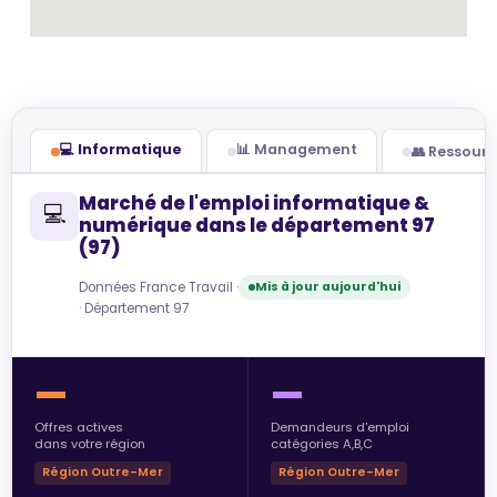
💻 Informatique
📊 Management
👥 Ressour
Marché de l'emploi informatique &
💻
numérique dans le département 97
(97)
Données France Travail ·
Mis à jour aujourd'hui
· Département 97
—
—
Offres actives
Demandeurs d'emploi
dans votre région
catégories A,B,C
Région Outre-Mer
Région Outre-Mer