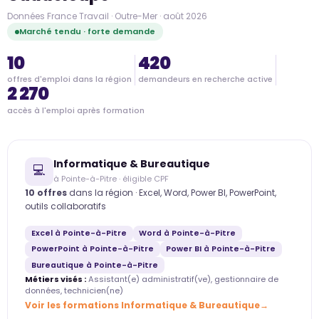
Données France Travail · Outre-Mer · août 2026
Marché tendu · forte demande
10
420
offres d'emploi dans la région
demandeurs en recherche active
2 270
accès à l'emploi après formation
Informatique & Bureautique
💻
à Pointe-à-Pitre · éligible CPF
10 offres
dans la région · Excel, Word, Power BI, PowerPoint,
outils collaboratifs
Excel à Pointe-à-Pitre
Word à Pointe-à-Pitre
PowerPoint à Pointe-à-Pitre
Power BI à Pointe-à-Pitre
Bureautique à Pointe-à-Pitre
Métiers visés :
Assistant(e) administratif(ve), gestionnaire de
données, technicien(ne)
Voir les formations Informatique & Bureautique