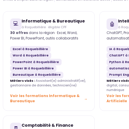
Informatique & Bureautique
Intel
💻
🤖
à Roquebillière · éligible CPF
à Roqu
30 offres
dans la région · Excel, Word,
ChatGPT, Pro
Power BI, PowerPoint, outils collaboratifs
automatisat
Excel à Roquebillière
IA à Roqueb
Word à Roquebillière
ChatGPT à 
PowerPoint à Roquebillière
Python à Ro
Power BI à Roquebillière
automatisa
Bureautique à Roquebillière
Prompt Engi
Métiers visés :
Assistant(e) administratif(ve),
Métiers visés
gestionnaire de données, technicien(ne)
digital, cons
numérique
Voir les formations Informatique &
Voir les fo
Bureautique
Artificielle
Comptabilité & Finance
🧾