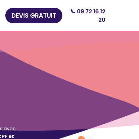
📞 09 72 16 12
DEVIS GRATUIT
20
s avec
CPF et