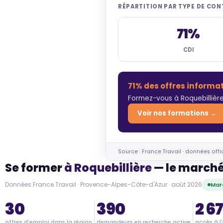
RÉPARTITION PAR TYPE DE CO
71%
CDI
71% des offres informa
Formez-vous à Roquebillière
Voir nos formations →
Source : France Travail · données offi
Se former
à Roquebillière
— le marché
Données France Travail · Provence-Alpes-Côte-d'Azur · août 2026
Mar
30
390
2 6
offres d'emploi dans la région
demandeurs en recherche active
accès à l