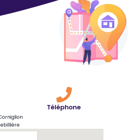
Téléphone
Corniglion
billière