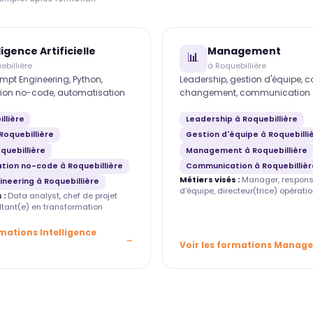
ligence Artificielle
Management
📊
ebillière
à Roquebillière
mpt Engineering, Python,
Leadership, gestion d'équipe, 
ion no-code, automatisation
changement, communication
illière
Leadership à Roquebillière
Roquebillière
Gestion d'équipe à Roquebilli
quebillière
Management à Roquebillière
tion no-code à Roquebillière
Communication à Roquebillièr
Métiers visés :
Manager, respons
neering à Roquebillière
d'équipe, directeur(trice) opératio
 :
Data analyst, chef de projet
ultant(e) en transformation
rmations Intelligence
Voir les formations Manag