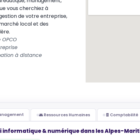
bureautique, management,
Que vous cherchiez à
 gestion de votre entreprise,
 marché local et des
ère.
le OPCO
reprise
ation à distance
Management
👥 Ressources Humaines
🧾 Comptabilité
i informatique & numérique dans les Alpes-Marit