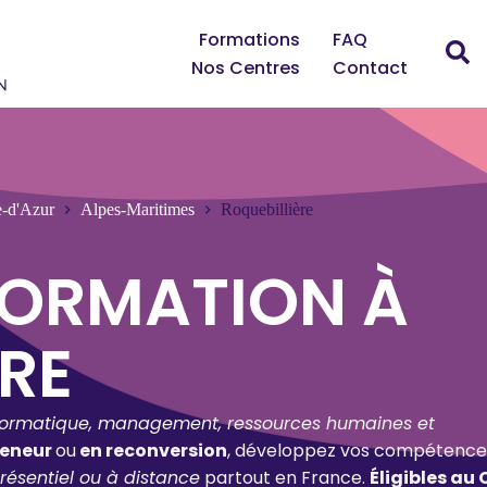
Formations
FAQ
Nos Centres
Contact
e-d'Azur
Alpes-Maritimes
Roquebillière
FORMATION À
ÈRE
formatique, management, ressources humaines et
reneur
ou
en reconversion
, développez vos compétence
résentiel ou à distance
partout en France.
Éligibles au 