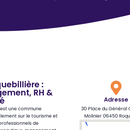
ebillière :
gement, RH &
té
Adresse
ie, est une commune
30 Place du Général 
lement sur le tourisme et
Molinier 06450 Roque
rofessionnels de