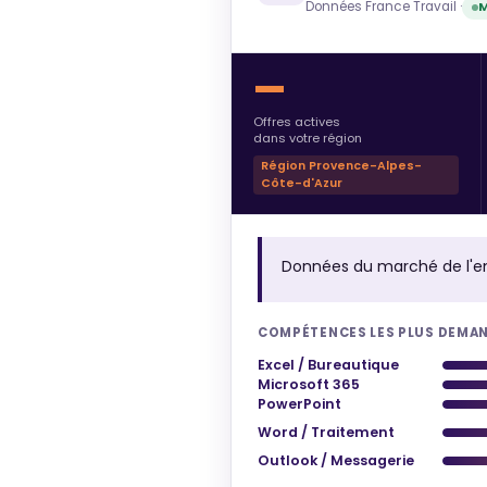
Données France Travail ·
M
—
Offres actives
dans votre région
Région Provence-Alpes-
Côte-d'Azur
Données du marché de l'e
COMPÉTENCES LES PLUS DEMA
Excel / Bureautique
Microsoft 365
PowerPoint
Word / Traitement
Outlook / Messagerie