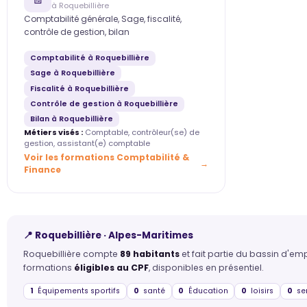
à Roquebillière
Comptabilité générale, Sage, fiscalité,
contrôle de gestion, bilan
Comptabilité à Roquebillière
Sage à Roquebillière
Fiscalité à Roquebillière
Contrôle de gestion à Roquebillière
Bilan à Roquebillière
Métiers visés :
Comptable, contrôleur(se) de
gestion, assistant(e) comptable
Voir les formations Comptabilité &
Finance
📍 Roquebillière · Alpes-Maritimes
Roquebillière compte
89 habitants
et fait partie du bassin d'em
formations
éligibles au CPF
, disponibles en présentiel.
1
Équipements sportifs
0
santé
0
Éducation
0
loisirs
0
ser