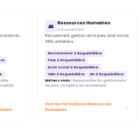
Ressources Humaines
👥
à Roquebillière
conduite du
Recrutement, gestion de la paie, droit social,
SIRH, entretiens
Recrutement à Roquebillière
ère
Paie à Roquebillière
Droit social à Roquebillière
e
SIRH à Roquebillière
RH à Roquebillière
able
Métiers visés :
Responsable RH, gestionnaire
nnel(le)
de paie, chargé(e) de recrutement
Voir les formations Ressources
ement
Humaines