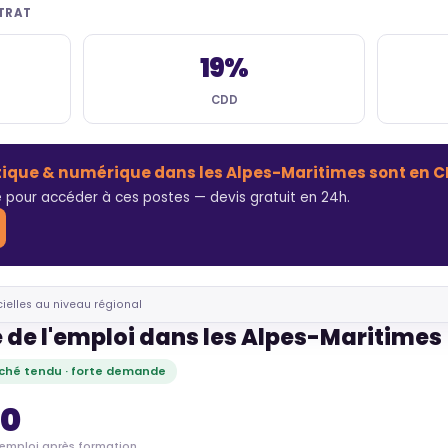
NTRAT
19%
CDD
tique & numérique dans les Alpes-Maritimes sont en CD
 pour accéder à ces postes — devis gratuit en 24h.
cielles au niveau régional
 de l'emploi dans les Alpes-Maritimes
ché tendu · forte demande
70
'emploi après formation