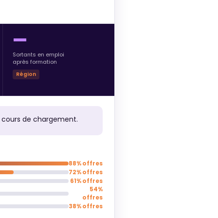
—
Sortants en emploi
après formation
Région
n cours de chargement.
88% offres
72% offres
61% offres
54%
offres
38% offres