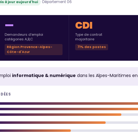
· Département 06
is à jour aujourd'hui
—
CDI
Demandeurs d'emploi
Type de contrat
catégories A,B,C
majoritaire
Région Provence-Alpes-
71% des postes
Côte-d'Azur
mploi
informatique & numérique
dans les Alpes-Maritimes e
NDÉES