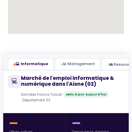
💻 Informatique
📊 Management
👥 Ressour
Marché de l'emploi informatique &
💻
numérique dans l'Aisne (02)
Données France Travail ·
Mis à jour aujourd'hui
· Département 02
—
—
Offres actives
Demandeurs d'emploi