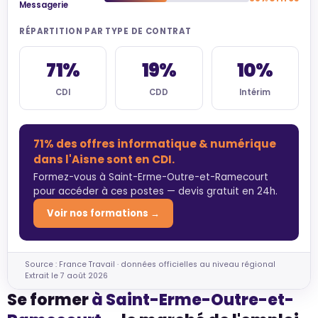
Messagerie
RÉPARTITION PAR TYPE DE CONTRAT
71%
19%
10%
CDI
CDD
Intérim
71% des offres informatique & numérique
dans l'Aisne sont en CDI.
Formez-vous à Saint-Erme-Outre-et-Ramecourt
pour accéder à ces postes — devis gratuit en 24h.
Voir nos formations →
Source : France Travail · données officielles au niveau régional
Extrait le 7 août 2026
Se former
à Saint-Erme-Outre-et-