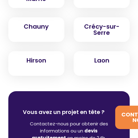
Chauny
Crécy-sur-
Serre
Hirson
Laon
Vous avez un projet en tête ?
CONT
N
Contactez-nous pour obtenir des
informations ou un
devis
gratuitement
en moins de 24h.