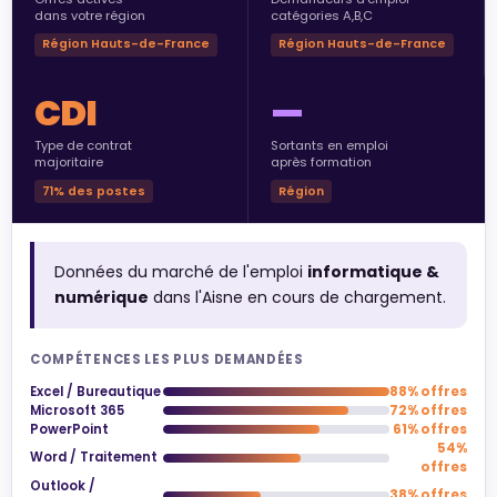
dans votre région
catégories A,B,C
Région Hauts-de-France
Région Hauts-de-France
CDI
—
Type de contrat
Sortants en emploi
majoritaire
après formation
71% des postes
Région
Données du marché de l'emploi
informatique &
numérique
dans l'Aisne en cours de chargement.
COMPÉTENCES LES PLUS DEMANDÉES
Excel / Bureautique
88% offres
Microsoft 365
72% offres
PowerPoint
61% offres
54%
Word / Traitement
offres
Outlook /
38% offres