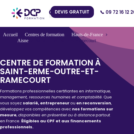
DEVIS GRATUIT
📞 09 72 16 12 2
Nos Centres
Accueil
Centres de formation
Hauts-de-France
Aisne
Saint-Erme-Outre-et-Ramecourt
CENTRE DE FORMATION À
SAINT-ERME-OUTRE-ET-
RAMECOURT
Formations professionnelles certifiantes en
informatique,
management, ressources humaines et comptabilité.
Que
vous soyez
salarié, entrepreneur
ou
en reconversion
,
développez vos compétences avec
nos formations sur
mesure
,
disponibles en présentiel ou à distance
partout
en France.
Éligibles au CPF et aux financements
professionnels.