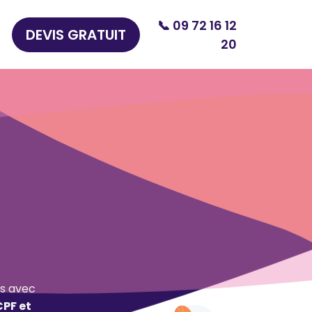
📞 09 72 16 12
DEVIS GRATUIT
20
s avec
CPF et