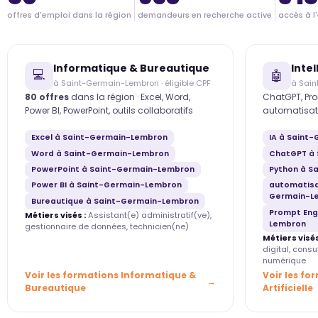
offres d'emploi dans la région
demandeurs en recherche active
accès à l
Informatique & Bureautique
Intel
💻
🤖
à Saint-Germain-Lembron · éligible CPF
à Sai
80 offres
dans la région · Excel, Word,
ChatGPT, Pro
Power BI, PowerPoint, outils collaboratifs
automatisat
Excel à Saint-Germain-Lembron
IA à Saint
Word à Saint-Germain-Lembron
ChatGPT à
PowerPoint à Saint-Germain-Lembron
Python à S
Power BI à Saint-Germain-Lembron
automatisa
Germain-L
Bureautique à Saint-Germain-Lembron
Prompt Eng
Métiers visés :
Assistant(e) administratif(ve),
Lembron
gestionnaire de données, technicien(ne)
Métiers visés
digital, cons
numérique
Voir les formations Informatique &
Voir les fo
Bureautique
Artificielle