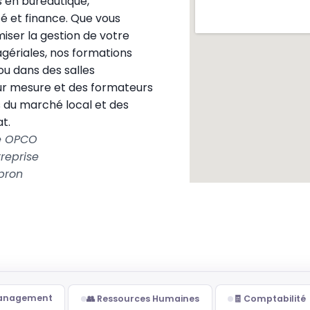
en bureautique,
 et finance. Que vous
miser la gestion de votre
ériales, nos formations
ou dans des salles
ur mesure et des formateurs
 du marché local et des
t.
le OPCO
reprise
bron
Management
👥 Ressources Humaines
🧾 Comptabilité