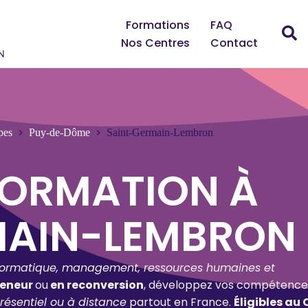
Formations
FAQ
Nos Centres
Contact
pes
Puy-de-Dôme
Saint-Germain-Lembron
FORMATION À
MAIN-LEMBRON
formatique, management, ressources humaines et
reneur
ou
en reconversion
, développez vos compétence
résentiel ou à distance
partout en France.
Éligibles au 