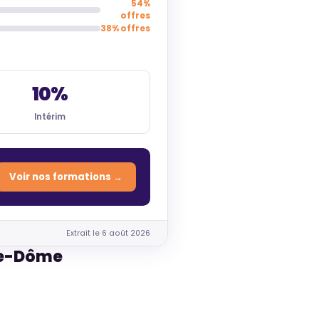
54%
offres
38% offres
10%
Intérim
Voir nos formations →
Extrait le 6 août 2026
-de-Dôme