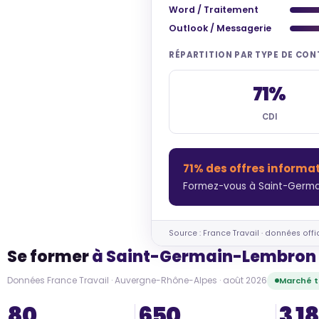
Word / Traitement
Outlook / Messagerie
RÉPARTITION PAR TYPE DE CO
71%
CDI
71% des offres informa
Formez-vous à Saint-Germai
Source : France Travail · données offi
Se former
à Saint-Germain-Lembron
Données France Travail · Auvergne-Rhône-Alpes · août 2026
Marché t
80
650
3 1