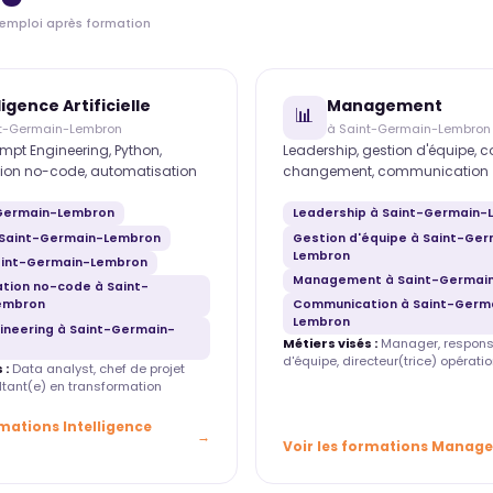
'emploi après formation
ligence Artificielle
Management
📊
nt-Germain-Lembron
à Saint-Germain-Lembron
mpt Engineering, Python,
Leadership, gestion d'équipe, 
ion no-code, automatisation
changement, communication
-Germain-Lembron
Leadership à Saint-Germain-
 Saint-Germain-Lembron
Gestion d'équipe à Saint-Ger
Lembron
aint-Germain-Lembron
Management à Saint-Germai
tion no-code à Saint-
embron
Communication à Saint-Germ
Lembron
ineering à Saint-Germain-
Métiers visés :
Manager, respons
d'équipe, directeur(trice) opératio
 :
Data analyst, chef de projet
ultant(e) en transformation
rmations Intelligence
Voir les formations Manag