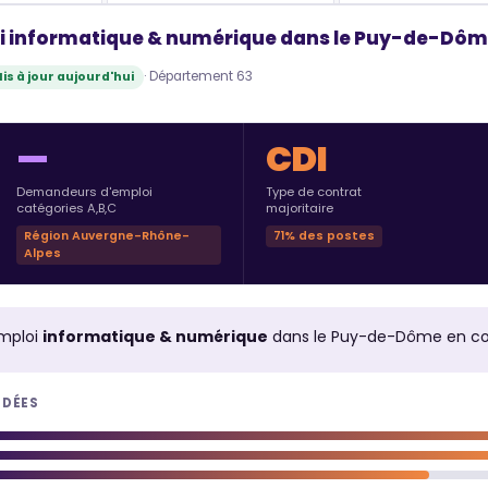
i informatique & numérique dans le Puy-de-Dôm
· Département 63
is à jour aujourd'hui
—
CDI
Demandeurs d'emploi
Type de contrat
catégories A,B,C
majoritaire
Région Auvergne-Rhône-
71% des postes
Alpes
mploi
informatique & numérique
dans le Puy-de-Dôme en co
NDÉES