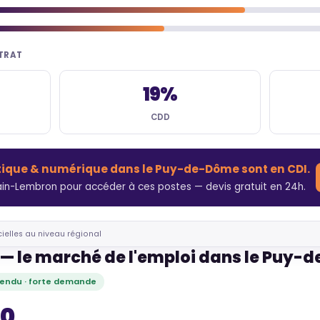
NTRAT
19%
CDD
tique & numérique dans le Puy-de-Dôme sont en CDI.
n-Lembron pour accéder à ces postes — devis gratuit en 24h.
cielles au niveau régional
— le marché de l'emploi dans le Puy
endu · forte demande
80