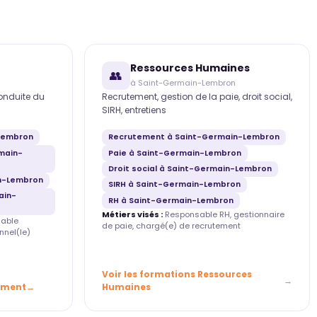
Ressources Humaines
👥
à Saint-Germain-Lembron
conduite du
Recrutement, gestion de la paie, droit social,
SIRH, entretiens
Lembron
Recrutement à Saint-Germain-Lembron
main-
Paie à Saint-Germain-Lembron
Droit social à Saint-Germain-Lembron
n-Lembron
SIRH à Saint-Germain-Lembron
ain-
RH à Saint-Germain-Lembron
Métiers visés :
Responsable RH, gestionnaire
able
de paie, chargé(e) de recrutement
nnel(le)
Voir les formations Ressources
ement
Humaines