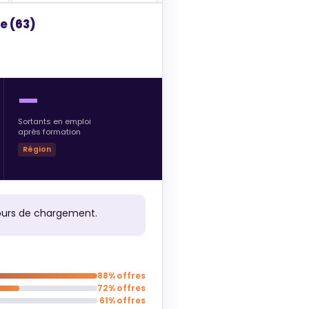
e (63)
—
Sortants en emploi
après formation
Région
urs de chargement.
88% offres
72% offres
61% offres