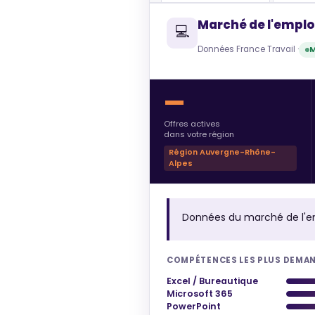
Marché de l'emplo
💻
Données France Travail ·
M
—
Offres actives
dans votre région
Région Auvergne-Rhône-
Alpes
Données du marché de l'e
COMPÉTENCES LES PLUS DEMA
Excel / Bureautique
Microsoft 365
PowerPoint