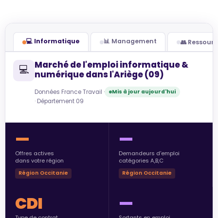
💻 Informatique
📊 Management
👥 Ressour
Marché de l'emploi informatique &
💻
numérique dans l'Ariège (09)
Données France Travail ·
Mis à jour aujourd'hui
· Département 09
—
—
Offres actives
Demandeurs d'emploi
dans votre région
catégories A,B,C
Région Occitanie
Région Occitanie
CDI
—
Type de contrat
Sortants en emploi