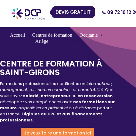
DEVIS GRATUIT
📞 09 72 16 12 2
Nos Centres
Accueil
Centres de formation
Occitanie
Ariège
Saint-Girons
CENTRE DE FORMATION À
SAINT-GIRONS
Formations professionnelles certifiantes en
informatique,
management, ressources humaines et comptabilité.
Que
vous soyez
salarié, entrepreneur
ou
en reconversion
,
développez vos compétences avec
nos formations sur
mesure
,
disponibles en présentiel ou à distance
partout
en France.
Éligibles au CPF et aux financements
professionnels.
Je veux faire une formation ici