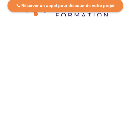
📞 Réserver un appel pour discuter de votre projet
DCP FORMATION, votre partenaire formation partout en
France. Apprenez aujourd’hui, réussissez demain avec
des formations personnalisées et accessibles.
Plan Du Site
Formations
FAQ
Nos centres
Contact
Mentions légales
Politique de confidentialité
Politique de cookies