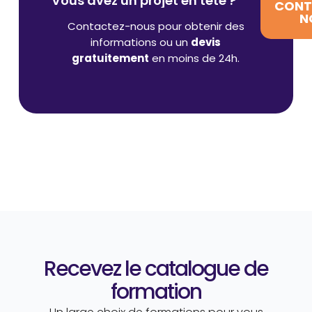
Vous avez un projet en tête ?
CONT
N
Contactez-nous pour obtenir des
informations ou un
devis
gratuitement
en moins de 24h.
Recevez le catalogue de
formation