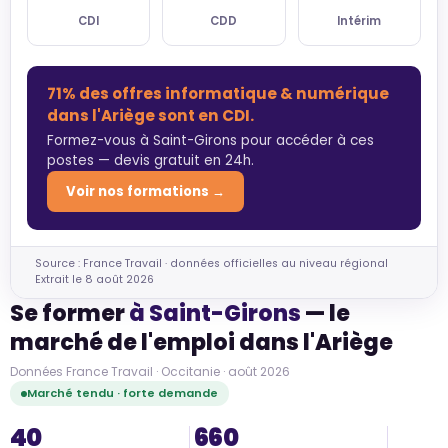
CDI
CDD
Intérim
71% des offres informatique & numérique
dans l'Ariège sont en CDI.
Formez-vous à Saint-Girons pour accéder à ces
postes — devis gratuit en 24h.
Voir nos formations →
Source : France Travail · données officielles au niveau régional
Extrait le 8 août 2026
Se former
à Saint-Girons
— le
marché de l'emploi dans l'Ariège
Données France Travail · Occitanie · août 2026
Marché tendu · forte demande
40
660