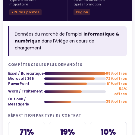
majoritaire
après formation
71% des postes
Région
Données du marché de l'emploi
informatique &
numérique
dans l'Ariège en cours de
chargement.
COMPÉTENCES LES PLUS DEMANDÉES
Excel / Bureautique
88% offres
Microsoft 365
72% offres
PowerPoint
61% offres
54%
Word / Traitement
offres
Outlook /
38% offres
Messagerie
RÉPARTITION PAR TYPE DE CONTRAT
71%
19%
10%