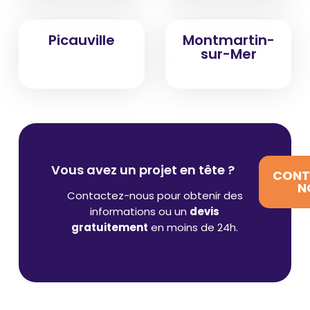
Picauville
Montmartin-
sur-Mer
Vous avez un projet en tête ?
CONT
N
Contactez-nous pour obtenir des
informations ou un
devis
gratuitement
en moins de 24h.