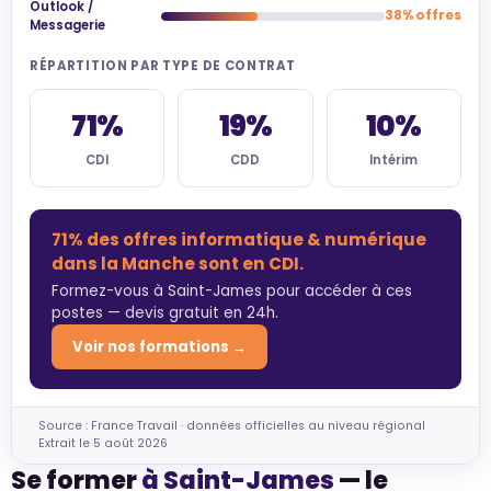
Outlook /
38% offres
Messagerie
RÉPARTITION PAR TYPE DE CONTRAT
71%
19%
10%
CDI
CDD
Intérim
71% des offres informatique & numérique
dans la Manche sont en CDI.
Formez-vous à Saint-James pour accéder à ces
postes — devis gratuit en 24h.
Voir nos formations →
Source : France Travail · données officielles au niveau régional
Extrait le 5 août 2026
Se former
à Saint-James
— le