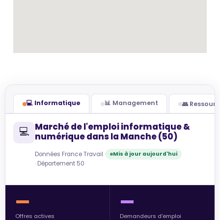
💻 Informatique
📊 Management
👥 Ressour
Marché de l'emploi informatique &
💻
numérique dans la Manche (50)
Données France Travail ·
Mis à jour aujourd'hui
· Département 50
—
—
Offres actives
Demandeurs d'emploi