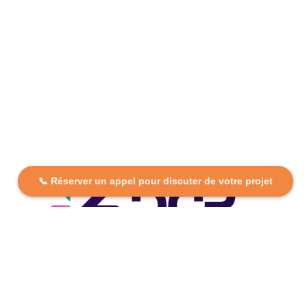
📞 Réserver un appel pour discuter de votre projet
DCP FORMATION, votre partenaire formation partout en
France. Apprenez aujourd’hui, réussissez demain avec
des formations personnalisées et accessibles.