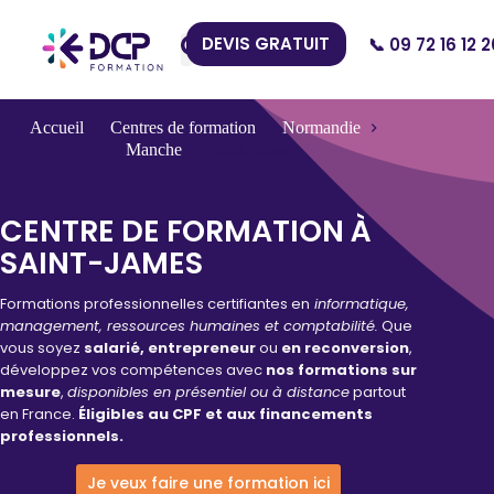
DEVIS GRATUIT
📞 09 72 16 12 2
Nos Centres
Accueil
Centres de formation
Normandie
Manche
Saint-James
CENTRE DE FORMATION À
SAINT-JAMES
Formations professionnelles certifiantes en
informatique,
management, ressources humaines et comptabilité.
Que
vous soyez
salarié, entrepreneur
ou
en reconversion
,
développez vos compétences avec
nos formations sur
mesure
,
disponibles en présentiel ou à distance
partout
en France.
Éligibles au CPF et aux financements
professionnels.
Je veux faire une formation ici