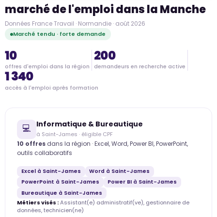
marché de l'emploi dans la Manche
Données France Travail · Normandie · août 2026
Marché tendu · forte demande
10
200
offres d'emploi dans la région
demandeurs en recherche active
1 340
accès à l'emploi après formation
Informatique & Bureautique
💻
à Saint-James · éligible CPF
10 offres
dans la région · Excel, Word, Power BI, PowerPoint,
outils collaboratifs
Excel à Saint-James
Word à Saint-James
PowerPoint à Saint-James
Power BI à Saint-James
Bureautique à Saint-James
Métiers visés :
Assistant(e) administratif(ve), gestionnaire de
données, technicien(ne)