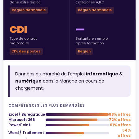
dans votre région
catégories A,B,C
Région Normandie
Région Normandie
CDI
—
Type de contrat
Sortants en emploi
majoritaire
après formation
71% des postes
Région
Données du marché de l'emploi
informatique &
numérique
dans la Manche en cours de
chargement.
COMPÉTENCES LES PLUS DEMANDÉES
Excel / Bureautique
88% offres
Microsoft 365
72% offres
PowerPoint
61% offres
54%
Word / Traitement
offres