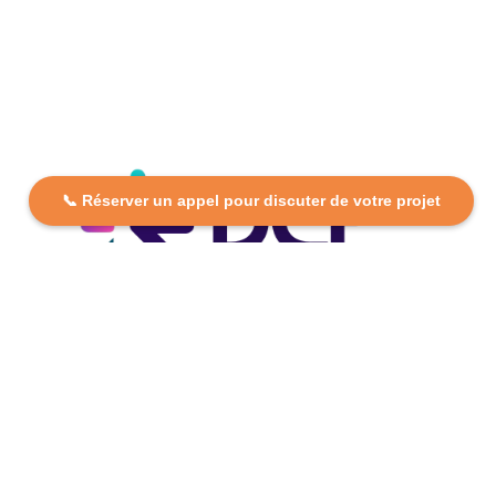
📞 Réserver un appel pour discuter de votre projet
DCP FORMATION, votre partenaire formation partout en
France. Apprenez aujourd’hui, réussissez demain avec
des formations personnalisées et accessibles.
Plan Du Site
Formations