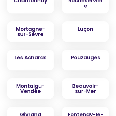
Chantonnay
Rocheservièr
e
Mortagne-
Luçon
sur-Sèvre
Les Achards
Pouzauges
Montaigu-
Beauvoir-
Vendée
sur-Mer
Givrand
Fontenay-le-