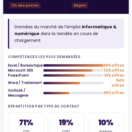
71% des postes
Région
Données du marché de l'emploi
informatique &
numérique
dans la Vendée en cours de
chargement.
COMPÉTENCES LES PLUS DEMANDÉES
Excel / Bureautique
88% offres
Microsoft 365
72% offres
PowerPoint
61% offres
54%
Word / Traitement
offres
Outlook /
38% offres
Messagerie
RÉPARTITION PAR TYPE DE CONTRAT
71%
19%
10%
CDI
CDD
Intérim