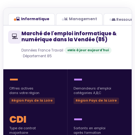
💻 Informatique
📊 Management
👥 Ressour
Marché de l'emploi informatique &
💻
numérique dans la Vendée (85)
Données France Travail ·
Mis à jour aujourd'hui
· Département 85
—
—
Offres actives
Demandeurs d'emploi
dans votre région
catégories A,B,C
Région Pays de la Loire
Région Pays de la Loire
CDI
—
Type de contrat
Sortants en emploi
majoritaire
après formation