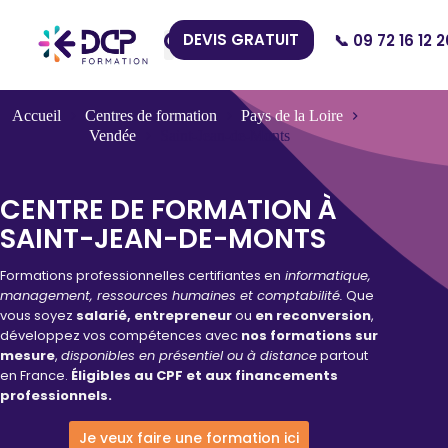
DEVIS GRATUIT
📞 09 72 16 12 2
Nos Centres
Accueil
Centres de formation
Pays de la Loire
Vendée
Saint-Jean-de-Monts
CENTRE DE FORMATION À
SAINT-JEAN-DE-MONTS
Formations professionnelles certifiantes en
informatique,
management, ressources humaines et comptabilité.
Que
vous soyez
salarié, entrepreneur
ou
en reconversion
,
développez vos compétences avec
nos formations sur
mesure
,
disponibles en présentiel ou à distance
partout
en France.
Éligibles au CPF et aux financements
professionnels.
Je veux faire une formation ici