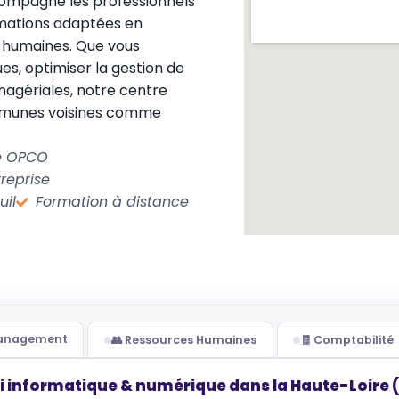
mpagne les professionnels
rmations adaptées en
s humaines. Que vous
s, optimiser la gestion de
nagériales, notre centre
mmunes voisines comme
le OPCO
reprise
uil
Formation à distance
Management
👥 Ressources Humaines
🧾 Comptabilité
i informatique & numérique dans la Haute-Loire 