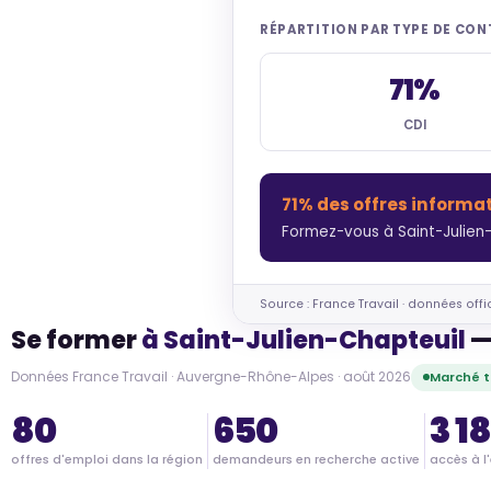
RÉPARTITION PAR TYPE DE CO
71%
CDI
71% des offres informa
Formez-vous à Saint-Julien-
Source : France Travail · données offi
Se former
à Saint-Julien-Chapteuil
—
Données France Travail · Auvergne-Rhône-Alpes · août 2026
Marché t
80
650
3 1
offres d'emploi dans la région
demandeurs en recherche active
accès à l