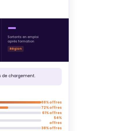
—
Sortants en emploi
après formation
Région
rs de chargement.
88% offres
72% offres
61% offres
54%
offres
38% offres