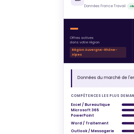
Données France Travail ·
M
—
Offres actives
dans votre région
Région Auvergne-Rhône-
Alpes
Données du marché de l'e
COMPÉTENCES LES PLUS DEMA
Excel / Bureautique
Microsoft 365
PowerPoint
Word / Traitement
Outlook / Messagerie