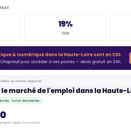
NTRAT
19%
CDD
tique & numérique dans la Haute-Loire sont en CDI.
Chapteuil pour accéder à ces postes — devis gratuit en 24h.
cielles au niveau régional
 le marché de l'emploi dans la Haute-L
endu · forte demande
80
'emploi après formation