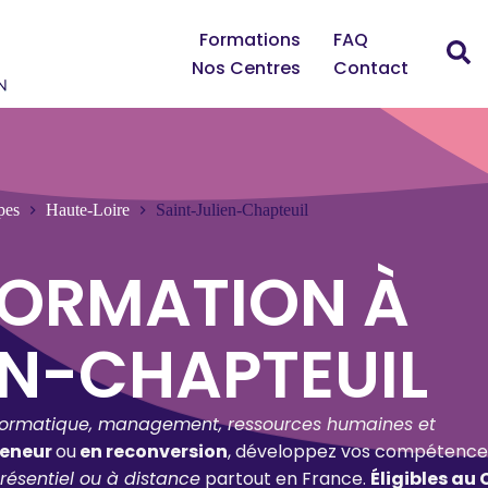
Formations
FAQ
Nos Centres
Contact
pes
Haute-Loire
Saint-Julien-Chapteuil
FORMATION À
EN-CHAPTEUIL
formatique, management, ressources humaines et
reneur
ou
en reconversion
, développez vos compétence
résentiel ou à distance
partout en France.
Éligibles au 