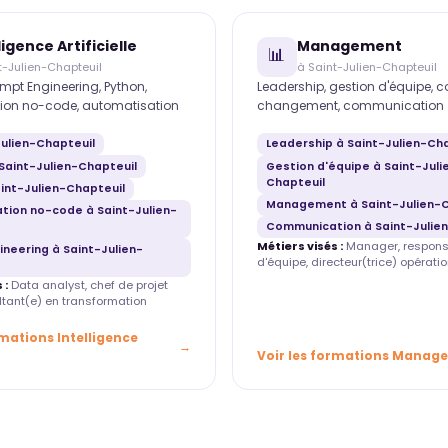
ligence Artificielle
Management
📊
t-Julien-Chapteuil
à Saint-Julien-Chapteuil
mpt Engineering, Python,
Leadership, gestion d'équipe, 
ion no-code, automatisation
changement, communication
Julien-Chapteuil
Leadership à Saint-Julien-Ch
Saint-Julien-Chapteuil
Gestion d'équipe à Saint-Juli
Chapteuil
int-Julien-Chapteuil
Management à Saint-Julien-C
tion no-code à Saint-Julien-
Communication à Saint-Julie
Métiers visés :
Manager, respons
neering à Saint-Julien-
d'équipe, directeur(trice) opératio
 :
Data analyst, chef de projet
ultant(e) en transformation
rmations Intelligence
Voir les formations Manag