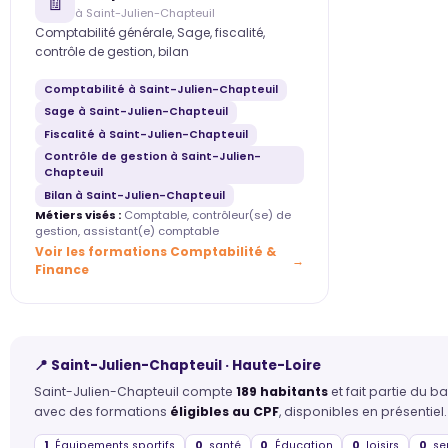
🧾
à Saint-Julien-Chapteuil
Comptabilité générale, Sage, fiscalité,
contrôle de gestion, bilan
Comptabilité à Saint-Julien-Chapteuil
Sage à Saint-Julien-Chapteuil
Fiscalité à Saint-Julien-Chapteuil
Contrôle de gestion à Saint-Julien-
Chapteuil
Bilan à Saint-Julien-Chapteuil
Métiers visés :
Comptable, contrôleur(se) de
gestion, assistant(e) comptable
Voir les formations Comptabilité &
Finance
📍 Saint-Julien-Chapteuil · Haute-Loire
Saint-Julien-Chapteuil compte
189 habitants
et fait partie du 
avec des formations
éligibles au CPF
, disponibles en présentiel.
1
Équipements sportifs
0
santé
0
Éducation
0
loisirs
0
ser