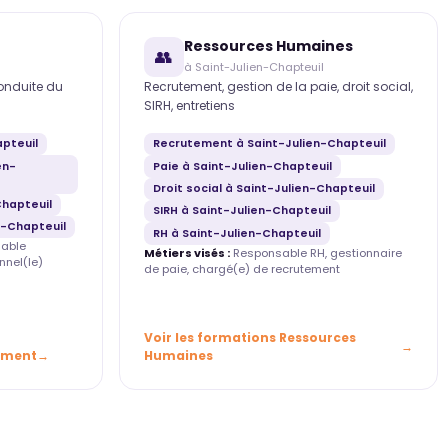
Ressources Humaines
👥
à Saint-Julien-Chapteuil
conduite du
Recrutement, gestion de la paie, droit social,
SIRH, entretiens
apteuil
Recrutement à Saint-Julien-Chapteuil
en-
Paie à Saint-Julien-Chapteuil
Droit social à Saint-Julien-Chapteuil
hapteuil
SIRH à Saint-Julien-Chapteuil
n-Chapteuil
RH à Saint-Julien-Chapteuil
able
Métiers visés :
Responsable RH, gestionnaire
nnel(le)
de paie, chargé(e) de recrutement
Voir les formations Ressources
ement
Humaines