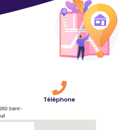
Téléphone
260 Saint-
uil