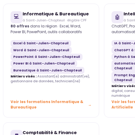
Informatique & Bureautique
Intel
💻
🤖
à Saint-Julien-Chapteuil · éligible CPF
à Sain
80 offres
dans la région · Excel, Word,
ChatGPT, Pro
Power BI, PowerPoint, outils collaboratifs
automatisat
Excel à Saint-Julien-Chapteuil
IA à Saint-
Word à Saint-Julien-Chapteuil
ChatGPT à 
PowerPoint à Saint-Julien-Chapteuil
Python à Sa
Power BI à Saint-Julien-Chapteuil
automatisa
Chapteuil
Bureautique à Saint-Julien-Chapteuil
Prompt Engi
Métiers visés :
Assistant(e) administratif(ve),
Chapteuil
gestionnaire de données, technicien(ne)
Métiers visés
digital, cons
numérique
Voir les formations Informatique &
Voir les fo
Bureautique
Artificielle
Comptabilité & Finance