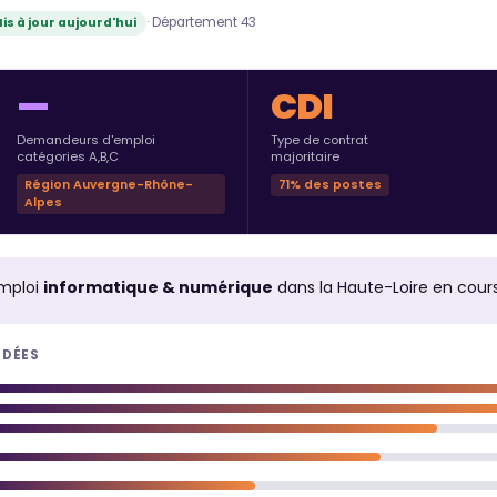
· Département 43
is à jour aujourd'hui
—
CDI
Demandeurs d'emploi
Type de contrat
catégories A,B,C
majoritaire
Région Auvergne-Rhône-
71% des postes
Alpes
mploi
informatique & numérique
dans la Haute-Loire en cou
NDÉES