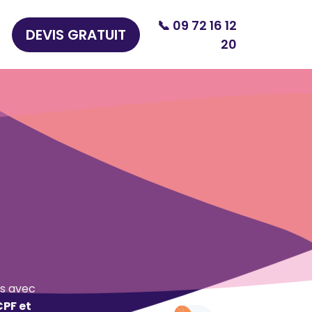
📞 09 72 16 12
DEVIS GRATUIT
20
s avec
CPF et