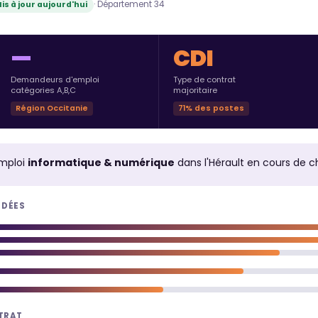
· Département 34
is à jour aujourd'hui
—
CDI
Demandeurs d'emploi
Type de contrat
catégories A,B,C
majoritaire
Région Occitanie
71% des postes
mploi
informatique & numérique
dans l'Hérault en cours de 
NDÉES
NTRAT