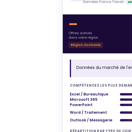
Données France Travail ·
M
—
Offres actives
dans votre région
Région Occitanie
Données du marché de l'e
COMPÉTENCES LES PLUS DEMA
Excel / Bureautique
Microsoft 365
PowerPoint
Word / Traitement
Outlook / Messagerie
RÉPARTITION PAR TYPE DE CO