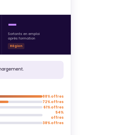
—
Sortants en emploi
après formation
Région
chargement.
88% offres
72% offres
61% offres
54%
offres
38% offres