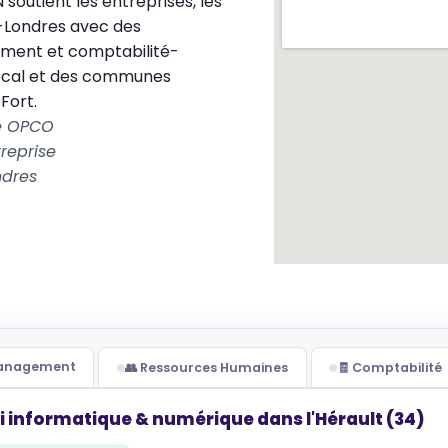
utient les entreprises, les
e-Londres avec des
ement et comptabilité-
local et des communes
Fort.
le OPCO
reprise
ndres
Management
👥 Ressources Humaines
🧾 Comptabilité
i informatique & numérique dans l'Hérault (34)