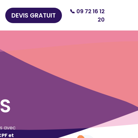
📞 09 72 16 12
DEVIS GRATUIT
20
S
s avec
CPF et