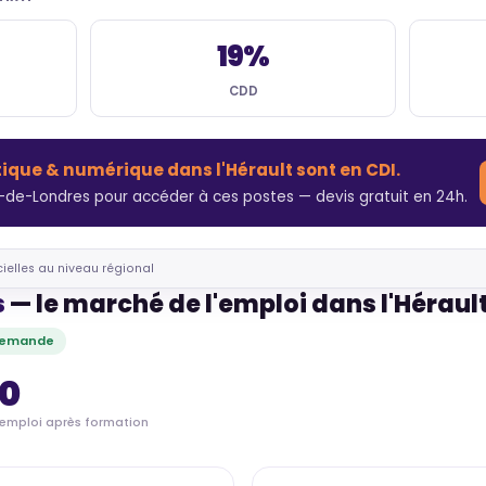
19%
CDD
tique & numérique dans l'Hérault sont en CDI.
-de-Londres pour accéder à ces postes — devis gratuit en 24h.
cielles au niveau régional
s
— le marché de l'emploi dans l'Héraul
 demande
60
'emploi après formation