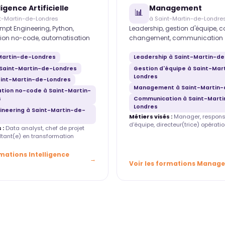
ligence Artificielle
Management
📊
t-Martin-de-Londres
à Saint-Martin-de-Londre
mpt Engineering, Python,
Leadership, gestion d'équipe, 
ion no-code, automatisation
changement, communication
-Martin-de-Londres
Leadership à Saint-Martin-d
Saint-Martin-de-Londres
Gestion d'équipe à Saint-Mar
Londres
aint-Martin-de-Londres
Management à Saint-Martin-
tion no-code à Saint-Martin-
s
Communication à Saint-Mart
Londres
ineering à Saint-Martin-de-
Métiers visés :
Manager, respons
d'équipe, directeur(trice) opératio
 :
Data analyst, chef de projet
ultant(e) en transformation
rmations Intelligence
Voir les formations Manag