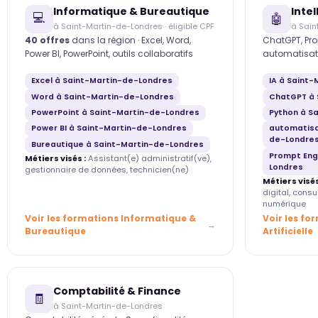
Informatique & Bureautique
Intel
💻
🤖
à Saint-Martin-de-Londres · éligible CPF
à Sain
40 offres
dans la région · Excel, Word,
ChatGPT, Pro
Power BI, PowerPoint, outils collaboratifs
automatisat
Excel à Saint-Martin-de-Londres
IA à Saint
Word à Saint-Martin-de-Londres
ChatGPT à 
PowerPoint à Saint-Martin-de-Londres
Python à S
Power BI à Saint-Martin-de-Londres
automatisa
de-Londre
Bureautique à Saint-Martin-de-Londres
Prompt Eng
Métiers visés :
Assistant(e) administratif(ve),
Londres
gestionnaire de données, technicien(ne)
Métiers visés
digital, cons
numérique
Voir les formations Informatique &
Voir les fo
Bureautique
Artificielle
Comptabilité & Finance
🧾
à Saint-Martin-de-Londres