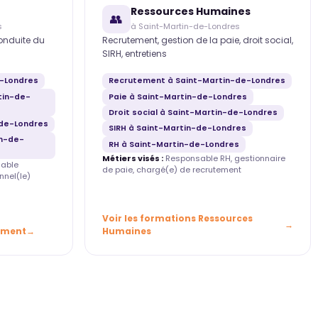
Ressources Humaines
👥
s
à Saint-Martin-de-Londres
conduite du
Recrutement, gestion de la paie, droit social,
SIRH, entretiens
e-Londres
Recrutement à Saint-Martin-de-Londres
tin-de-
Paie à Saint-Martin-de-Londres
Droit social à Saint-Martin-de-Londres
de-Londres
SIRH à Saint-Martin-de-Londres
in-de-
RH à Saint-Martin-de-Londres
Métiers visés :
Responsable RH, gestionnaire
able
de paie, chargé(e) de recrutement
nnel(le)
Voir les formations Ressources
ement
Humaines