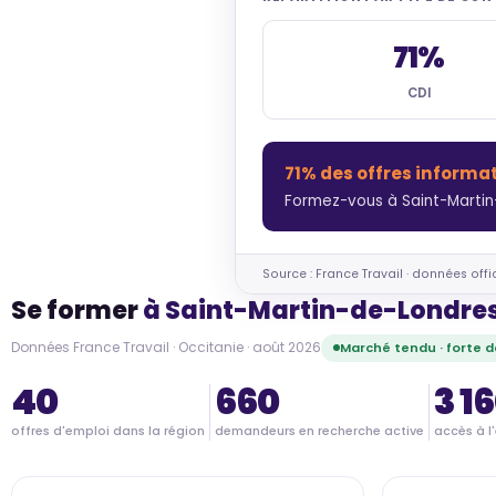
71%
CDI
71% des offres informa
Formez-vous à Saint-Martin
Source : France Travail · données offi
Se former
à Saint-Martin-de-Londre
Données France Travail · Occitanie · août 2026
Marché tendu · forte
40
660
3 1
offres d'emploi dans la région
demandeurs en recherche active
accès à l