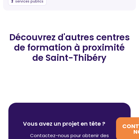
2
services publics
Découvrez d'autres centres
de formation
à proximité
de Saint-Thibéry
Vous avez un projet en tête ?
CONT
N
Contactez-nous pour obtenir des