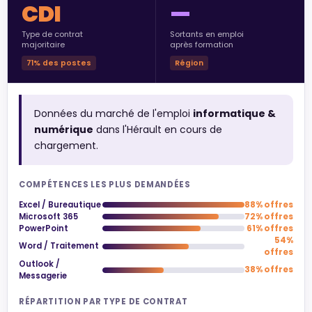
CDI
—
Type de contrat
Sortants en emploi
majoritaire
après formation
71% des postes
Région
Données du marché de l'emploi
informatique &
numérique
dans l'Hérault en cours de
chargement.
COMPÉTENCES LES PLUS DEMANDÉES
Excel / Bureautique
88% offres
Microsoft 365
72% offres
PowerPoint
61% offres
54%
Word / Traitement
offres
Outlook /
38% offres
Messagerie
RÉPARTITION PAR TYPE DE CONTRAT