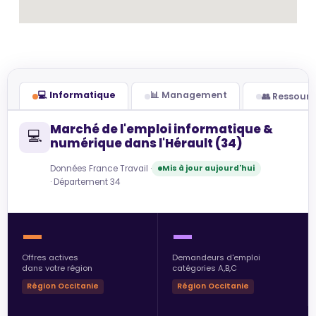
💻 Informatique
📊 Management
👥 Ressour
Marché de l'emploi informatique &
💻
numérique dans l'Hérault (34)
Données France Travail ·
Mis à jour aujourd'hui
· Département 34
—
—
Offres actives
Demandeurs d'emploi
dans votre région
catégories A,B,C
Région Occitanie
Région Occitanie