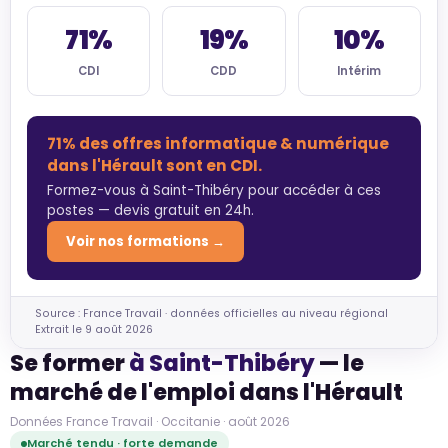
71%
19%
10%
CDI
CDD
Intérim
71% des offres informatique & numérique
dans l'Hérault sont en CDI.
Formez-vous à Saint-Thibéry pour accéder à ces
postes — devis gratuit en 24h.
Voir nos formations →
Source : France Travail · données officielles au niveau régional
Extrait le 9 août 2026
Se former
à Saint-Thibéry
— le
marché de l'emploi dans l'Hérault
Données France Travail · Occitanie · août 2026
Marché tendu · forte demande