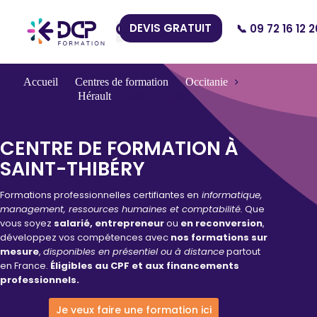
DEVIS GRATUIT
📞 09 72 16 12 2
Nos Centres
Accueil
Centres de formation
Occitanie
Hérault
Saint-Thibéry
CENTRE DE FORMATION À
SAINT-THIBÉRY
Formations professionnelles certifiantes en
informatique,
management, ressources humaines et comptabilité.
Que
vous soyez
salarié, entrepreneur
ou
en reconversion
,
développez vos compétences avec
nos formations sur
mesure
,
disponibles en présentiel ou à distance
partout
en France.
Éligibles au CPF et aux financements
professionnels.
Je veux faire une formation ici