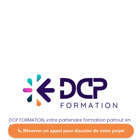
DCP FORMATION, votre partenaire formation partout en
France. Apprenez aujourd’hui, réussissez demain avec
📞 Réserver un appel pour discuter de votre projet
des formations personnalisées et accessibles.