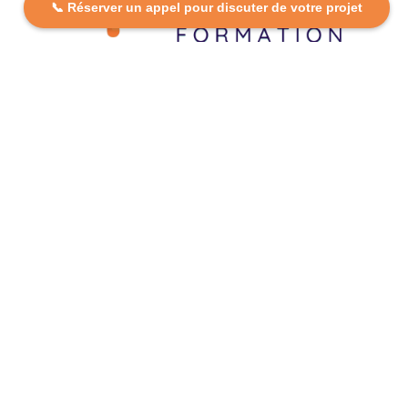
📞 Réserver un appel pour discuter de votre projet
DCP FORMATION, votre partenaire formation partout en
France. Apprenez aujourd’hui, réussissez demain avec
des formations personnalisées et accessibles.
Plan Du Site
Formations
FAQ
Nos centres
Contact
Mentions légales
Politique de confidentialité
Politique de cookies