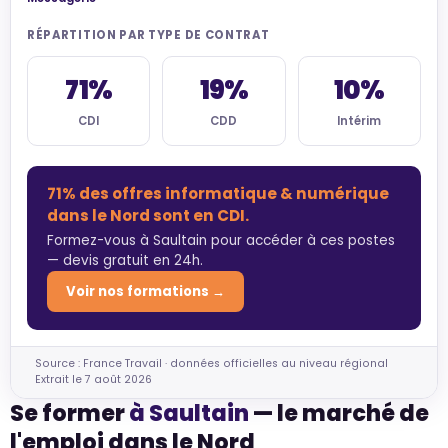
RÉPARTITION PAR TYPE DE CONTRAT
71%
19%
10%
CDI
CDD
Intérim
71% des offres informatique & numérique
dans le Nord sont en CDI.
Formez-vous à Saultain pour accéder à ces postes
— devis gratuit en 24h.
Voir nos formations →
Source : France Travail · données officielles au niveau régional
Extrait le 7 août 2026
Se former
à Saultain
— le marché de
l'emploi dans le Nord