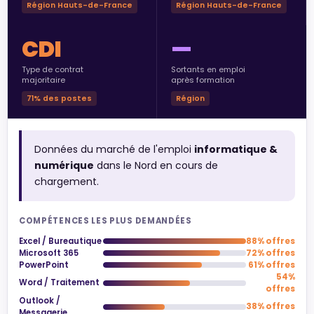
Région Hauts-de-France
Région Hauts-de-France
CDI
—
Type de contrat
Sortants en emploi
majoritaire
après formation
71% des postes
Région
Données du marché de l'emploi
informatique &
numérique
dans le Nord en cours de
chargement.
COMPÉTENCES LES PLUS DEMANDÉES
Excel / Bureautique
88% offres
Microsoft 365
72% offres
PowerPoint
61% offres
54%
Word / Traitement
offres
Outlook /
38% offres
Messagerie