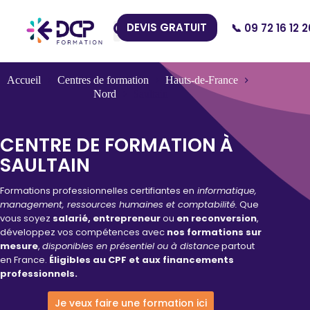
DEVIS GRATUIT
📞 09 72 16 12 2
Nos Centres
Accueil
Centres de formation
Hauts-de-France
Nord
Saultain
CENTRE DE FORMATION À
SAULTAIN
Formations professionnelles certifiantes en
informatique,
management, ressources humaines et comptabilité.
Que
vous soyez
salarié, entrepreneur
ou
en reconversion
,
développez vos compétences avec
nos formations sur
mesure
,
disponibles en présentiel ou à distance
partout
en France.
Éligibles au CPF et aux financements
professionnels.
Je veux faire une formation ici