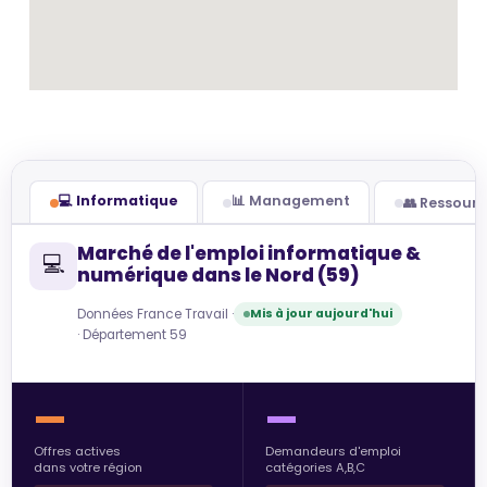
💻 Informatique
📊 Management
👥 Ressour
Marché de l'emploi informatique &
💻
numérique dans le Nord (59)
Données France Travail ·
Mis à jour aujourd'hui
· Département 59
—
—
Offres actives
Demandeurs d'emploi
dans votre région
catégories A,B,C