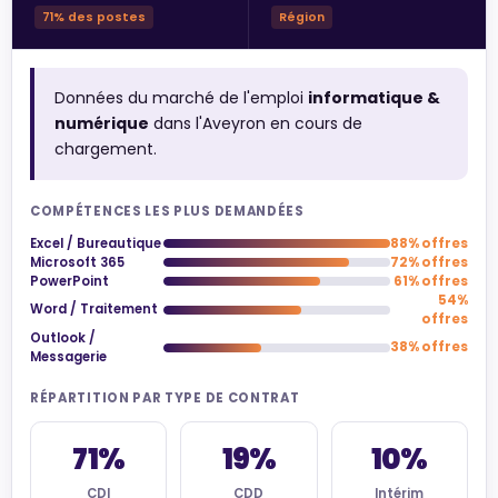
71% des postes
Région
Données du marché de l'emploi
informatique &
numérique
dans l'Aveyron en cours de
chargement.
COMPÉTENCES LES PLUS DEMANDÉES
Excel / Bureautique
88% offres
Microsoft 365
72% offres
PowerPoint
61% offres
54%
Word / Traitement
offres
Outlook /
38% offres
Messagerie
RÉPARTITION PAR TYPE DE CONTRAT
71%
19%
10%
CDI
CDD
Intérim