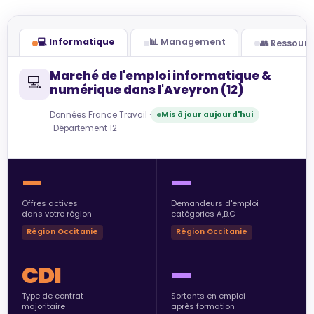
💻 Informatique
📊 Management
👥 Ressour
Marché de l'emploi informatique &
💻
numérique dans l'Aveyron (12)
Données France Travail ·
Mis à jour aujourd'hui
· Département 12
—
—
Offres actives
Demandeurs d'emploi
dans votre région
catégories A,B,C
Région Occitanie
Région Occitanie
CDI
—
Type de contrat
Sortants en emploi
majoritaire
après formation