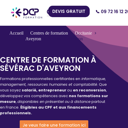
DEVIS GRATUIT
📞 09 72 16 12 2
Nos Centres
Accueil
Centres de formation
Occitanie
Aveyron
Sévérac d’Aveyron
CENTRE DE FORMATION À
SÉVÉRAC D'AVEYRON
Formations professionnelles certifiantes en
informatique,
management, ressources humaines et comptabilité.
Que
vous soyez
salarié, entrepreneur
ou
en reconversion
,
développez vos compétences avec
nos formations sur
mesure
,
disponibles en présentiel ou à distance
partout
en France.
Éligibles au CPF et aux financements
professionnels.
Je veux faire une formation ici