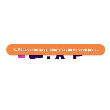
📞 Réserver un appel pour discuter de votre projet
DCP FORMATION, votre partenaire formation partout en
France. Apprenez aujourd’hui, réussissez demain avec
des formations personnalisées et accessibles.
Plan Du Site