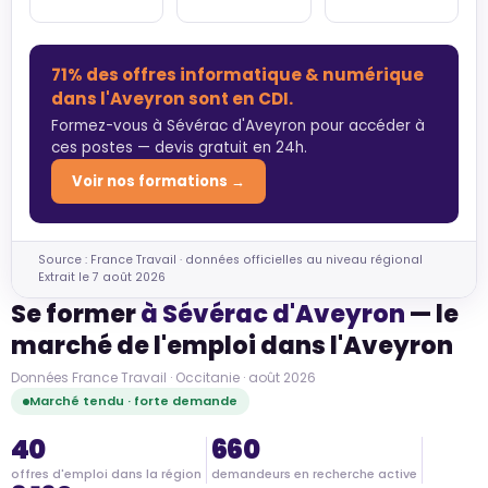
71% des offres informatique & numérique
dans l'Aveyron sont en CDI.
Formez-vous à Sévérac d'Aveyron pour accéder à
ces postes — devis gratuit en 24h.
Voir nos formations →
Source : France Travail · données officielles au niveau régional
Extrait le 7 août 2026
Se former
à Sévérac d'Aveyron
— le
marché de l'emploi dans l'Aveyron
Données France Travail · Occitanie · août 2026
Marché tendu · forte demande
40
660
offres d'emploi dans la région
demandeurs en recherche active