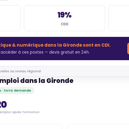
19%
CDD
tique & numérique dans la Gironde sont en CDI.
accéder à ces postes — devis gratuit en 24h.
cielles au niveau régional
emploi dans la Gironde
 · forte demande
20
'emploi après formation