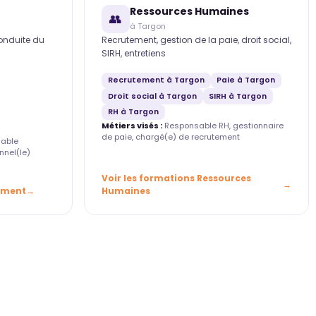
Ressources Humaines
👥
à Targon
conduite du
Recrutement, gestion de la paie, droit social,
SIRH, entretiens
Recrutement à Targon
Paie à Targon
Droit social à Targon
SIRH à Targon
RH à Targon
Métiers visés :
Responsable RH, gestionnaire
de paie, chargé(e) de recrutement
able
nnel(le)
Voir les formations Ressources
ement
Humaines