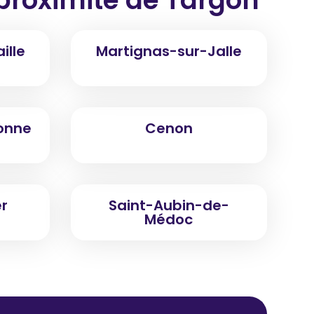
ille
Martignas-sur-Jalle
onne
Cenon
r
Saint-Aubin-de-
Médoc