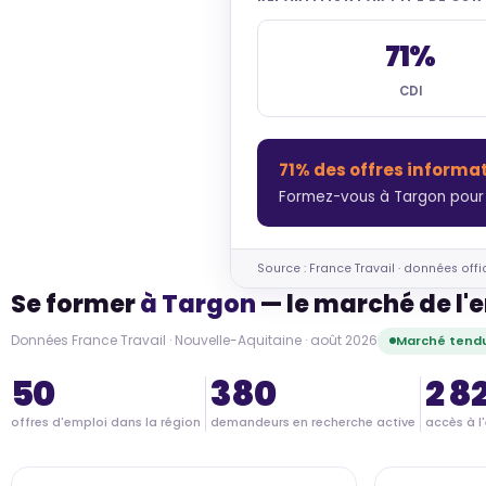
71%
CDI
71% des offres informa
Formez-vous à Targon pour 
Source : France Travail · données offi
Se former
à Targon
— le marché de l'
Données France Travail · Nouvelle-Aquitaine · août 2026
Marché tendu
50
380
2 8
offres d'emploi dans la région
demandeurs en recherche active
accès à l