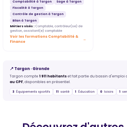
Comptabilité à Targon
Sage à Targon
Fiscalité à Targon
Contrôle de gestion à Targon
Bilan à Targon
Métiers visés :
Comptable, contrôleur(se) de
gestion, assistant(e) comptable
Voir les formations Comptabilité &
Finance
📍 Targon · Gironde
Targon compte
1 911 habitants
et fait partie du bassin d'emploi
au CPF
, disponibles en présentiel.
3
Équipements sportifs
11
santé
1
Éducation
0
loisirs
1
ser
Découvrez d'autres