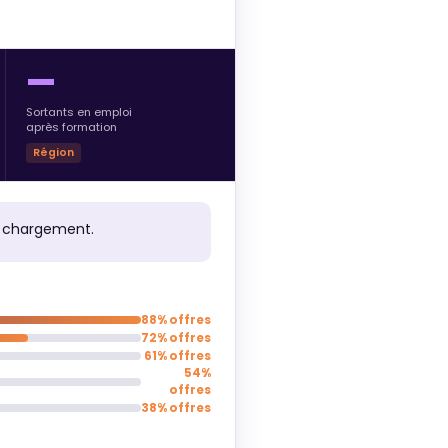
—
Sortants en emploi
après formation
Région
e chargement.
88% offres
72% offres
61% offres
54%
offres
38% offres