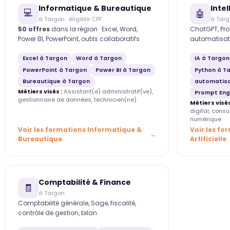
Informatique & Bureautique
Intel
💻
🤖
à Targon · éligible CPF
à Tar
50 offres
dans la région · Excel, Word,
ChatGPT, Pro
Power BI, PowerPoint, outils collaboratifs
automatisat
Excel à Targon
Word à Targon
IA à Targon
PowerPoint à Targon
Power BI à Targon
Python à T
Bureautique à Targon
automatisa
Métiers visés :
Assistant(e) administratif(ve),
Prompt Eng
gestionnaire de données, technicien(ne)
Métiers visés
digital, cons
numérique
Voir les formations Informatique &
Voir les fo
Bureautique
Artificielle
Comptabilité & Finance
🧾
à Targon
Comptabilité générale, Sage, fiscalité,
contrôle de gestion, bilan