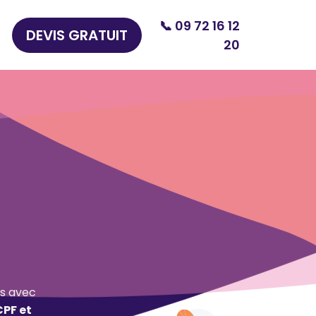
📞 09 72 16 12
DEVIS GRATUIT
20
s avec
CPF et