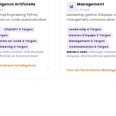
ligence Artificielle
Management
📊
gon
à Targon
mpt Engineering, Python,
Leadership, gestion d'équipe, 
ion no-code, automatisation
changement, communication
ChatGPT à Targon
Leadership à Targon
argon
Gestion d'équipe à Targon
tion no-code à Targon
Management à Targon
ineering à Targon
Communication à Targon
 :
Data analyst, chef de projet
Métiers visés :
Manager, respons
ultant(e) en transformation
d'équipe, directeur(trice) opératio
rmations Intelligence
Voir les formations Manag