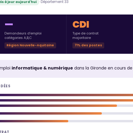
· Département 33
is à jour aujourd'hui
—
CDI
Demandeurs d'emploi
Type de contrat
catégories A,B,C
majoritaire
Région Nouvelle-Aquitaine
71% des postes
mploi
informatique & numérique
dans la Gironde en cours d
NDÉES
NTRAT