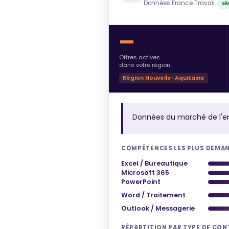
Données France Travail ·
M
—
Offres actives
dans votre région
Région Nouvelle-Aquitaine
Données du marché de l'e
COMPÉTENCES LES PLUS DEMA
Excel / Bureautique
Microsoft 365
PowerPoint
Word / Traitement
Outlook / Messagerie
RÉPARTITION PAR TYPE DE CO