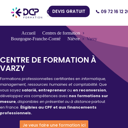
DEVIS GRATUIT
📞 09 72 16 12 2
Nos Centres
Accueil
Centres de formation
Bourgogne-Franche-Comté
Nièvre
Varzy
CENTRE DE FORMATION À
VARZY
Formations professionnelles certifiantes en
informatique,
management, ressources humaines et comptabilité.
Que
vous soyez
salarié, entrepreneur
ou
en reconversion
,
développez vos compétences avec
nos formations sur
mesure
,
disponibles en présentiel ou à distance
partout
en France.
Éligibles au CPF et aux financements
professionnels.
Je veux faire une formation ici