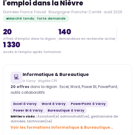
l'emploi dans la Nièvre
Données France Travail · Bourgogne-Franche-Comté · août 2026
Marché tendu · forte demande
20
140
offres d'emploi dans la région
demandeurs en recherche active
1 330
accès à l'emploi après formation
Informatique & Bureautique
💻
à Varzy · éligible CPF
20 offres
dans la région · Excel, Word, Power BI, PowerPoint,
outils collaboratifs
Excel à Varzy
Word à Varzy
PowerPoint à Varzy
Power BI à Varzy
Bureautique à Varzy
Métiers visés :
Assistant(e) administratif(ve), gestionnaire de
données, technicien(ne)
Voir les formations Informatique & Bureautique