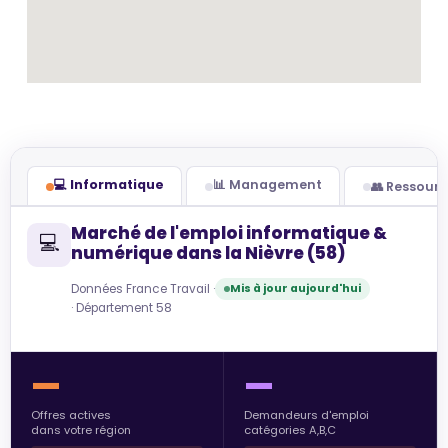
💻 Informatique
📊 Management
👥 Ressour
Marché de l'emploi informatique &
💻
numérique dans la Nièvre (58)
Données France Travail ·
Mis à jour aujourd'hui
· Département 58
—
—
Offres actives
Demandeurs d'emploi
dans votre région
catégories A,B,C