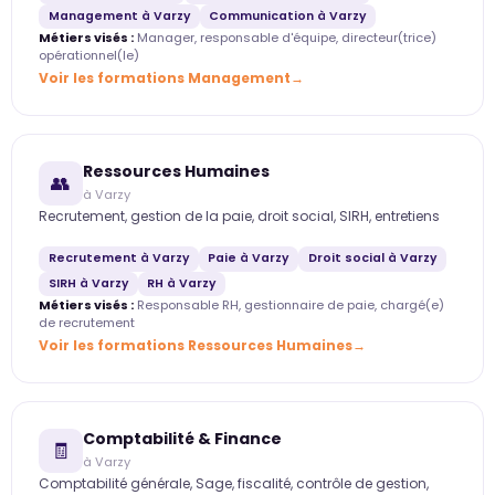
Management à Varzy
Communication à Varzy
Métiers visés :
Manager, responsable d'équipe, directeur(trice)
opérationnel(le)
Voir les formations Management
Ressources Humaines
👥
à Varzy
Recrutement, gestion de la paie, droit social, SIRH, entretiens
Recrutement à Varzy
Paie à Varzy
Droit social à Varzy
SIRH à Varzy
RH à Varzy
Métiers visés :
Responsable RH, gestionnaire de paie, chargé(e)
de recrutement
Voir les formations Ressources Humaines
Comptabilité & Finance
🧾
à Varzy
Comptabilité générale, Sage, fiscalité, contrôle de gestion,