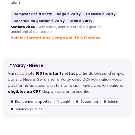
bilan
Comptabilité à Varzy
Sage à Varzy
Fiscalité à Varzy
Contrôle de gestion à Varzy
Bilan à Varzy
Métiers visés :
Comptable, contrôleur(se) de gestion,
assistant(e) comptable
Voir les formations Comptabilité & Finance
📍 Varzy · Nièvre
Varzy compte
150 habitants
et fait partie du bassin d'emploi
dans la Nièvre. Se former à Varzy avec DCP Formation vous
positionne au cœur d'un territoire actif, avec des formations
éligibles au CPF
, disponibles en présentiel.
0
Équipements sportifs
1
santé
0
Éducation
0
loisirs
0
services publics