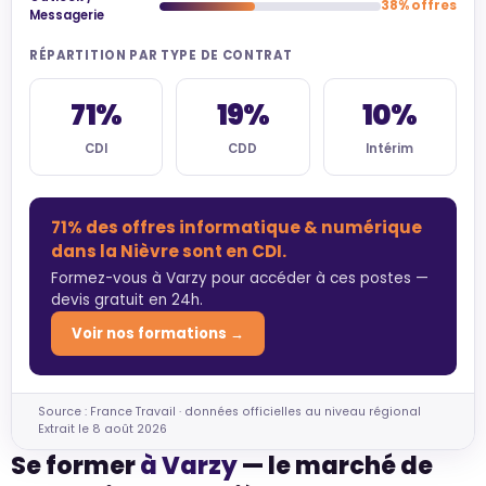
38% offres
Messagerie
RÉPARTITION PAR TYPE DE CONTRAT
71%
19%
10%
CDI
CDD
Intérim
71% des offres informatique & numérique
dans la Nièvre sont en CDI.
Formez-vous à Varzy pour accéder à ces postes —
devis gratuit en 24h.
Voir nos formations →
Source : France Travail · données officielles au niveau régional
Extrait le 8 août 2026
Se former
à Varzy
— le marché de