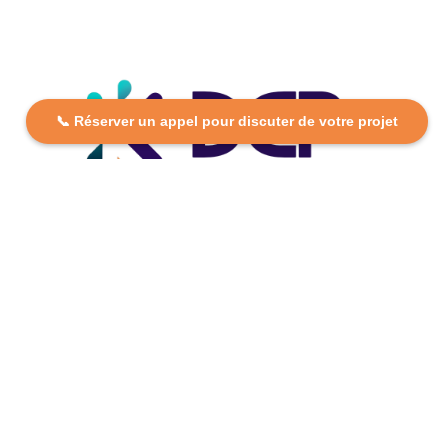
📞 Réserver un appel pour discuter de votre projet
DCP FORMATION, votre partenaire formation partout en
France. Apprenez aujourd’hui, réussissez demain avec
des formations personnalisées et accessibles.
Plan Du Site
Formations
FAQ
Nos centres
Contact