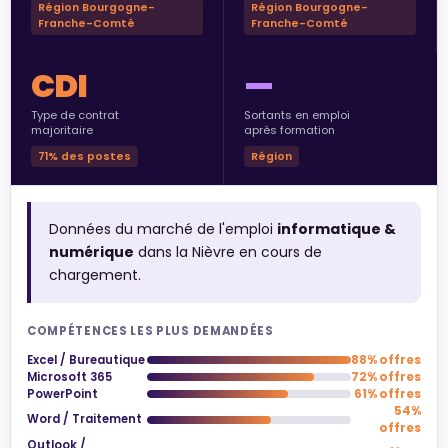
Région Bourgogne-
Région Bourgogne-
Franche-Comté
Franche-Comté
CDI
—
Type de contrat
Sortants en emploi
majoritaire
après formation
71% des postes
Région
Données du marché de l'emploi
informatique &
numérique
dans la Nièvre en cours de
chargement.
COMPÉTENCES LES PLUS DEMANDÉES
Excel / Bureautique
88% offres
Microsoft 365
72% offres
PowerPoint
61% offres
54%
Word / Traitement
offres
Outlook /