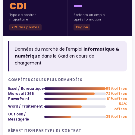
CDI
—
Type de contrat
Sortants en emploi
majoritaire
après formation
71% des postes
Région
Données du marché de l'emploi
informatique &
numérique
dans le Gard en cours de
chargement.
COMPÉTENCES LES PLUS DEMANDÉES
Excel / Bureautique
88% offres
Microsoft 365
72% offres
PowerPoint
61% offres
54%
Word / Traitement
offres
Outlook /
38% offres
Messagerie
RÉPARTITION PAR TYPE DE CONTRAT