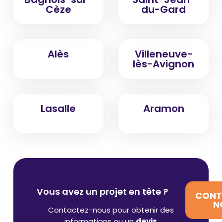
Cèze
du-Gard
Alès
Villeneuve-
lès-Avignon
Lasalle
Aramon
Vous avez un projet en tête ?
CONT
N
Contactez-nous pour obtenir des
informations ou un
devis