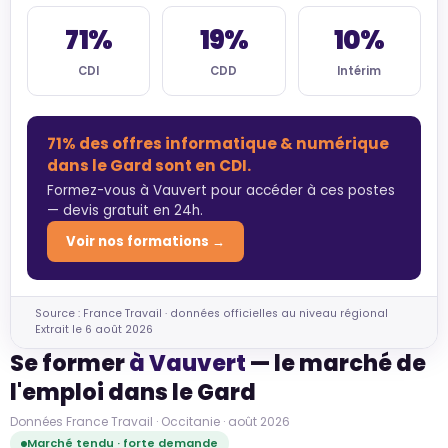
71%
19%
10%
CDI
CDD
Intérim
71% des offres informatique & numérique
dans le Gard sont en CDI.
Formez-vous à Vauvert pour accéder à ces postes
— devis gratuit en 24h.
Voir nos formations →
Source : France Travail · données officielles au niveau régional
Extrait le 6 août 2026
Se former
à Vauvert
— le marché de
l'emploi dans le Gard
Données France Travail · Occitanie · août 2026
Marché tendu · forte demande