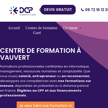
DEVIS GRATUIT
📞 09 72 16 12 2
Nos Centres
Accueil
Centres de formation
Occitanie
Gard
Vauvert
CENTRE DE FORMATION À
VAUVERT
Formations professionnelles certifiantes en
informatique,
management, ressources humaines et comptabilité.
Que
vous soyez
salarié, entrepreneur
ou
en reconversion
,
développez vos compétences avec
nos formations sur
mesure
,
disponibles en présentiel ou à distance
partout
en France.
Éligibles au CPF et aux financements
professionnels.
Je veux faire une formation ici