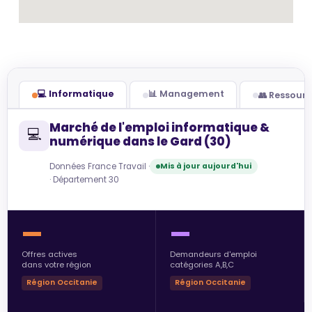
💻 Informatique
📊 Management
👥 Ressour
Marché de l'emploi informatique &
💻
numérique dans le Gard (30)
Données France Travail ·
Mis à jour aujourd'hui
· Département 30
—
—
Offres actives
Demandeurs d'emploi
dans votre région
catégories A,B,C
Région Occitanie
Région Occitanie