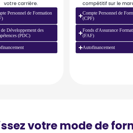
votre carrière.
compétitif sur le mar
te Personnel de Formation
Compte Personnel de Form
F)
(CPF)
 de Développement des
Fonds d'Assurance Format
pétences (PDC)
(FAF)
financement
Autofinancement
issez votre mode de for