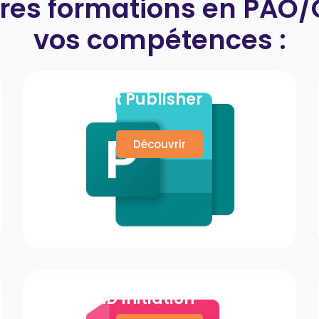
res formations en PAO/
vos compétences
:
Microsoft Publisher
Initiation
Découvrir
AutoCAD Initiation