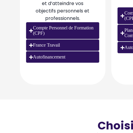
et d’atteindre vos
objectifs personnels et
Comp
professionnels.
(CP
Compte Personnel de Formation
Plan
(CPF)
Com
France Travail
Auto
Autofinancement
Chois