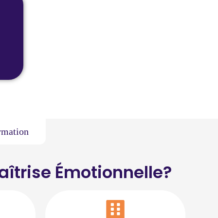
?
ormation
îtrise Émotionnelle?