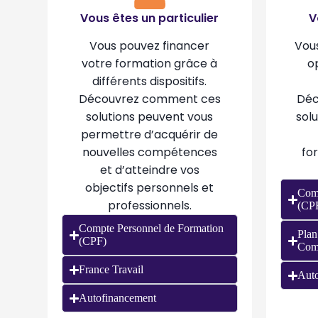
Vous êtes un particulier
V
Vous pouvez financer
Vous
votre formation grâce à
o
différents dispositifs.
Découvrez comment ces
Déc
solutions peuvent vous
solu
permettre d’acquérir de
nouvelles compétences
fo
et d’atteindre vos
objectifs personnels et
Comp
professionnels.
(CP
Compte Personnel de Formation
Plan
(CPF)
Com
France Travail
Auto
Autofinancement