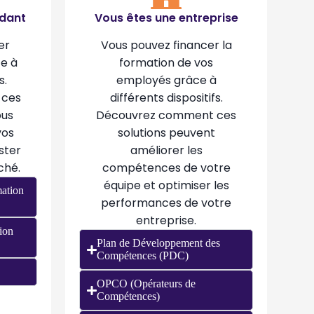
ndant
Vous êtes une entreprise
er
Vous pouvez financer la
ce à
formation de vos
s.
employés grâce à
 ces
différents dispositifs.
ous
Découvrez comment ces
vos
solutions peuvent
ster
améliorer les
ché.
compétences de votre
équipe et optimiser les
ation
performances de votre
entreprise.
ion
Plan de Développement des
Compétences (PDC)
OPCO (Opérateurs de
Compétences)