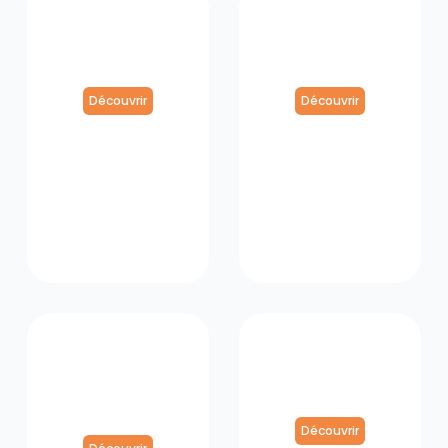
Gestion
Techniques
Ressources
de
Humaines
Recrutement
Découvrir
Découvrir
Droit Social
Exercer son
et
Mandat au
Négociation
sein du CSE
Collective
Découvrir