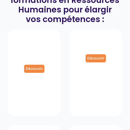
formations en Ressources
Humaines pour élargir
vos compétences
:
Membre élu
Tableaux de
du CSE de
Bord RH
plus de 300
salariés
Découvrir
Découvrir