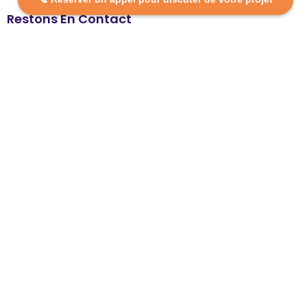
Restons En Contact
contact@dcpformation.fr
09 72 16 12 20
🕒 Nous sommes ouverts :
Du lundi au vendredi, de 9h à 13h et de 14h à 18h.