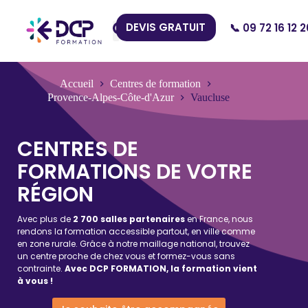
DEVIS GRATUIT
📞 09 72 16 12 2
Nos Centres
Accueil
Centres de formation
Provence-Alpes-Côte-d'Azur
Vaucluse
CENTRES DE
FORMATIONS DE VOTRE
RÉGION
Avec plus de
2 700 salles partenaires
en France, nous
rendons la formation accessible partout, en ville comme
en zone rurale. Grâce à notre maillage national, trouvez
un centre proche de chez vous et formez-vous sans
contrainte.
Avec DCP FORMATION, la formation vient
à vous !