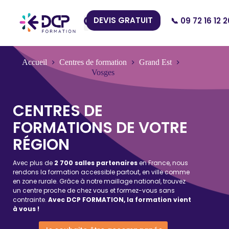
DEVIS GRATUIT
📞 09 72 16 12 2
Nos Centres
Accueil
Centres de formation
Grand Est
Vosges
CENTRES DE
FORMATIONS DE VOTRE
RÉGION
Avec plus de
2 700 salles partenaires
en France, nous
rendons la formation accessible partout, en ville comme
en zone rurale. Grâce à notre maillage national, trouvez
un centre proche de chez vous et formez-vous sans
contrainte.
Avec DCP FORMATION, la formation vient
à vous !