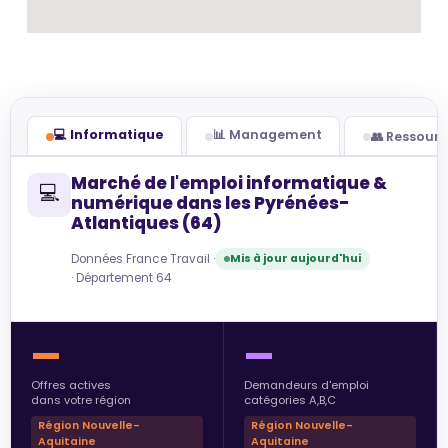
💻 Informatique
📊 Management
👥 Ressour
Marché de l'emploi informatique &
💻
numérique dans les Pyrénées-
Atlantiques (64)
Données France Travail ·
Mis à jour aujourd'hui
· Département 64
—
—
Offres actives
Demandeurs d'emploi
dans votre région
catégories A,B,C
Région Nouvelle-
Région Nouvelle-
Aquitaine
Aquitaine