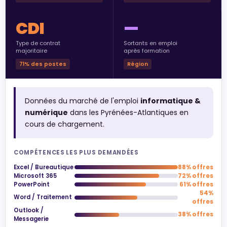
CDI
—
Type de contrat
Sortants en emploi
majoritaire
après formation
71% des postes
Région
Données du marché de l'emploi
informatique &
numérique
dans les Pyrénées-Atlantiques en
cours de chargement.
COMPÉTENCES LES PLUS DEMANDÉES
Excel / Bureautique
88% offres
Microsoft 365
72% offres
PowerPoint
61% offres
54%
Word / Traitement
offres
Outlook /
38% offres
Messagerie