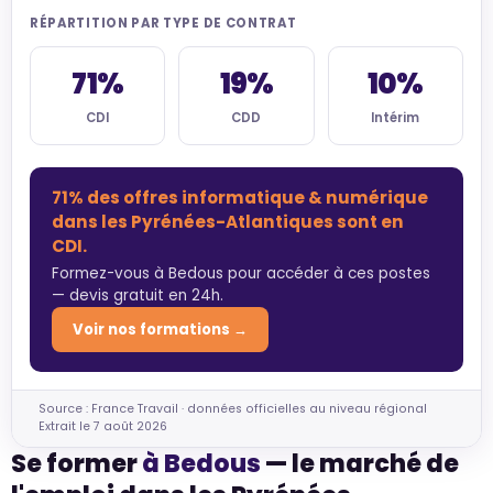
RÉPARTITION PAR TYPE DE CONTRAT
71%
19%
10%
CDI
CDD
Intérim
71% des offres informatique & numérique
dans les Pyrénées-Atlantiques sont en
CDI.
Formez-vous à Bedous pour accéder à ces postes
— devis gratuit en 24h.
Voir nos formations →
Source : France Travail · données officielles au niveau régional
Extrait le 7 août 2026
Se former
à Bedous
— le marché de