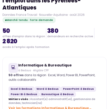
l'emploi dans les Pyrénées-
Atlantiques
Données France Travail · Nouvelle-Aquitaine · août 2026
Marché tendu · forte demande
50
380
offres d'emploi dans la région
demandeurs en recherche active
2 820
accès à l'emploi après formation
Informatique & Bureautique
💻
à Bedous · éligible CPF
50 offres
dans la région · Excel, Word, Power BI, PowerPoint,
outils collaboratifs
Excel à Bedous
Word à Bedous
PowerPoint à Bedous
Power BI à Bedous
Bureautique à Bedous
Métiers visés :
Assistant(e) administratif(ve), gestionnaire de
données, technicien(ne)
Voir les formations Informatique & Bureautique