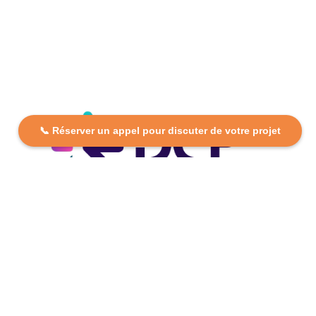
📞 Réserver un appel pour discuter de votre projet
DCP FORMATION, votre partenaire formation partout en
France. Apprenez aujourd’hui, réussissez demain avec
des formations personnalisées et accessibles.
Plan Du Site
Formations