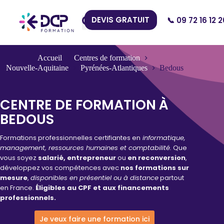
DEVIS GRATUIT
📞 09 72 16 12 2
Nos Centres
Accueil
Centres de formation
Nouvelle-Aquitaine
Pyrénées-Atlantiques
Bedous
CENTRE DE FORMATION À
BEDOUS
Formations professionnelles certifiantes en
informatique,
management, ressources humaines et comptabilité.
Que
vous soyez
salarié, entrepreneur
ou
en reconversion
,
développez vos compétences avec
nos formations sur
mesure
,
disponibles en présentiel ou à distance
partout
en France.
Éligibles au CPF et aux financements
professionnels.
Je veux faire une formation ici