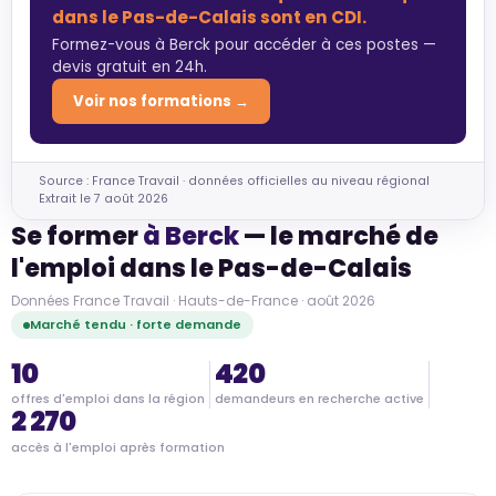
dans le Pas-de-Calais sont en CDI.
Formez-vous à Berck pour accéder à ces postes —
devis gratuit en 24h.
Voir nos formations →
Source : France Travail · données officielles au niveau régional
Extrait le 7 août 2026
Se former
à Berck
— le marché de
l'emploi dans le Pas-de-Calais
Données France Travail · Hauts-de-France · août 2026
Marché tendu · forte demande
10
420
offres d'emploi dans la région
demandeurs en recherche active
2 270
accès à l'emploi après formation