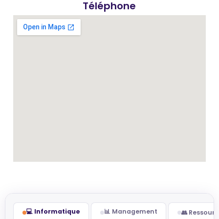
Téléphone
💻 Informatique
📊 Management
👥 Ressour