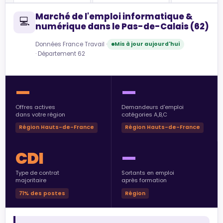
Marché de l'emploi informatique &
💻
numérique dans le Pas-de-Calais (62)
Données France Travail ·
Mis à jour aujourd'hui
· Département 62
—
—
Offres actives
Demandeurs d'emploi
dans votre région
catégories A,B,C
Région Hauts-de-France
Région Hauts-de-France
CDI
—
Type de contrat
Sortants en emploi
majoritaire
après formation
71% des postes
Région