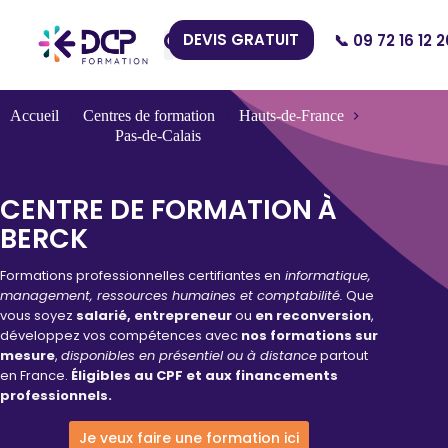
DEVIS GRATUIT
📞 09 72 16 12 2
Nos Centres
Accueil
Centres de formation
Hauts-de-France
Pas-de-Calais
Berck
CENTRE DE FORMATION À
BERCK
Formations professionnelles certifiantes en
informatique,
management, ressources humaines et comptabilité.
Que
vous soyez
salarié, entrepreneur
ou
en reconversion
,
développez vos compétences avec
nos formations sur
mesure
,
disponibles en présentiel ou à distance
partout
en France.
Éligibles au CPF et aux financements
professionnels.
Je veux faire une formation ici