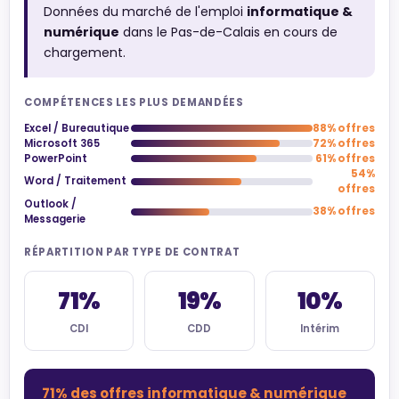
Données du marché de l'emploi
informatique &
numérique
dans le Pas-de-Calais en cours de
chargement.
COMPÉTENCES LES PLUS DEMANDÉES
Excel / Bureautique
88% offres
Microsoft 365
72% offres
PowerPoint
61% offres
54%
Word / Traitement
offres
Outlook /
38% offres
Messagerie
RÉPARTITION PAR TYPE DE CONTRAT
71%
19%
10%
CDI
CDD
Intérim
71% des offres informatique & numérique