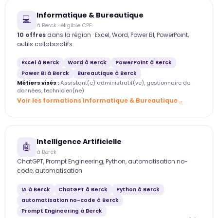
Informatique & Bureautique
💻
à Berck · éligible CPF
10 offres
dans la région · Excel, Word, Power BI, PowerPoint,
outils collaboratifs
Excel à Berck
Word à Berck
PowerPoint à Berck
Power BI à Berck
Bureautique à Berck
Métiers visés :
Assistant(e) administratif(ve), gestionnaire de
données, technicien(ne)
Voir les formations Informatique & Bureautique
Intelligence Artificielle
🤖
à Berck
ChatGPT, Prompt Engineering, Python, automatisation no-
code, automatisation
IA à Berck
ChatGPT à Berck
Python à Berck
automatisation no-code à Berck
Prompt Engineering à Berck