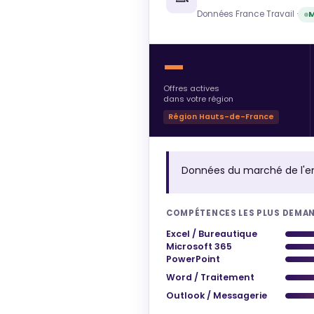
Données France Travail ·
M
—
Offres actives
dans votre région
Région Hauts-de-France
Données du marché de l'e
COMPÉTENCES LES PLUS DEMA
Excel / Bureautique
Microsoft 365
PowerPoint
Word / Traitement
Outlook / Messagerie