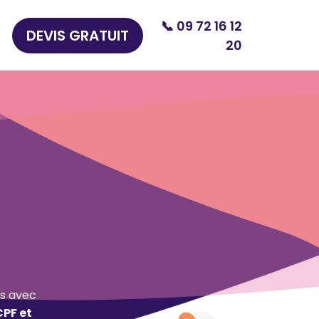
📞 09 72 16 12
DEVIS GRATUIT
20
s avec
CPF et