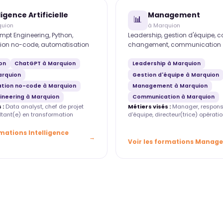
ligence Artificielle
Management
📊
quion
à Marquion
mpt Engineering, Python,
Leadership, gestion d'équipe, 
ion no-code, automatisation
changement, communication
on
ChatGPT à Marquion
Leadership à Marquion
arquion
Gestion d'équipe à Marquion
tion no-code à Marquion
Management à Marquion
ineering à Marquion
Communication à Marquion
 :
Data analyst, chef de projet
Métiers visés :
Manager, respons
ultant(e) en transformation
d'équipe, directeur(trice) opératio
rmations Intelligence
Voir les formations Manag