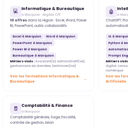
Informatique & Bureautique
Intel
💻
🤖
à Marquion · éligible CPF
à Mar
10 offres
dans la région · Excel, Word, Power
ChatGPT, Pro
BI, PowerPoint, outils collaboratifs
automatisat
Excel à Marquion
Word à Marquion
IA à Marqui
PowerPoint à Marquion
Python à M
Power BI à Marquion
automatisa
Bureautique à Marquion
Prompt Eng
Métiers visés :
Assistant(e) administratif(ve),
Métiers visés
gestionnaire de données, technicien(ne)
digital, cons
numérique
Voir les formations Informatique &
Voir les fo
Bureautique
Artificielle
Comptabilité & Finance
🧾
à Marquion
Comptabilité générale, Sage, fiscalité,
contrôle de gestion, bilan