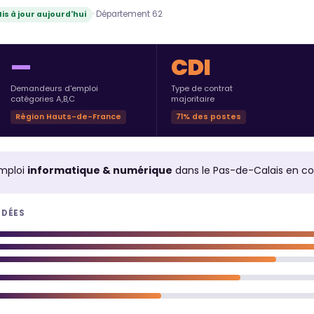
· Département 62
is à jour aujourd'hui
—
CDI
Demandeurs d'emploi
Type de contrat
catégories A,B,C
majoritaire
Région Hauts-de-France
71% des postes
mploi
informatique & numérique
dans le Pas-de-Calais en c
NDÉES