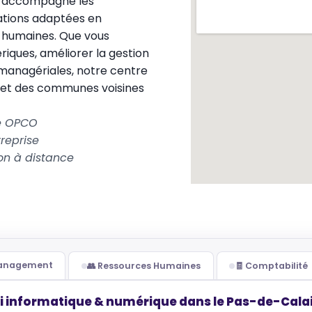
 accompagne les
ations adaptées en
s humaines. Que vous
ques, améliorer la gestion
 managériales, notre centre
l et des communes voisines
le OPCO
reprise
on à distance
Management
👥 Ressources Humaines
🧾 Comptabilité
i informatique & numérique dans le Pas-de-Calai