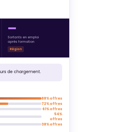
—
Sortants en emploi
après formation
Région
ours de chargement.
88% offres
72% offres
61% offres
54%
offres
38% offres