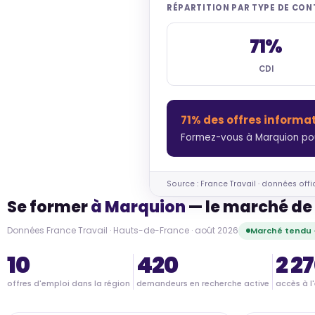
RÉPARTITION PAR TYPE DE CO
71%
CDI
71% des offres informa
Formez-vous à Marquion pou
Source : France Travail · données offi
Se former
à Marquion
— le marché de 
Données France Travail · Hauts-de-France · août 2026
Marché tendu 
10
420
2 2
offres d'emploi dans la région
demandeurs en recherche active
accès à l