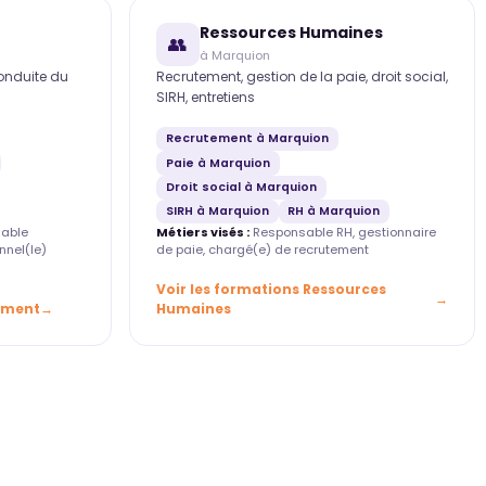
Ressources Humaines
👥
à Marquion
conduite du
Recrutement, gestion de la paie, droit social,
SIRH, entretiens
Recrutement à Marquion
Paie à Marquion
Droit social à Marquion
SIRH à Marquion
RH à Marquion
able
Métiers visés :
Responsable RH, gestionnaire
nnel(le)
de paie, chargé(e) de recrutement
Voir les formations Ressources
ement
Humaines