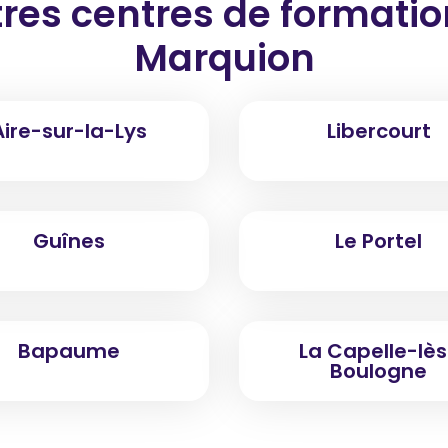
res centres de formati
Marquion
Aire-sur-la-Lys
Libercourt
Guînes
Le Portel
Bapaume
La Capelle-lès
Boulogne