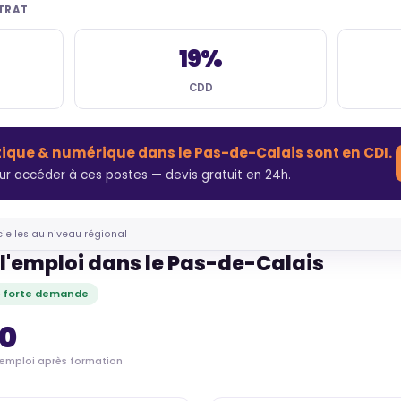
NTRAT
19%
CDD
tique & numérique dans le Pas-de-Calais sont en CDI.
r accéder à ces postes — devis gratuit en 24h.
cielles au niveau régional
l'emploi dans le Pas-de-Calais
· forte demande
70
'emploi après formation