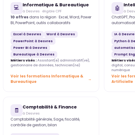
Informatique & Bureautique
Intel
💻
🤖
à Desvres · éligible CPF
à Desv
10 offres
dans la région · Excel, Word, Power
ChatGPT, Pro
BI, PowerPoint, outils collaboratifs
automatisat
Excel à Desvres
Word à Desvres
IA à Desvre
PowerPoint à Desvres
Python à D
Power BI à Desvres
automatisa
Bureautique à Desvres
Prompt Eng
Métiers visés :
Assistant(e) administratif(ve),
Métiers visés
gestionnaire de données, technicien(ne)
digital, cons
numérique
Voir les formations Informatique &
Voir les fo
Bureautique
Artificielle
Comptabilité & Finance
🧾
à Desvres
Comptabilité générale, Sage, fiscalité,
contrôle de gestion, bilan