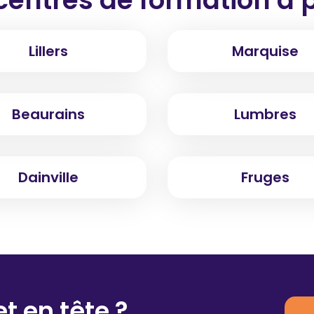
Lillers
Marquise
Beaurains
Lumbres
Dainville
Fruges
t en tête ?