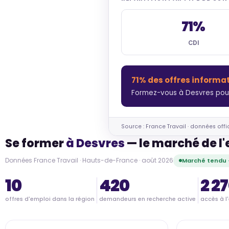
71%
CDI
71% des offres informa
Formez-vous à Desvres pour
Source : France Travail · données offi
Se former
à Desvres
— le marché de l
Données France Travail · Hauts-de-France · août 2026
Marché tendu 
10
420
2 2
offres d'emploi dans la région
demandeurs en recherche active
accès à l