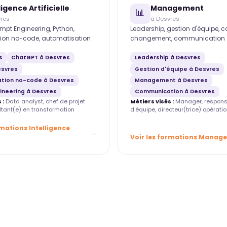
ligence Artificielle
Management
📊
res
à Desvres
mpt Engineering, Python,
Leadership, gestion d'équipe, 
ion no-code, automatisation
changement, communication
s
ChatGPT à Desvres
Leadership à Desvres
esvres
Gestion d'équipe à Desvres
tion no-code à Desvres
Management à Desvres
ineering à Desvres
Communication à Desvres
 :
Data analyst, chef de projet
Métiers visés :
Manager, respons
ultant(e) en transformation
d'équipe, directeur(trice) opératio
rmations Intelligence
Voir les formations Manag