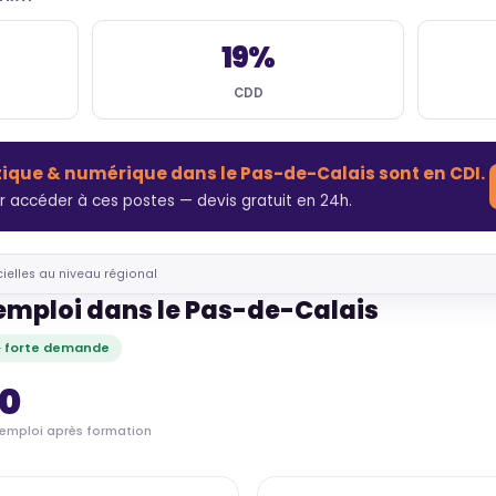
19%
CDD
tique & numérique dans le Pas-de-Calais sont en CDI.
 accéder à ces postes — devis gratuit en 24h.
cielles au niveau régional
'emploi dans le Pas-de-Calais
· forte demande
70
'emploi après formation