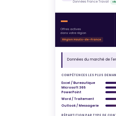
Données France Travail ·
M
—
Offres actives
dans votre région
Région Hauts-de-France
Données du marché de l'e
COMPÉTENCES LES PLUS DEMA
Excel / Bureautique
Microsoft 365
PowerPoint
Word / Traitement
Outlook / Messagerie
RÉPARTITION PAR TYPE DE CO