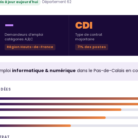
· Département 62
is à jour aujourd'hui
—
CDI
Demandeurs d'emploi
Type de contrat
catégories A,B,C
majoritaire
Région Hauts-de-France
71% des postes
mploi
informatique & numérique
dans le Pas-de-Calais en c
NDÉES
NTRAT