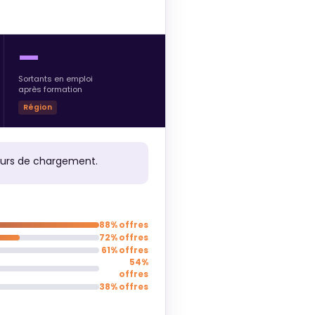
—
Sortants en emploi
après formation
Région
ours de chargement.
88% offres
72% offres
61% offres
54%
offres
38% offres