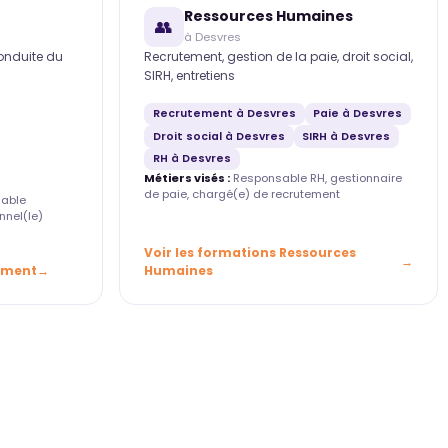
Ressources Humaines
👥
à Desvres
conduite du
Recrutement, gestion de la paie, droit social,
SIRH, entretiens
Recrutement à Desvres
Paie à Desvres
Droit social à Desvres
SIRH à Desvres
RH à Desvres
Métiers visés :
Responsable RH, gestionnaire
de paie, chargé(e) de recrutement
able
nnel(le)
Voir les formations Ressources
ement
Humaines