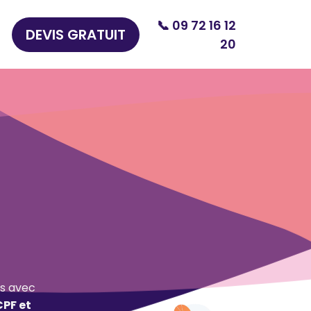
📞 09 72 16 12
DEVIS GRATUIT
20
s avec
CPF et