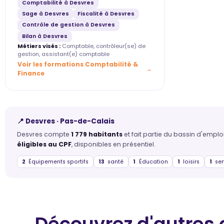
Comptabilité à Desvres
Sage à Desvres
Fiscalité à Desvres
Contrôle de gestion à Desvres
Bilan à Desvres
Métiers visés :
Comptable, contrôleur(se) de
gestion, assistant(e) comptable
Voir les formations Comptabilité &
Finance
📍 Desvres · Pas-de-Calais
Desvres compte
1 779 habitants
et fait partie du bassin d'empl
éligibles au CPF
, disponibles en présentiel.
2
Équipements sportifs
13
santé
1
Éducation
1
loisirs
1
ser
Découvrez d'autres 