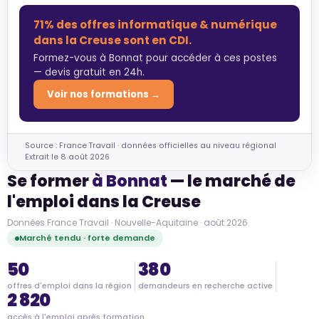
71% des offres informatique & numérique
dans la Creuse sont en CDI.
Formez-vous à Bonnat pour accéder à ces postes
— devis gratuit en 24h.
Voir nos formations →
Source : France Travail · données officielles au niveau régional
Extrait le 8 août 2026
Se former
à Bonnat
— le marché de
l'emploi dans la Creuse
Données France Travail · Nouvelle-Aquitaine · août 2026
Marché tendu · forte demande
50
380
offres d'emploi dans la région
demandeurs en recherche active
2 820
accès à l'emploi après formation