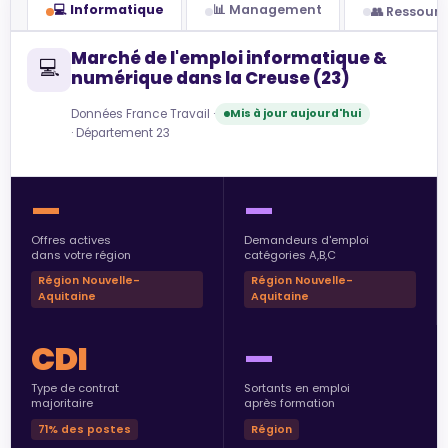
💻 Informatique
📊 Management
👥 Ressour
Marché de l'emploi informatique &
💻
numérique dans la Creuse (23)
Données France Travail ·
Mis à jour aujourd'hui
· Département 23
—
—
Offres actives
Demandeurs d'emploi
dans votre région
catégories A,B,C
Région Nouvelle-
Région Nouvelle-
Aquitaine
Aquitaine
CDI
—
Type de contrat
Sortants en emploi
majoritaire
après formation
71% des postes
Région