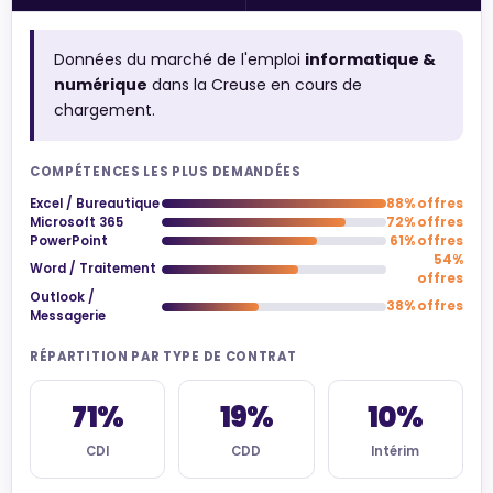
Données du marché de l'emploi
informatique &
numérique
dans la Creuse en cours de
chargement.
COMPÉTENCES LES PLUS DEMANDÉES
Excel / Bureautique
88% offres
Microsoft 365
72% offres
PowerPoint
61% offres
54%
Word / Traitement
offres
Outlook /
38% offres
Messagerie
RÉPARTITION PAR TYPE DE CONTRAT
71%
19%
10%
CDI
CDD
Intérim