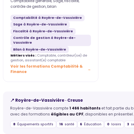
Comptabilité générale, Sage, fiscalité,
contrôle de gestion, bilan
Comptabilité à Royère-de-Vassivière
Sage à Royère-de-Vassivière
Fiscalité à Royère-de-Vassivière
Contrôle de gestion à Royère-de-
Vassivière
Bilan à Royère-de-Vassivière
Métiers visés :
Comptable, contrôleur(se) de
gestion, assistant(e) comptable
Voir les formations Comptabilité &
Finance
📍 Royère-de-Vassivière · Creuse
Royère-de-Vassivière compte
1 466 habitants
et fait partie du
avec des formations
éligibles au CPF
, disponibles en présentiel.
8
Équipements sportifs
16
santé
6
Éducation
0
loisirs
3
se