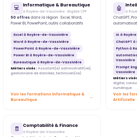
Informatique & Bureautique
Intel
💻
🤖
à Royère-de-Vassivière · éligible CPF
à Royè
50 offres
dans la région · Excel, Word,
ChatGPT, Pro
Power BI, PowerPoint, outils collaboratifs
automatisat
Excel à Royère-de-Vassivière
IA à Royèr
Word à Royère-de-Vassivière
ChatGPT à 
PowerPoint à Royère-de-Vassivière
Python à R
Power BI à Royère-de-Vassivière
automatisa
Vassivière
Bureautique à Royère-de-Vassivière
Prompt Eng
Métiers visés :
Assistant(e) administratif(ve),
Vassivière
gestionnaire de données, technicien(ne)
Métiers visés
digital, cons
numérique
Voir les formations Informatique &
Voir les fo
Bureautique
Artificielle
Comptabilité & Finance
🧾
à Royère-de-Vassivière