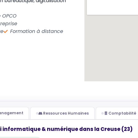
 bureautique, digitalisation
le OPCO
reprise
re
Formation à distance
Management
👥 Ressources Humaines
🧾 Comptabilité
i informatique & numérique dans la Creuse (23)