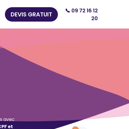
📞 09 72 16 12
DEVIS GRATUIT
20
s avec
CPF et