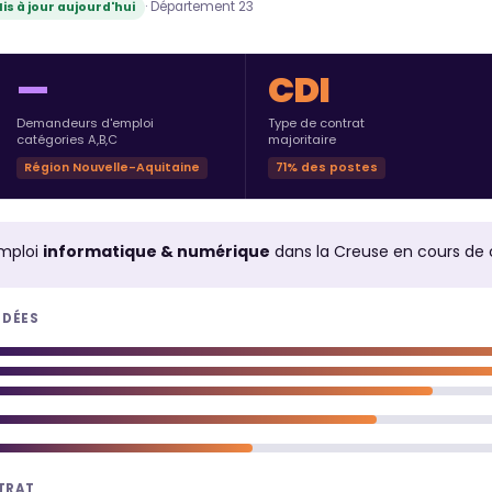
· Département 23
is à jour aujourd'hui
—
CDI
Demandeurs d'emploi
Type de contrat
catégories A,B,C
majoritaire
Région Nouvelle-Aquitaine
71% des postes
mploi
informatique & numérique
dans la Creuse en cours de
NDÉES
NTRAT