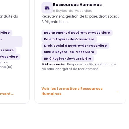
Ressources Humaines
👥
à Royère-de-Vassivière
conduite du
Recrutement, gestion de la paie, droit social,
SIRH, entretiens
ivière
Recrutement à Royère-de-Vassivière
e-
Paie à Royère-de-Vassivière
Droit social à Royère-de-Vassivière
sivière
SIRH à Royère-de-Vassivière
Vassivière
RH à Royère-de-Vassivière
able
Métiers visés :
Responsable RH, gestionnaire
nnel(le)
de paie, chargé(e) de recrutement
Voir les formations Ressources
ement
Humaines