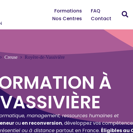
Formations
FAQ
Nos Centres
Contact
Creuse
Royère-de-Vassivière
FORMATION À
VASSIVIÈRE
formatique, management, ressources humaines et
reneur
ou
en reconversion
, développez vos compétence
résentiel ou à distance
partout en France.
Éligibles au 