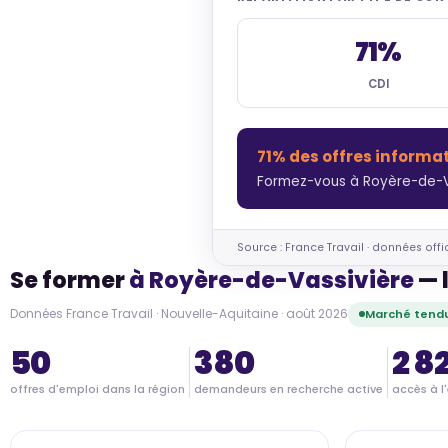
71%
CDI
71% des offres informa
Formez-vous à Royère-de-Va
Source : France Travail · données offi
Se former
à Royère-de-Vassivière
— 
Données France Travail · Nouvelle-Aquitaine · août 2026
Marché tendu
50
380
2 8
offres d'emploi dans la région
demandeurs en recherche active
accès à l