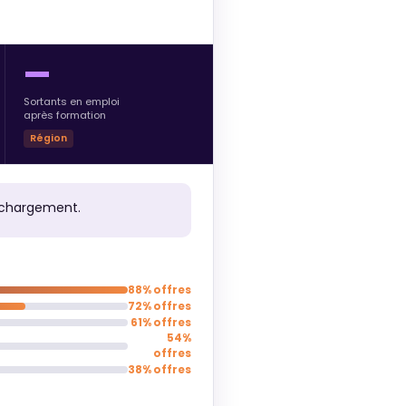
—
Sortants en emploi
après formation
Région
 chargement.
88% offres
72% offres
61% offres
54%
offres
38% offres