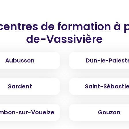
centres de formation
à 
de-Vassivière
Aubusson
Dun-le-Palest
Sardent
Saint-Sébasti
bon-sur-Voueize
Gouzon