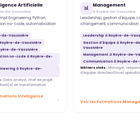
ligence Artificielle
Management
📊
re-de-Vassivière
à Royère-de-Vassivière
mpt Engineering, Python,
Leadership, gestion d'équipe, 
ion no-code, automatisation
changement, communication
e-de-Vassivière
Leadership à Royère-de-Vass
Royère-de-Vassivière
Gestion d'équipe à Royère-d
Vassivière
oyère-de-Vassivière
Management à Royère-de-Vas
tion no-code à Royère-de-
Communication à Royère-de-
Métiers visés :
Manager, respons
ineering à Royère-de-
d'équipe, directeur(trice) opératio
 :
Data analyst, chef de projet
ultant(e) en transformation
rmations Intelligence
Voir les formations Manag