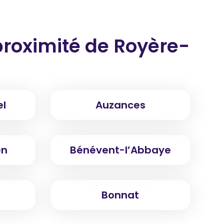
proximité
de Royère-
el
Auzances
en
Bénévent-l’Abbaye
Bonnat