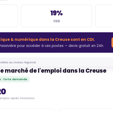
19%
CDD
tique & numérique dans la Creuse sont en CDI.
ssivière pour accéder à ces postes — devis gratuit en 24h.
cielles au niveau régional
le marché de l'emploi dans la Creuse
 · forte demande
20
'emploi après formation