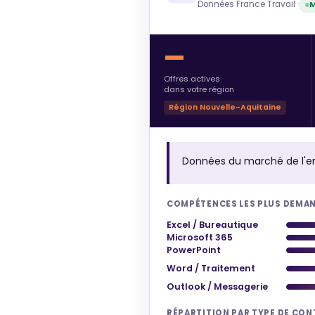
Données France Travail ·
M
—
Offres actives
dans votre région
Région Nouvelle-Aquitaine
Données du marché de l'e
COMPÉTENCES LES PLUS DEMA
Excel / Bureautique
Microsoft 365
PowerPoint
Word / Traitement
Outlook / Messagerie
RÉPARTITION PAR TYPE DE CO