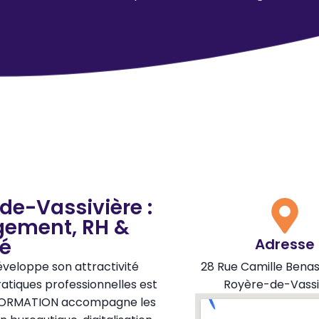
de-Vassivière :
gement, RH &
té
Adresse
éveloppe son attractivité
28 Rue Camille Bena
ratiques professionnelles est
Royère-de-Vassi
P FORMATION accompagne les