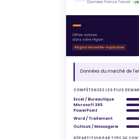
Données France Travail ·
M
—
Offres actives
dans votre région
Région Nouvelle-Aquitaine
Données du marché de l'e
COMPÉTENCES LES PLUS DEMA
Excel / Bureautique
Microsoft 365
PowerPoint
Word / Traitement
Outlook / Messagerie
RÉPARTITION PAR TYPE DE CO