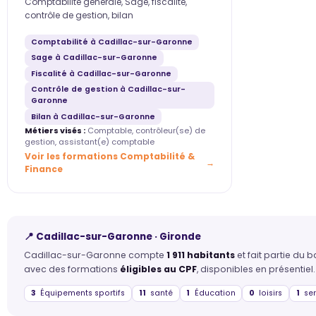
Comptabilité générale, Sage, fiscalité,
contrôle de gestion, bilan
Comptabilité à Cadillac-sur-Garonne
Sage à Cadillac-sur-Garonne
Fiscalité à Cadillac-sur-Garonne
Contrôle de gestion à Cadillac-sur-
Garonne
Bilan à Cadillac-sur-Garonne
Métiers visés :
Comptable, contrôleur(se) de
gestion, assistant(e) comptable
Voir les formations Comptabilité &
Finance
📍 Cadillac-sur-Garonne · Gironde
Cadillac-sur-Garonne compte
1 911 habitants
et fait partie du
avec des formations
éligibles au CPF
, disponibles en présentiel.
3
Équipements sportifs
11
santé
1
Éducation
0
loisirs
1
ser