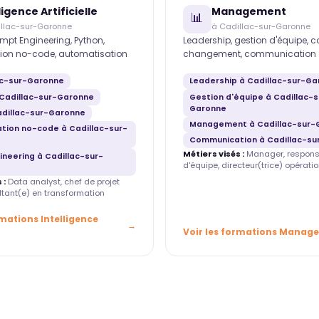
ligence Artificielle
Management
📊
llac-sur-Garonne
à Cadillac-sur-Garonne
mpt Engineering, Python,
Leadership, gestion d'équipe, 
ion no-code, automatisation
changement, communication
lac-sur-Garonne
Leadership à Cadillac-sur-G
Cadillac-sur-Garonne
Gestion d'équipe à Cadillac-s
Garonne
adillac-sur-Garonne
Management à Cadillac-sur-
tion no-code à Cadillac-sur-
Communication à Cadillac-s
Métiers visés :
Manager, respons
ineering à Cadillac-sur-
d'équipe, directeur(trice) opératio
 :
Data analyst, chef de projet
ultant(e) en transformation
rmations Intelligence
Voir les formations Manag