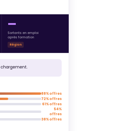
—
Sortants en emploi
après formation
Région
e chargement.
88% offres
72% offres
61% offres
54%
offres
38% offres