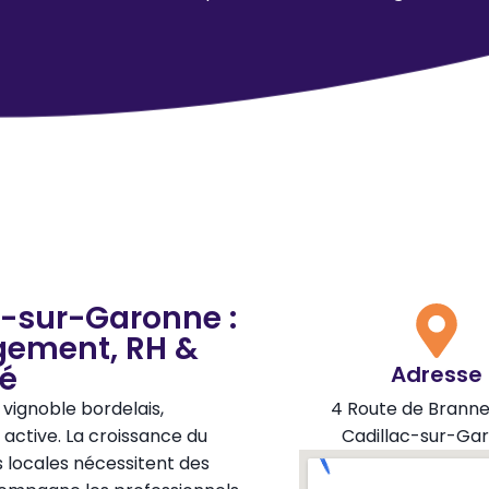
c-sur-Garonne :
gement, RH &
té
Adresse
ignoble bordelais,
4 Route de Branne
active. La croissance du
Cadillac-sur-Ga
es locales nécessitent des