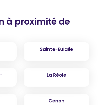
on
à proximité
de
Sainte-Eulalie
e-
La Réole
Cenon