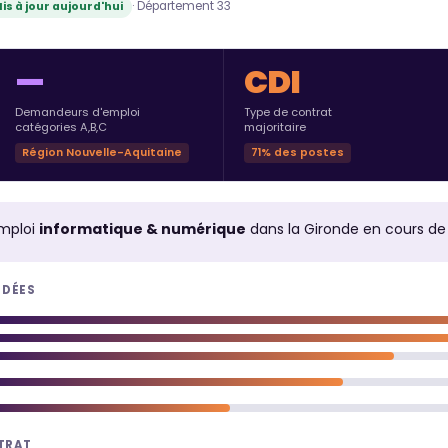
· Département 33
is à jour aujourd'hui
—
CDI
Demandeurs d'emploi
Type de contrat
catégories A,B,C
majoritaire
Région Nouvelle-Aquitaine
71% des postes
mploi
informatique & numérique
dans la Gironde en cours d
NDÉES
NTRAT