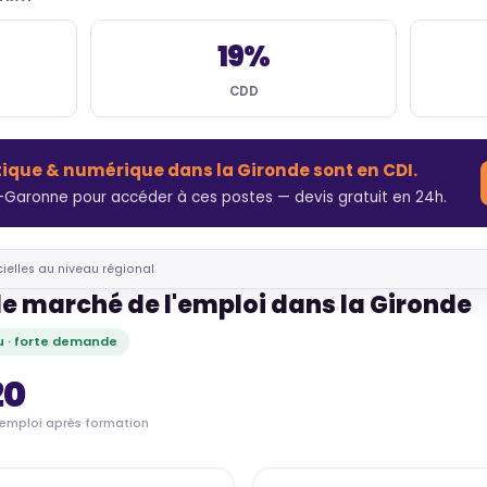
19%
CDD
tique & numérique dans la Gironde sont en CDI.
-Garonne pour accéder à ces postes — devis gratuit en 24h.
cielles au niveau régional
le marché de l'emploi dans la Gironde
 · forte demande
20
'emploi après formation