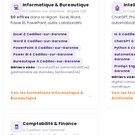
Informatique & Bureautique
Intel
💻
🤖
à Cadillac-sur-Garonne · éligible CPF
à Cadi
50 offres
dans la région · Excel, Word,
ChatGPT, Pro
Power BI, PowerPoint, outils collaboratifs
automatisat
Excel à Cadillac-sur-Garonne
IA à Cadil
Word à Cadillac-sur-Garonne
ChatGPT à 
PowerPoint à Cadillac-sur-Garonne
Python à C
Power BI à Cadillac-sur-Garonne
automatisa
Garonne
Bureautique à Cadillac-sur-Garonne
Prompt Eng
Métiers visés :
Assistant(e) administratif(ve),
Garonne
gestionnaire de données, technicien(ne)
Métiers visés
digital, cons
numérique
Voir les formations Informatique &
Voir les fo
Bureautique
Artificielle
Comptabilité & Finance
🧾
à Cadillac-sur-Garonne