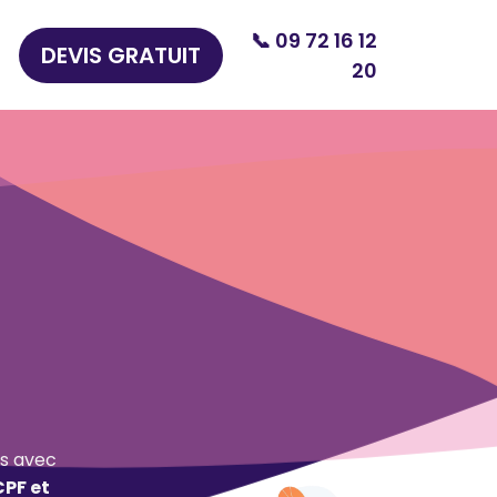
📞 09 72 16 12
DEVIS GRATUIT
20
s avec
CPF et