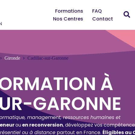
Formations
FAQ
Nos Centres
Contact
Gironde
Cadillac-sur-Garonne
FORMATION À
SUR-GARONNE
formatique, management, ressources humaines et
reneur
ou
en reconversion
, développez vos compétence
résentiel ou à distance
partout en France.
Éligibles au 