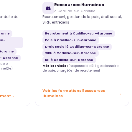
Ressources Humaines
👥
à Cadillac-sur-Garonne
conduite du
Recrutement, gestion de la paie, droit social,
SIRH, entretiens
aronne
Recrutement à Cadillac-sur-Garonne
ur-
Paie à Cadillac-sur-Garonne
Droit social à Cadillac-sur-Garonne
Garonne
SIRH à Cadillac-sur-Garonne
ur-Garonne
RH à Cadillac-sur-Garonne
able
Métiers visés :
Responsable RH, gestionnaire
nnel(le)
de paie, chargé(e) de recrutement
Voir les formations Ressources
ement
Humaines