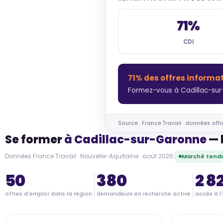
71%
CDI
71% des offres informa
Formez-vous à Cadillac-sur
Source : France Travail · données offi
Se former
à Cadillac-sur-Garonne
— 
Données France Travail · Nouvelle-Aquitaine · août 2026
Marché tendu
50
380
2 8
offres d'emploi dans la région
demandeurs en recherche active
accès à l