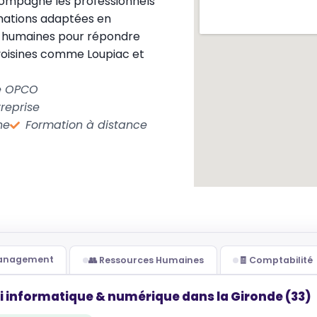
mpagne les professionnels
mations adaptées en
es humaines pour répondre
voisines comme Loupiac et
le OPCO
reprise
ne
Formation à distance
Management
👥 Ressources Humaines
🧾 Comptabilité
i informatique & numérique dans la Gironde (33)